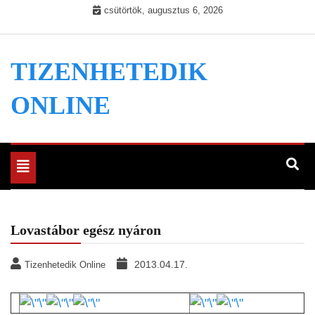
Skip
csütörtök, augusztus 6, 2026
to
content
TIZENHETEDIK
ONLINE
Toggle
navigation
Lovastábor egész nyáron
2013.04.17.
Tizenhetedik Online