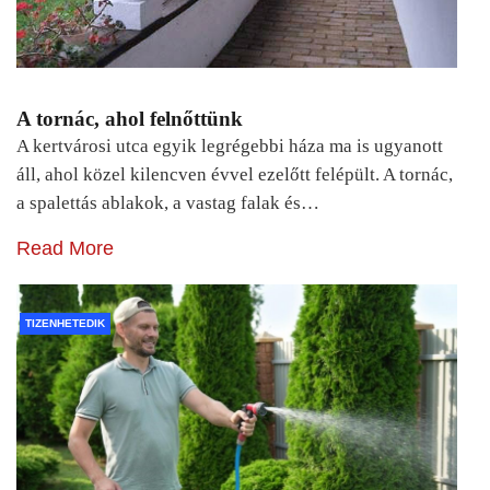
A tornác, ahol felnőttünk
A kertvárosi utca egyik legrégebbi háza ma is ugyanott
áll, ahol közel kilencven évvel ezelőtt felépült. A tornác,
a spalettás ablakok, a vastag falak és…
Read More
TIZENHETEDIK