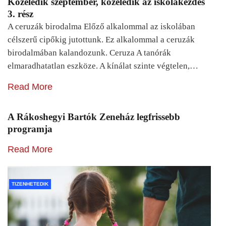
Közeledik szeptember, közeledik az iskolakezdés
3. rész
A ceruzák birodalma Előző alkalommal az iskolában
célszerű cipőkig jutottunk. Ez alkalommal a ceruzák
birodalmában kalandozunk. Ceruza A tanórák
elmaradhatatlan eszköze. A kínálat szinte végtelen,…
Read More
A Rákoshegyi Bartók Zeneház legfrissebb
programja
Read More
TIZENHETEDIK