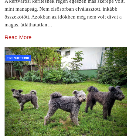
A kertvárosi kerítésnek régen egészen más szerepe volt,
mint manapság. Nem elsősorban elválasztott, inkább
összekötött. Azokban az időkben még nem volt divat a
magas, átláthatatlan…
Read More
TIZENHETEDIK