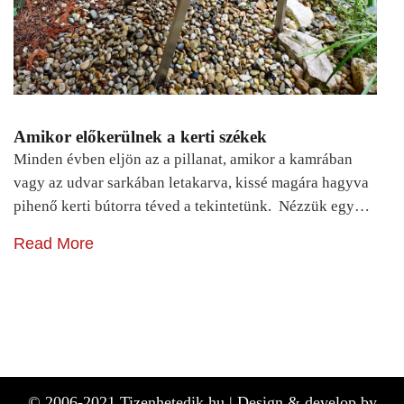
Amikor előkerülnek a kerti székek
Minden évben eljön az a pillanat, amikor a kamrában
vagy az udvar sarkában letakarva, kissé magára hagyva
pihenő kerti bútorra téved a tekintetünk. Nézzük egy…
Read More
© 2006-2021 Tizenhetedik.hu |
Design & develop by