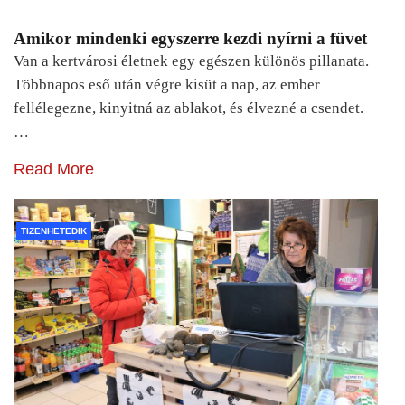
Amikor mindenki egyszerre kezdi nyírni a füvet
Van a kertvárosi életnek egy egészen különös pillanata.
Többnapos eső után végre kisüt a nap, az ember
fellélegezne, kinyitná az ablakot, és élvezné a csendet.
…
Read More
TIZENHETEDIK