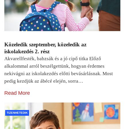
Közeledik szeptember, közeledik az
iskolakezdés 2. rész
Akvarellfesték, babzsák és a jó cipő titka Előző
alkalommal arról beszélgettünk, hogyan érdemes
nekivágni az iskolakezdés előtti bevásárlásnak. Most
pedig kezdjük az ábécé elején, sorra…
Read More
TIZENHETEDIK