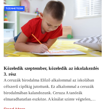
TIZENHETEDIK
Közeledik szeptember, közeledik az iskolakezdés
3. rész
A ceruzák birodalma Előző alkalommal az iskolában
célszerű cipőkig jutottunk. Ez alkalommal a ceruzák
birodalmában kalandozunk. Ceruza A tanórák
elmaradhatatlan eszköze. A kínálat szinte végtelen,…