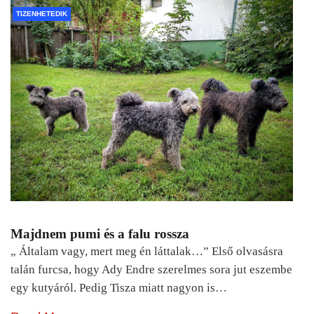
TIZENHETEDIK
Majdnem pumi és a falu rossza
„ Általam vagy, mert meg én láttalak…” Első olvasásra
talán furcsa, hogy Ady Endre szerelmes sora jut eszembe
egy kutyáról. Pedig Tisza miatt nagyon is…