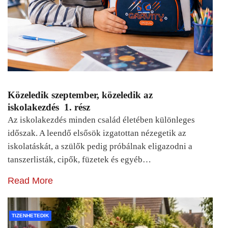
Közeledik szeptember, közeledik az
iskolakezdés 1. rész
Az iskolakezdés minden család életében különleges
időszak. A leendő elsősök izgatottan nézegetik az
iskolatáskát, a szülők pedig próbálnak eligazodni a
tanszerlisták, cipők, füzetek és egyéb…
Read More
TIZENHETEDIK