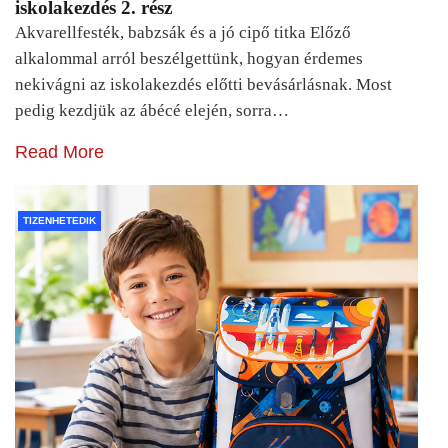
iskolakezdés 2. rész
Akvarellfesték, babzsák és a jó cipő titka Előző
alkalommal arról beszélgettünk, hogyan érdemes
nekivágni az iskolakezdés előtti bevásárlásnak. Most
pedig kezdjük az ábécé elején, sorra…
Read More
TIZENHETEDIK