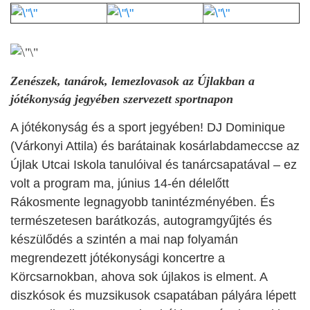
Zenészek, tanárok, lemezlovasok az Újlakban a
jótékonyság jegyében szervezett sportnapon
A jótékonyság és a sport jegyében! DJ Dominique
(Várkonyi Attila) és barátainak kosárlabdameccse az
Újlak Utcai Iskola tanulóival és tanárcsapatával – ez
volt a program ma, június 14-én délelőtt
Rákosmente legnagyobb tanintézményében. És
természetesen barátkozás, autogramgyűjtés és
készülődés a szintén a mai nap folyamán
megrendezett jótékonysági koncertre a
Körcsarnokban, ahova sok újlakos is elment. A
diszkósok és muzsikusok csapatában pályára lépett