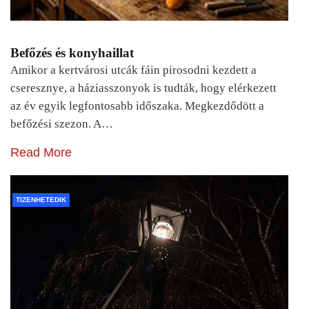
Befőzés és konyhaillat
Amikor a kertvárosi utcák fáin pirosodni kezdett a
cseresznye, a háziasszonyok is tudták, hogy elérkezett
az év egyik legfontosabb időszaka. Megkezdődött a
befőzési szezon. A…
Read More
TIZENHETEDIK