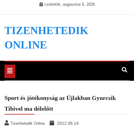
Skip
csütörtök, augusztus 6, 2026
to
content
TIZENHETEDIK
ONLINE
Toggle
navigation
Sport és jótékonyság az Újlakban Gyurcsik
Tibivel ma délelőtt
2012.06.14.
Tizenhetedik Online