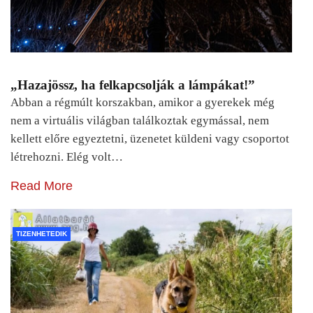
„Hazajössz, ha felkapcsolják a lámpákat!”
Abban a régmúlt korszakban, amikor a gyerekek még
nem a virtuális világban találkoztak egymással, nem
kellett előre egyeztetni, üzenetet küldeni vagy csoportot
létrehozni. Elég volt…
Read More
TIZENHETEDIK