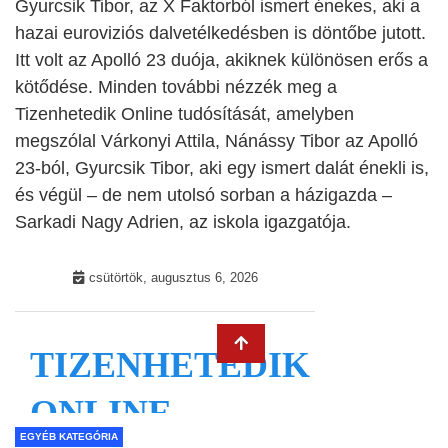
Gyurcsik Tibor, az X Faktorból ismert énekes, aki a
hazai euroviziós dalvetélkedésben is döntőbe jutott.
Itt volt az Apolló 23 duója, akiknek különösen erős a
kötődése. Minden további nézzék meg a
Tizenhetedik Online tudósítását, amelyben
megszólal Várkonyi Attila, Nánássy Tibor az Apolló
23-ból, Gyurcsik Tibor, aki egy ismert dalát énekli is,
és végül – de nem utolsó sorban a házigazda –
Sarkadi Nagy Adrien, az iskola igazgatója.
EGYÉB KATEGÓRIA