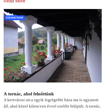
Read More
TIZENHETEDIK
A tornác, ahol felnőttünk
A kertvárosi utca egyik legrégebbi háza ma is ugyanott
áll, ahol közel kilencven évvel ezelőtt felépült. A tornác,