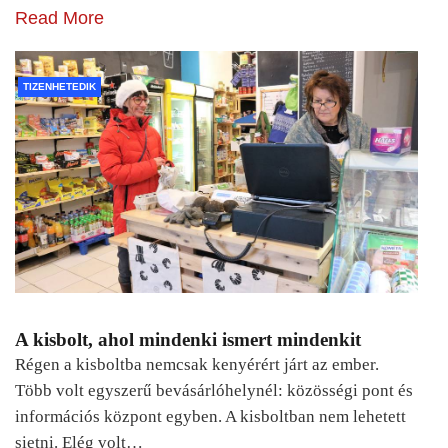
Read More
TIZENHETEDIK
A kisbolt, ahol mindenki ismert mindenkit
Régen a kisboltba nemcsak kenyérért járt az ember.
Több volt egyszerű bevásárlóhelynél: közösségi pont és
információs központ egyben. A kisboltban nem lehetett
sietni. Elég volt…