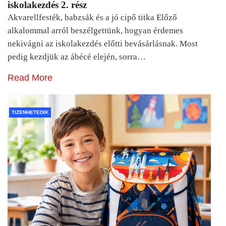
iskolakezdés 2. rész
Akvarellfesték, babzsák és a jó cipő titka Előző
alkalommal arról beszélgettünk, hogyan érdemes
nekivágni az iskolakezdés előtti bevásárlásnak. Most
pedig kezdjük az ábécé elején, sorra…
Read More
TIZENHETEDIK