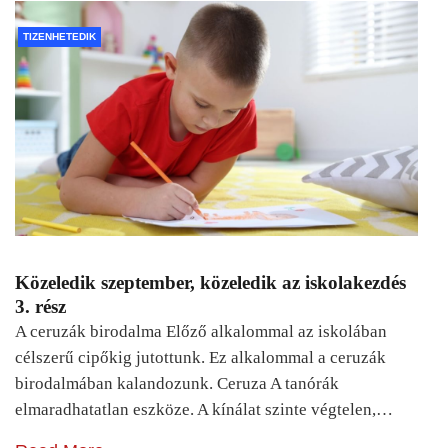
TIZENHETEDIK
Közeledik szeptember, közeledik az iskolakezdés
3. rész
A ceruzák birodalma Előző alkalommal az iskolában
célszerű cipőkig jutottunk. Ez alkalommal a ceruzák
birodalmában kalandozunk. Ceruza A tanórák
elmaradhatatlan eszköze. A kínálat szinte végtelen,…