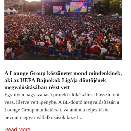
A Lounge Group köszönetet mond mindenkinek,
aki az UEFA Bajnokok Ligája döntőjének
megvalósításában részt vett
Egy ilyen nagyszabású projekt előkészítése hosszú időt
vesz, illetve vett igénybe. A BL-döntő megvalósításán a
Lounge Group munkatársai, valamint a teljesítésbe
bevont magyar vállalkozások közel…
Read More