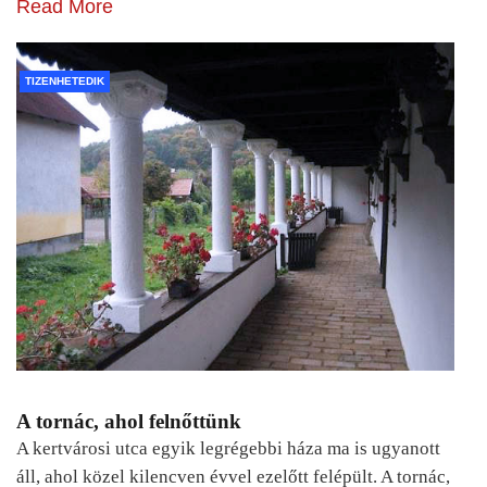
Read More
TIZENHETEDIK
A tornác, ahol felnőttünk
A kertvárosi utca egyik legrégebbi háza ma is ugyanott
áll, ahol közel kilencven évvel ezelőtt felépült. A tornác,