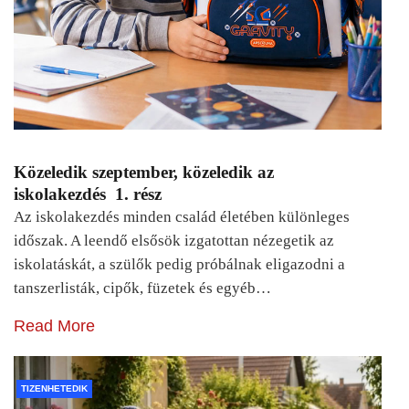
Közeledik szeptember, közeledik az
iskolakezdés 1. rész
Az iskolakezdés minden család életében különleges
időszak. A leendő elsősök izgatottan nézegetik az
iskolatáskát, a szülők pedig próbálnak eligazodni a
tanszerlisták, cipők, füzetek és egyéb…
Read More
TIZENHETEDIK