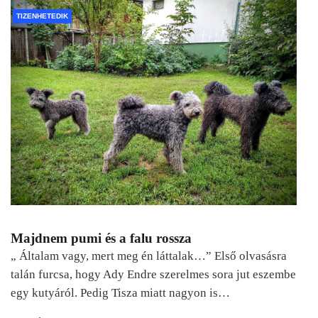
TIZENHETEDIK
Majdnem pumi és a falu rossza
„ Általam vagy, mert meg én láttalak…” Első olvasásra
talán furcsa, hogy Ady Endre szerelmes sora jut eszembe
egy kutyáról. Pedig Tisza miatt nagyon is…