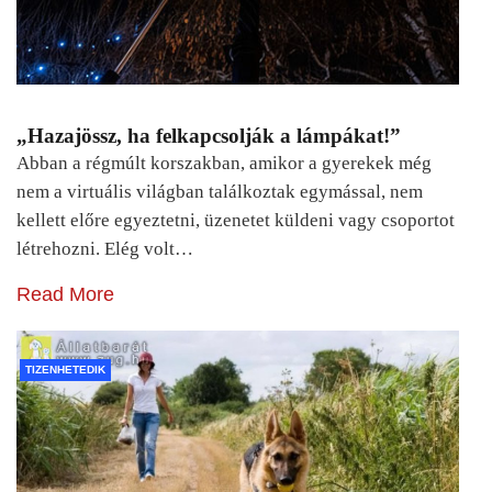
„Hazajössz, ha felkapcsolják a lámpákat!”
Abban a régmúlt korszakban, amikor a gyerekek még
nem a virtuális világban találkoztak egymással, nem
kellett előre egyeztetni, üzenetet küldeni vagy csoportot
létrehozni. Elég volt…
Read More
TIZENHETEDIK