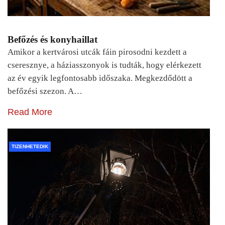
Befőzés és konyhaillat
Amikor a kertvárosi utcák fáin pirosodni kezdett a
cseresznye, a háziasszonyok is tudták, hogy elérkezett
az év egyik legfontosabb időszaka. Megkezdődött a
befőzési szezon. A…
Read More
TIZENHETEDIK