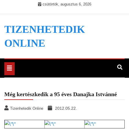
Skip
csütörtök, augusztus 6, 2026
to
content
TIZENHETEDIK
ONLINE
Toggle
navigation
Még kertészkedik a 95 éves Danajka Istvánné
2012.05.22.
Tizenhetedik Online