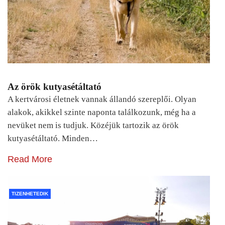
Az örök kutyasétáltató
A kertvárosi életnek vannak állandó szereplői. Olyan
alakok, akikkel szinte naponta találkozunk, még ha a
nevüket nem is tudjuk. Közéjük tartozik az örök
kutyasétáltató. Minden…
Read More
TIZENHETEDIK