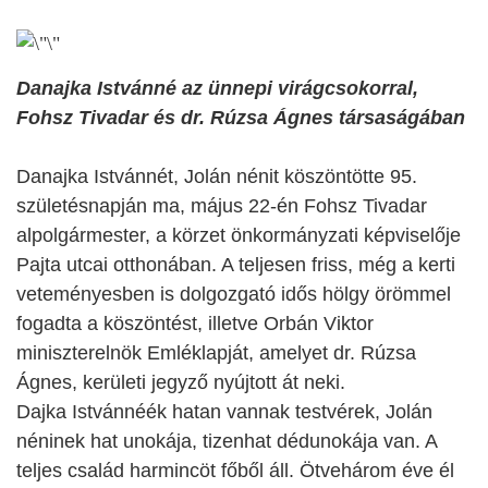
Danajka Istvánné az ünnepi virágcsokorral,
Fohsz Tivadar és dr. Rúzsa Ágnes társaságában
Danajka Istvánnét, Jolán nénit köszöntötte 95.
születésnapján ma, május 22-én Fohsz Tivadar
alpolgármester, a körzet önkormányzati képviselője
Pajta utcai otthonában. A teljesen friss, még a kerti
veteményesben is dolgozgató idős hölgy örömmel
fogadta a köszöntést, illetve Orbán Viktor
miniszterelnök Emléklapját, amelyet dr. Rúzsa
Ágnes, kerületi jegyző nyújtott át neki.
Dajka Istvánnéék hatan vannak testvérek, Jolán
néninek hat unokája, tizenhat dédunokája van. A
teljes család harmincöt főből áll. Ötvehárom éve él