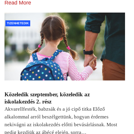
Read More
TIZENHETEDIK
Közeledik szeptember, közeledik az
iskolakezdés 2. rész
Akvarellfesték, babzsák és a jó cipő titka Előző
alkalommal arról beszélgettünk, hogyan érdemes
nekivágni az iskolakezdés előtti bevásárlásnak. Most
pedig kezdjük az ábécé elején, sorra…