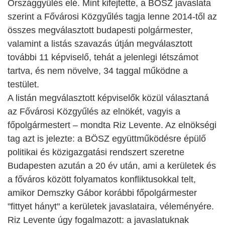
Országgyűlés elé. Mint kifejtette, a BÖSZ javaslata
szerint a Fővárosi Közgyűlés tagja lenne 2014-től az
összes megválasztott budapesti polgármester,
valamint a listás szavazás útján megválasztott
további 11 képviselő, tehát a jelenlegi létszámot
tartva, és nem növelve, 34 taggal működne a
testület.
A listán megválasztott képviselők közül választaná
az Fővárosi Közgyűlés az elnökét, vagyis a
főpolgármestert – mondta Riz Levente. Az elnökségi
tag azt is jelezte: a BÖSZ együttműködésre épülő
politikai és közigazgatási rendszert szeretne
Budapesten azután a 20 év után, ami a kerületek és
a főváros között folyamatos konfliktusokkal telt,
amikor Demszky Gábor korábbi főpolgármester
"fittyet hányt" a kerületek javaslataira, véleményére.
Riz Levente úgy fogalmazott: a javaslatuknak