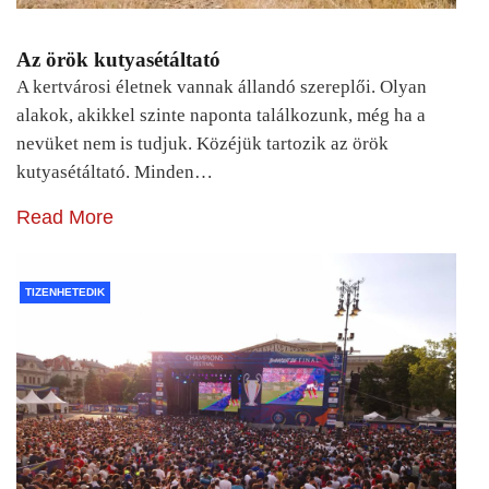
Az örök kutyasétáltató
A kertvárosi életnek vannak állandó szereplői. Olyan
alakok, akikkel szinte naponta találkozunk, még ha a
nevüket nem is tudjuk. Közéjük tartozik az örök
kutyasétáltató. Minden…
Read More
TIZENHETEDIK