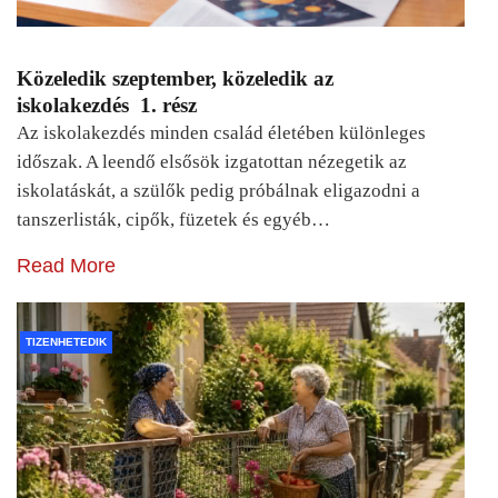
Közeledik szeptember, közeledik az
iskolakezdés 1. rész
Az iskolakezdés minden család életében különleges
időszak. A leendő elsősök izgatottan nézegetik az
iskolatáskát, a szülők pedig próbálnak eligazodni a
tanszerlisták, cipők, füzetek és egyéb…
Read More
TIZENHETEDIK