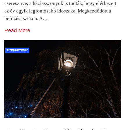
cseresznye, a háziasszonyok is tudták, hogy elérkezett
az év egyik legfontosabb időszaka. Megkezdődött a
befőzési szezon. A…
Read More
TIZENHETEDIK