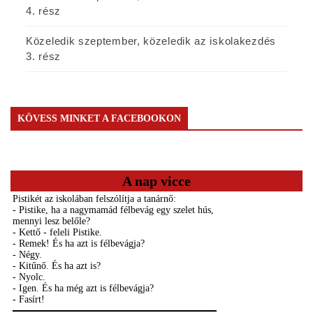
4. rész
Közeledik szeptember, közeledik az iskolakezdés
3. rész
KÖVESS MINKET A FACEBOOKON
A nap vicce