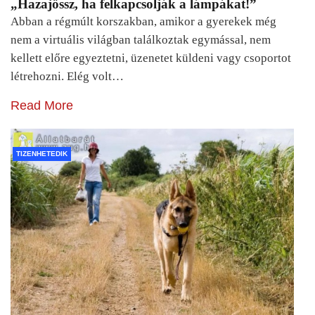
„Hazajössz, ha felkapcsolják a lámpákat!”
Abban a régmúlt korszakban, amikor a gyerekek még
nem a virtuális világban találkoztak egymással, nem
kellett előre egyeztetni, üzenetet küldeni vagy csoportot
létrehozni. Elég volt…
Read More
TIZENHETEDIK