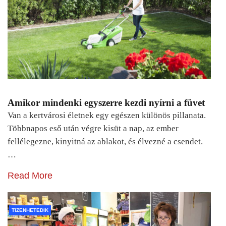
Amikor mindenki egyszerre kezdi nyírni a füvet
Van a kertvárosi életnek egy egészen különös pillanata.
Többnapos eső után végre kisüt a nap, az ember
fellélegezne, kinyitná az ablakot, és élvezné a csendet.
…
Read More
TIZENHETEDIK