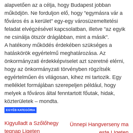
alapvetően az a célja, hogy Budapest jobban
működjön. Ne forduljon elő, hogy "egymásra vár a
főváros és a kerület" egy-egy városüzemeltetési
feladat elvégzésével kapcsolatban, illetve "az egyik
ne csinálja ötször drágábban, mint a másik".
A hatékony működés érdekében szükséges a
hatáskörök egyértelmű meghatározása. Az
önkormányzati érdekképviselet azt szeretné elérni,
hogy az önkormányzati törvényben rögzítsék
egyértelműen és világosan, kihez mi tartozik. Egy
melléklet formájában szerepeljen például, hogy
melyek a főváros által fenntartott főutak, hidak,
közterületek – mondta.
EGYÉB KATEGÓRIA
Kigyulladt a Szőlőhegy
Ünnepi Hangverseny ma
tegnap Ligeten
este LIgeten