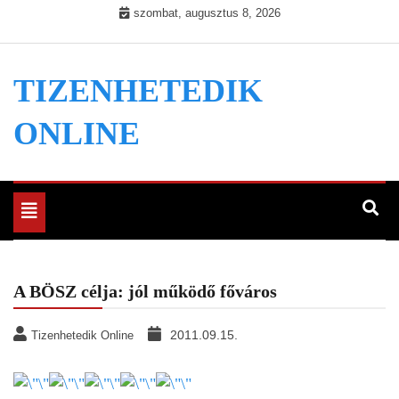
Skip
szombat, augusztus 8, 2026
to
content
TIZENHETEDIK
ONLINE
Toggle
navigation
A BÖSZ célja: jól működő főváros
2011.09.15.
Tizenhetedik Online