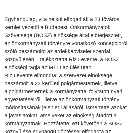
Egyhangúlag, vita nélkül elfogadták a 23 fővárosi
kerület vezetői a Budapesti Önkormányzatok
Szövetsége (BÖSZ) elnöksége által előterjesztett,
az önkormányzati törvényre vonatkozó koncepcióról
szóló beszámolót az érdekképviselet szerdai
közgyűlésén – tájékoztatta Riz Levente, a BÖSZ
elnökségi tagja az MTI-t az ülés után.
Riz Levente elmondta: a szervezet elnöksége
beszámolt a 23 kerületi polgármesternek, illetve
alpolgármesternek a kormányzattal folytatott nyári
egyeztetéseiről, illetve az önkormányzati törvény
módosításának jelenlegi állásáról, ismertette azokat
a javaslatokat, amelyeket az elnökség átadott a
kormányzatnak. Hozzátette: ezt követően a BÖSZ
közgyűlése egyhangú döntéssel elfogadta az