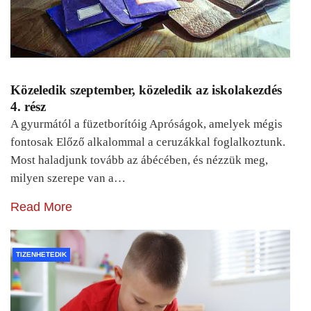
Közeledik szeptember, közeledik az iskolakezdés
4. rész
A gyurmától a füzetborítóig Apróságok, amelyek mégis
fontosak Előző alkalommal a ceruzákkal foglalkoztunk.
Most haladjunk tovább az ábécében, és nézzük meg,
milyen szerepe van a…
Read More
TIZENHETEDIK