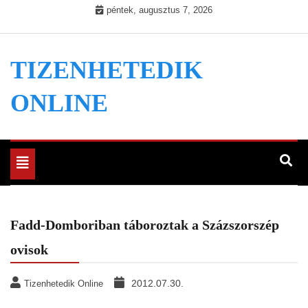
Skip
péntek, augusztus 7, 2026
to
content
TIZENHETEDIK
ONLINE
Toggle
navigation
Fadd-Domboriban táboroztak a Százszorszép
ovisok
2012.07.30.
Tizenhetedik Online