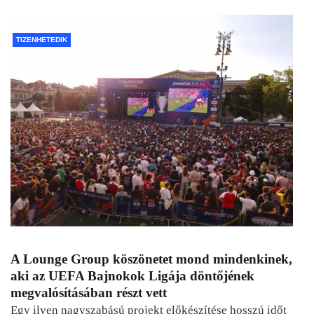
TIZENHETEDIK
A Lounge Group köszönetet mond mindenkinek,
aki az UEFA Bajnokok Ligája döntőjének
megvalósításában részt vett
Egy ilyen nagyszabású projekt előkészítése hosszú időt