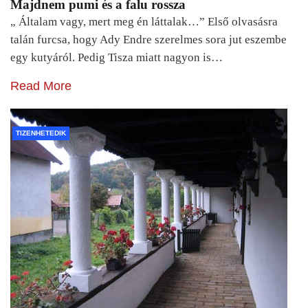
Majdnem pumi és a falu rossza
„ Általam vagy, mert meg én láttalak…” Első olvasásra
talán furcsa, hogy Ady Endre szerelmes sora jut eszembe
egy kutyáról. Pedig Tisza miatt nagyon is…
Read More
TIZENHETEDIK