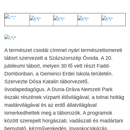
A természet csodái címmel nyári természetismereti
tábort szervezett a Százszorszép Óvoda. A 20.
jubileumi tábort, melyen 30 fő vett részt Fadd-
Domboriban, a Gemenci Erdei Iskola területén.
Szervezte Dósa Katalin táborvezető,
óvodapedagógus. A Duna-Dráva Nemzeti Park
északi részének vízparti élővilágával, a tolnai holtág
madárvilágával és az erdő állatvilágával
ismerkedhettek meg a táborozók. A programok
között szerepelt horgászati, vadászati és madártani
bemutató, kézműveskedés, lovaskocsikázás,