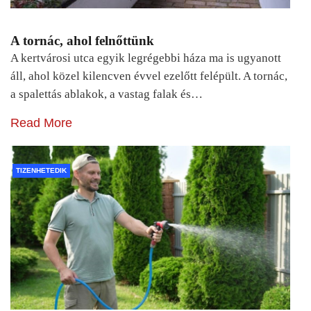
A tornác, ahol felnőttünk
A kertvárosi utca egyik legrégebbi háza ma is ugyanott
áll, ahol közel kilencven évvel ezelőtt felépült. A tornác,
a spalettás ablakok, a vastag falak és…
Read More
TIZENHETEDIK