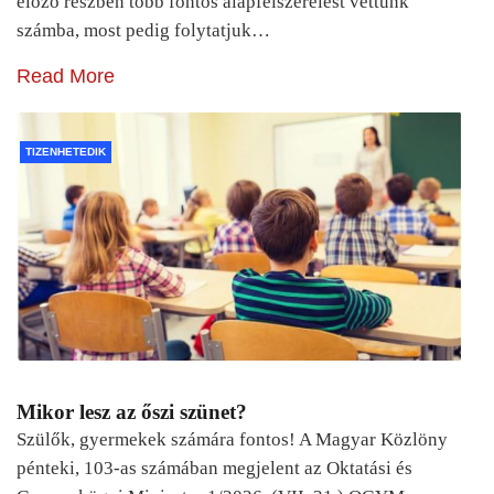
előző részben több fontos alapfelszerelést vettünk
számba, most pedig folytatjuk…
Read More
TIZENHETEDIK
Mikor lesz az őszi szünet?
Szülők, gyermekek számára fontos! A Magyar Közlöny
pénteki, 103-as számában megjelent az Oktatási és