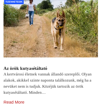
TIZENHETEDIK
Az örök kutyasétáltató
A kertvárosi életnek vannak állandó szereplői. Olyan
alakok, akikkel szinte naponta találkozunk, még ha a
nevüket nem is tudjuk. Közéjük tartozik az örök
kutyasétáltató. Minden…
Read More