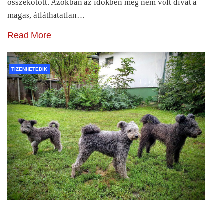
összekötött. Azokban az időkben még nem volt divat a
magas, átláthatatlan…
Read More
TIZENHETEDIK