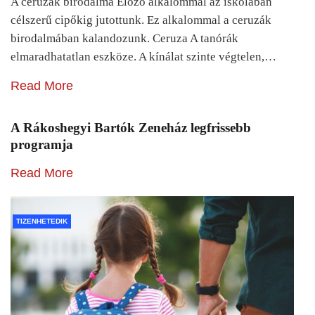
A ceruzák birodalma Előző alkalommal az iskolában
célszerű cipőkig jutottunk. Ez alkalommal a ceruzák
birodalmában kalandozunk. Ceruza A tanórák
elmaradhatatlan eszköze. A kínálat szinte végtelen,…
Read More
A Rákoshegyi Bartók Zeneház legfrissebb
programja
Read More
TIZENHETEDIK