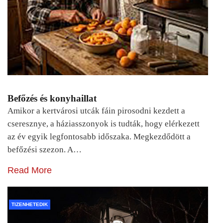
Befőzés és konyhaillat
Amikor a kertvárosi utcák fáin pirosodni kezdett a
cseresznye, a háziasszonyok is tudták, hogy elérkezett
az év egyik legfontosabb időszaka. Megkezdődött a
befőzési szezon. A…
Read More
TIZENHETEDIK