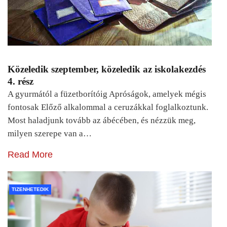
Közeledik szeptember, közeledik az iskolakezdés
4. rész
A gyurmától a füzetborítóig Apróságok, amelyek mégis
fontosak Előző alkalommal a ceruzákkal foglalkoztunk.
Most haladjunk tovább az ábécében, és nézzük meg,
milyen szerepe van a…
Read More
TIZENHETEDIK