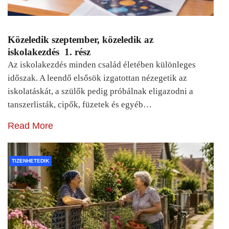
Közeledik szeptember, közeledik az
iskolakezdés 1. rész
Az iskolakezdés minden család életében különleges
időszak. A leendő elsősök izgatottan nézegetik az
iskolatáskát, a szülők pedig próbálnak eligazodni a
tanszerlisták, cipők, füzetek és egyéb…
Read More
TIZENHETEDIK