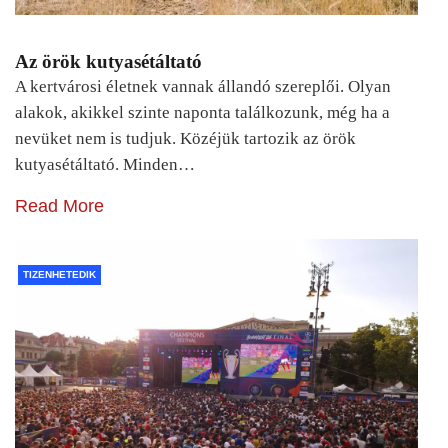
Az örök kutyasétáltató
A kertvárosi életnek vannak állandó szereplői. Olyan
alakok, akikkel szinte naponta találkozunk, még ha a
nevüket nem is tudjuk. Közéjük tartozik az örök
kutyasétáltató. Minden…
Read More
TIZENHETEDIK