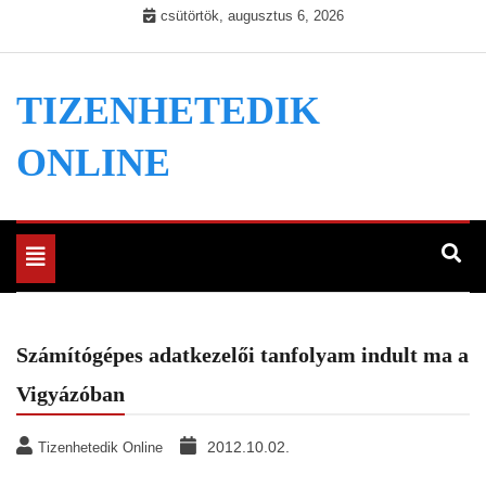
Skip
csütörtök, augusztus 6, 2026
to
content
TIZENHETEDIK
ONLINE
Toggle
navigation
Számítógépes adatkezelői tanfolyam indult ma a
Vigyázóban
2012.10.02.
Tizenhetedik Online