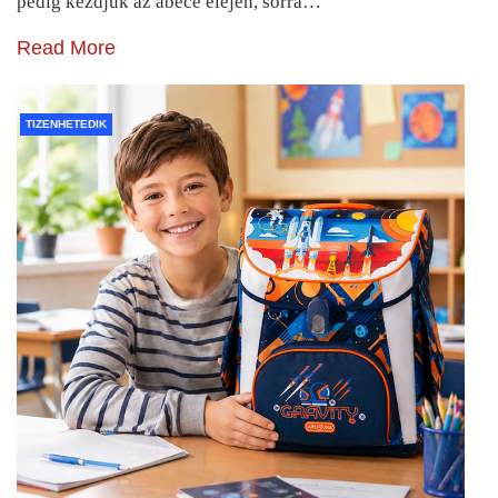
pedig kezdjük az ábécé elején, sorra…
Read More
TIZENHETEDIK