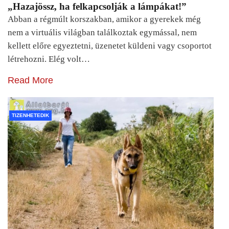
„Hazajössz, ha felkapcsolják a lámpákat!”
Abban a régmúlt korszakban, amikor a gyerekek még
nem a virtuális világban találkoztak egymással, nem
kellett előre egyeztetni, üzenetet küldeni vagy csoportot
létrehozni. Elég volt…
Read More
TIZENHETEDIK