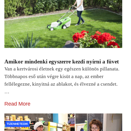
Amikor mindenki egyszerre kezdi nyírni a füvet
Van a kertvárosi életnek egy egészen különös pillanata.
Többnapos eső után végre kisüt a nap, az ember
fellélegezne, kinyitná az ablakot, és élvezné a csendet.
…
Read More
TIZENHETEDIK