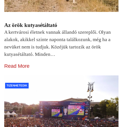
Az örök kutyasétáltató
A kertvárosi életnek vannak állandó szereplői. Olyan
alakok, akikkel szinte naponta találkozunk, még ha a
nevüket nem is tudjuk. Közéjük tartozik az örök
kutyasétáltató. Minden…
Read More
TIZENHETEDIK