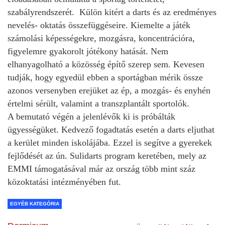
szabályrendszerét. Külön kitért a darts és az eredményes
nevelés- oktatás összefüggéseire. Kiemelte a játék
számolási képességekre, mozgásra, koncentrációra,
figyelemre gyakorolt jótékony hatását. Nem
elhanyagolható a közösség építő szerep sem. Kevesen
tudják, hogy egyedül ebben a sportágban mérik össze
azonos versenyben erejüket az ép, a mozgás- és enyhén
értelmi sérült, valamint a transzplantált sportolók.
A bemutató végén a jelenlévők ki is próbálták
ügyességüket. Kedvező fogadtatás esetén a darts eljuthat
a kerület minden iskolájába. Ezzel is segítve a gyerekek
fejlődését az ún. Sulidarts program keretében, mely az
EMMI támogatásával már az ország több mint száz
közoktatási intézményében fut.
EGYÉB KATEGÓRIA