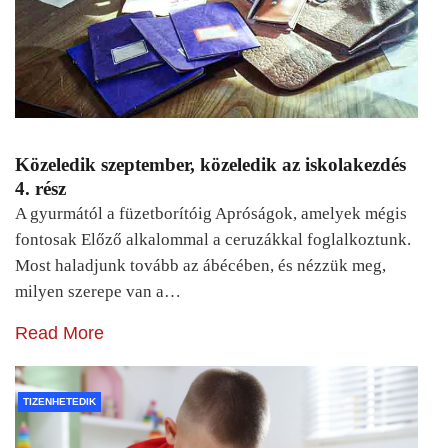
Közeledik szeptember, közeledik az iskolakezdés
4. rész
A gyurmától a füzetborítóig Apróságok, amelyek mégis
fontosak Előző alkalommal a ceruzákkal foglalkoztunk.
Most haladjunk tovább az ábécében, és nézzük meg,
milyen szerepe van a…
Read More
TIZENHETEDIK