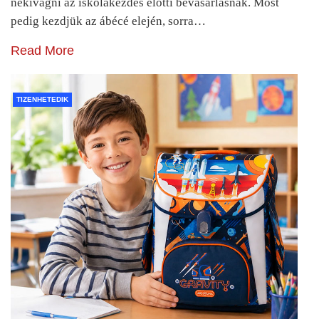
nekivágni az iskolakezdés előtti bevásárlásnak. Most
pedig kezdjük az ábécé elején, sorra…
Read More
TIZENHETEDIK