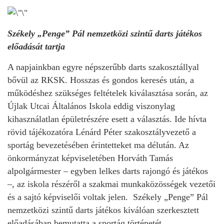
Székely „Penge” Pál nemzetközi szintű darts játékos
előadását tartja
A napjainkban egyre népszerűbb darts szakosztállyal
bővül az RKSK. Hosszas és gondos keresés után, a
működéshez szükséges feltételek kiválasztása során, az
Újlak Utcai Általános Iskola eddig viszonylag
kihasználatlan épületrészére esett a választás. Ide hívta
rövid tájékozatóra Lénárd Péter szakosztályvezető a
sportág bevezetésében érintetteket ma délután. Az
önkormányzat képviseletében Horváth Tamás
alpolgármester – egyben lelkes darts rajongó és játékos
–, az iskola részéről a szakmai munkaközösségek vezetői
és a sajtó képviselői voltak jelen. Székely „Penge” Pál
nemzetközi szintű darts játékos kiválóan szerkesztett
előadásában bemutatta a sportág történetét,