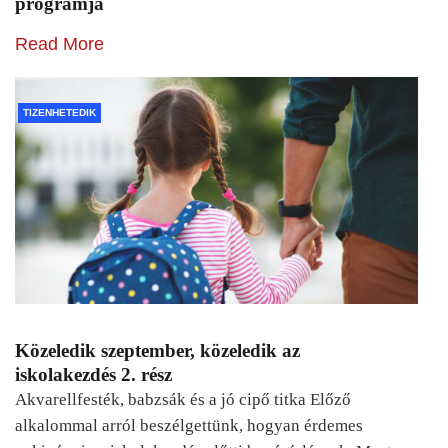
programja
Read More
TIZENHETEDIK
Közeledik szeptember, közeledik az
iskolakezdés 2. rész
Akvarellfesték, babzsák és a jó cipő titka Előző
alkalommal arról beszélgettünk, hogyan érdemes