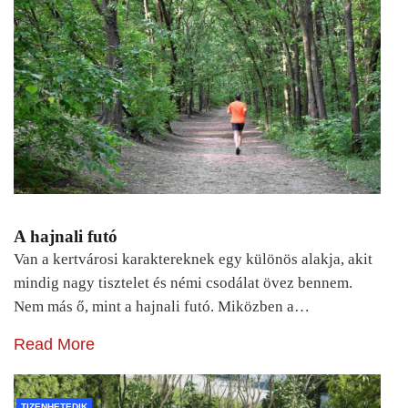
A hajnali futó
Van a kertvárosi karaktereknek egy különös alakja, akit
mindig nagy tisztelet és némi csodálat övez bennem.
Nem más ő, mint a hajnali futó. Miközben a…
Read More
TIZENHETEDIK