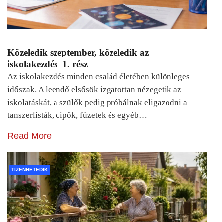
Közeledik szeptember, közeledik az
iskolakezdés 1. rész
Az iskolakezdés minden család életében különleges
időszak. A leendő elsősök izgatottan nézegetik az
iskolatáskát, a szülők pedig próbálnak eligazodni a
tanszerlisták, cipők, füzetek és egyéb…
Read More
TIZENHETEDIK