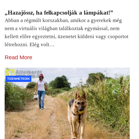
„Hazajössz, ha felkapcsolják a lámpákat!”
Abban a régmúlt korszakban, amikor a gyerekek még
nem a virtuális világban találkoztak egymással, nem
kellett előre egyeztetni, üzenetet küldeni vagy csoportot
létrehozni. Elég volt…
Read More
TIZENHETEDIK