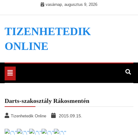
Skip
vasárnap, augusztus 9, 2026
to
content
TIZENHETEDIK
ONLINE
Toggle
navigation
Darts-szakosztály Rákosmentén
2015.09.15.
Tizenhetedik Online