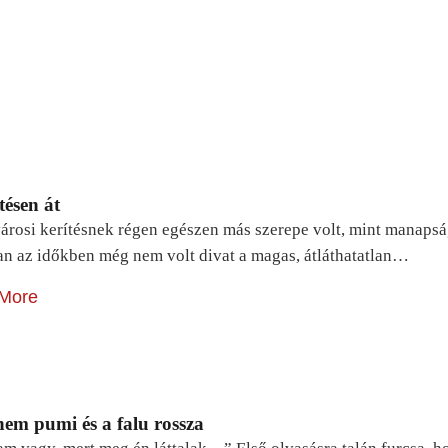
tésen át
árosi kerítésnek régen egészen más szerepe volt, mint manapsá
n az időkben még nem volt divat a magas, átláthatatlan…
More
em pumi és a falu rossza