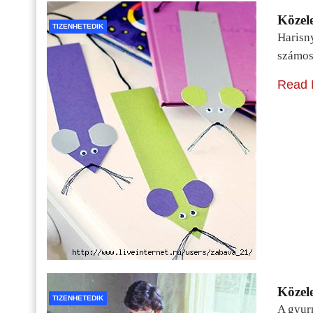
Közele
TIZENHETEDIK
Harisn
számos
Read 
Közele
TIZENHETEDIK
A gyur