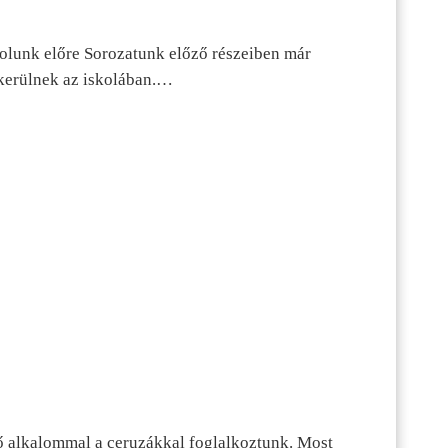
dolunk előre Sorozatunk előző részeiben már
kerülnek az iskolában.…
ő alkalommal a ceruzákkal foglalkoztunk. Most