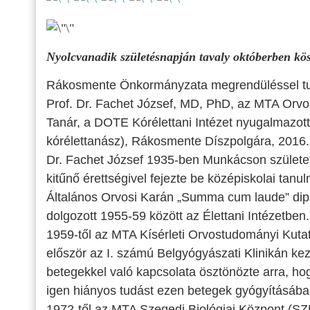
Nyolcvanadik születésnapján tavaly októberben kös
Rákosmente Önkormányzata megrendüléssel tuda
Prof. Dr. Fachet József, MD, PhD, az MTA Or
Tanár, a DOTE Kórélettani Intézet nyugalmazott
kórélettanász), Rákosmente Díszpolgára, 2016
Dr. Fachet József 1935-ben Munkácson születe
kitűnő érettségivel fejezte be középiskolai ta
Általános Orvosi Karán „Summa cum laude” dip
dolgozott 1955-59 között az Élettani Intézetben.
1959-től az MTA Kísérleti Orvostudományi Kutat
először az I. számú Belgyógyászati Klinikán kez
betegekkel való kapcsolata ösztönözte arra, hog
igen hiányos tudást ezen betegek gyógyításába
1972-től az MTA Szegedi Biológiai Központ (SZ