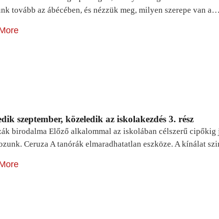
unk tovább az ábécében, és nézzük meg, milyen szerepe van a
More
dik szeptember, közeledik az iskolakezdés 3. rész
zák birodalma Előző alkalommal az iskolában célszerű cipőkig 
ozunk. Ceruza A tanórák elmaradhatatlan eszköze. A kínálat sz
More