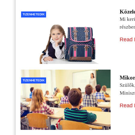
Közele
TIZENHETEDIK
Mi kerü
részbe
Read 
Mikor 
TIZENHETEDIK
Szülők
Minisz
Read 