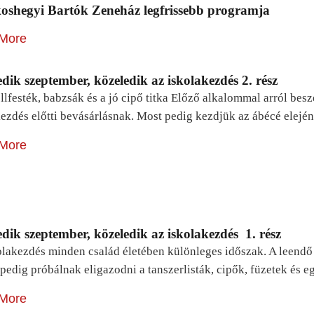
oshegyi Bartók Zeneház legfrissebb programja
More
dik szeptember, közeledik az iskolakezdés 2. rész
lfesték, babzsák és a jó cipő titka Előző alkalommal arról be
ezdés előtti bevásárlásnak. Most pedig kezdjük az ábécé elejé
More
dik szeptember, közeledik az iskolakezdés 1. rész
lakezdés minden család életében különleges időszak. A leendő e
pedig próbálnak eligazodni a tanszerlisták, cipők, füzetek és
More