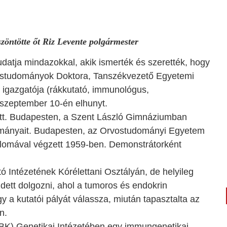
zöntötte őt Riz Levente polgármester
tja mindazokkal, akik ismerték és szerették, hogy
vostudományok Doktora, Tanszékvezető Egyetemi
 igazgatója (rákkutató, immunológus,
.szeptember 10-én elhunyt.
tt. Budapesten, a Szent László Gimnáziumban
nulmányait. Budapesten, az Orvostudományi Egyetem
lomával végzett 1959-ben. Demonstrátorként
ó Intézetének Kórélettani Osztályán, de helyileg
dett dolgozni, ahol a tumoros és endokrin
y a kutatói pályát válassza, miután tapasztalta az
n.
BK) Genetikai Intézetében egy immungenetikai