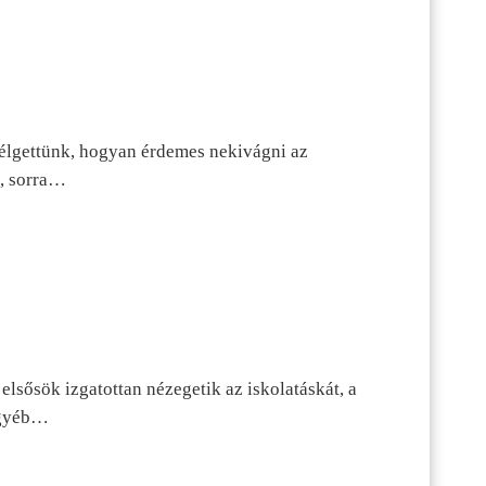
szélgettünk, hogyan érdemes nekivágni az
n, sorra…
lsősök izgatottan nézegetik az iskolatáskát, a
 egyéb…