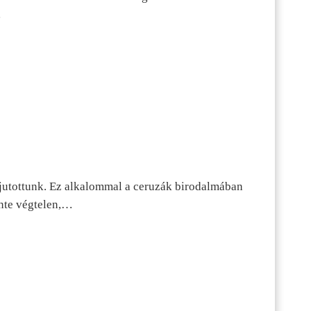
…
jutottunk. Ez alkalommal a ceruzák birodalmában
inte végtelen,…