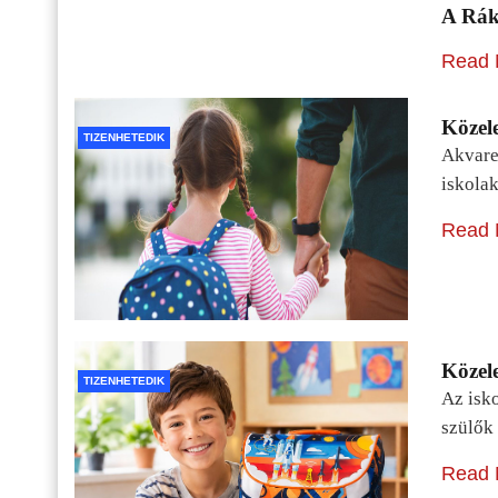
A Rák
Read 
Közele
TIZENHETEDIK
Akvarel
iskolak
Read 
Közele
TIZENHETEDIK
Az isko
szülők 
Read 