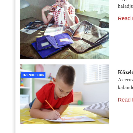
haladj
Read 
Közele
TIZENHETEDIK
A ceru
kaland
Read 