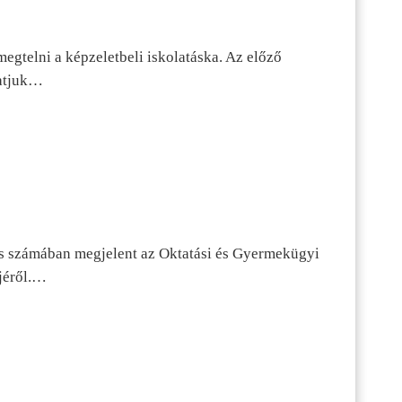
egtelni a képzeletbeli iskolatáska. Az előző
tatjuk…
s számában megjelent az Oktatási és Gyermekügyi
jéről.…