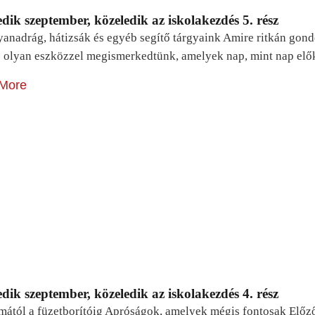
dik szeptember, közeledik az iskolakezdés 5. rész
yanadrág, hátizsák és egyéb segítő tárgyaink Amire ritkán gon
 olyan eszközzel megismerkedtünk, amelyek nap, mint nap elő
More
dik szeptember, közeledik az iskolakezdés 4. rész
mától a füzetborítóig Apróságok, amelyek mégis fontosak Előz