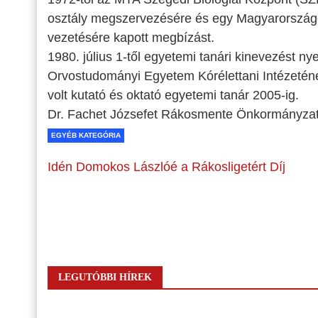
osztály megszervezésére és egy Magyarországo
vezetésére kapott megbízást.
1980. július 1-től egyetemi tanári kinevezést nye
Orvostudományi Egyetem Kórélettani Intézeténe
volt kutató és oktató egyetemi tanár 2005-ig.
Dr. Fachet Józsefet Rákosmente Önkormányzata s
EGYÉB KATEGÓRIA
Idén Domokos Lászlóé a Rákosligetért Díj
LEGUTÓBBI HÍREK