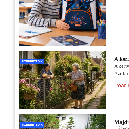
A kerí
TIZENHETEDIK
A kertv
Azokba
Read 
Majdn
TIZENHETEDIK