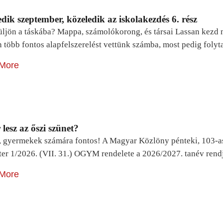
dik szeptember, közeledik az iskolakezdés 6. rész
ljön a táskába? Mappa, számolókorong, és társai Lassan kezd m
n több fontos alapfelszerelést vettünk számba, most pedig foly
More
lesz az őszi szünet?
, gyermekek számára fontos! A Magyar Közlöny pénteki, 103-a
ter 1/2026. (VII. 31.) OGYM rendelete a 2026/2027. tanév rend
More