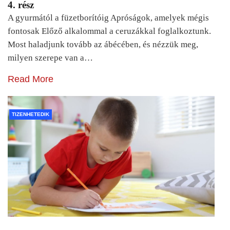
4. rész
A gyurmától a füzetborítóig Apróságok, amelyek mégis
fontosak Előző alkalommal a ceruzákkal foglalkoztunk.
Most haladjunk tovább az ábécében, és nézzük meg,
milyen szerepe van a…
Read More
TIZENHETEDIK