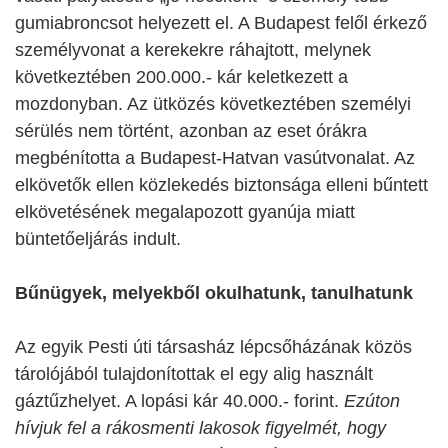
gumiabroncsot helyezett el. A Budapest felől érkező
személyvonat a kerekekre ráhajtott, melynek
következtében 200.000.- kár keletkezett a
mozdonyban. Az ütközés következtében személyi
sérülés nem történt, azonban az eset órákra
megbénította a Budapest-Hatvan vasútvonalat. Az
elkövetők ellen közlekedés biztonsága elleni bűntett
elkövetésének megalapozott gyanúja miatt
büntetőeljárás indult.
Bűnügyek, melyekből okulhatunk, tanulhatunk
Az egyik Pesti úti társasház lépcsőházának közös
tárolójából tulajdonítottak el egy alig használt
gáztűzhelyet. A lopási kár 40.000.- forint.
Ezúton
hívjuk fel a rákosmenti lakosok figyelmét, hogy