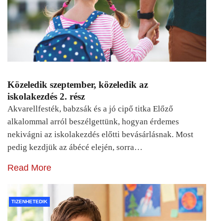
Közeledik szeptember, közeledik az
iskolakezdés 2. rész
Akvarellfesték, babzsák és a jó cipő titka Előző
alkalommal arról beszélgettünk, hogyan érdemes
nekivágni az iskolakezdés előtti bevásárlásnak. Most
pedig kezdjük az ábécé elején, sorra…
Read More
TIZENHETEDIK