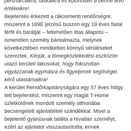
pénztárcáikra, táskáikra és különösen a benne lévő
értékeikre!
Bejelentés érkezett a rákosmenti rendőrségre,
miszerint a 169E jelzésű buszon egy 19 éves fiatal
férfit és barátját – feltehetően ittas állapotú –
ismeretlen személy bántalmazta, melynek
következtében mindketten könnyű sérüléseket
szereztek.
Kérjük, a tömegközlekedési eszközön
utazó kerületi lakosokat, hogy fokozottan
vigyázzanak egymásra és figyeljenek segítséget
kérő utastársaikra!
A kerület Rendőrkapitányságára egy 57 éves hölgy
tett bejelentést, miszerint egy magát T-Home
üzletkötőnek mondott személy otthonába
becsengetett ajánlattételi szándékkal. Mivel a
bejelentő gyanúsnak találta a hívatlan személyt,
ezért az ajánlatot visszautasította, ennek