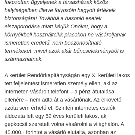
fokozottan ügyeljenek a társasházak közös
helyiségeiben illetve folyosóin hagyott értékeik
biztonságára! Továbbá a hasonló esetek
elszaporodása miatt kérjük Önöket, hogy a
környékbeli használtcikk piacokon ne vásároljanak
ismeretlen eredetű, nem beazonosítható
termékeket, mivel azok akár bűncselekményből is
származhatnak.
A kerület Rendőrkapitányságán egy X. kerületi lakos
tett feljelentést ismeretlen személy ellen, aki az
interneten vásárolt telefont – a pénz átutalása
ellenére – nem adta át a vásárlónak. Az elkövető
azóta sem érhető el. Szintén internetes csalók
áldozata lett egy 52 éves kerületi lakos, aki
gépkocsit szeretett volna vásárolni a világhálón. A
45.000.- forintot a vásárló elutalta, azonban az