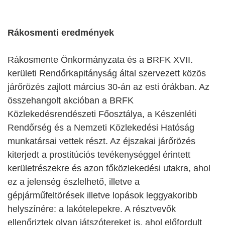
Rákosmenti eredmények
Rákosmente Önkormányzata és a BRFK XVII.
kerületi Rendőrkapitányság által szervezett közös
járőrözés zajlott március 30-án az esti órákban. Az
összehangolt akcióban a BRFK
Közlekedésrendészeti Főosztálya, a Készenléti
Rendőrség és a Nemzeti Közlekedési Hatóság
munkatársai vettek részt. Az éjszakai járőrözés
kiterjedt a prostitúciós tevékenységgel érintett
kerületrészekre és azon főközlekedési utakra, ahol
ez a jelenség észlelhető, illetve a
gépjárműfeltörések illetve lopások leggyakoribb
helyszínére: a lakótelepekre. A résztvevők
ellenőriztek olyan játszótereket is, ahol előfordult