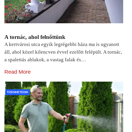
A tornác, ahol felnőttünk
A kertvárosi utca egyik legrégebbi háza ma is ugyanott
áll, ahol közel kilencven évvel ezelőtt felépült. A tornác,
a spalettás ablakok, a vastag falak és…
Read More
TIZENHETEDIK