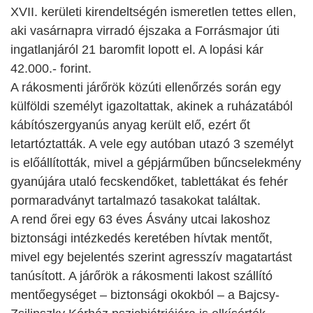
XVII. kerületi kirendeltségén ismeretlen tettes ellen,
aki vasárnapra virradó éjszaka a Forrásmajor úti
ingatlanjáról 21 baromfit lopott el. A lopási kár
42.000.- forint.
A rákosmenti járőrök közúti ellenőrzés során egy
külföldi személyt igazoltattak, akinek a ruházatából
kábítószergyanús anyag került elő, ezért őt
letartóztatták. A vele egy autóban utazó 3 személyt
is előállították, mivel a gépjárműben bűncselekmény
gyanújára utaló fecskendőket, tablettákat és fehér
pormaradványt tartalmazó tasakokat találtak.
A rend őrei egy 63 éves Ásvány utcai lakoshoz
biztonsági intézkedés keretében hívtak mentőt,
mivel egy bejelentés szerint agresszív magatartást
tanúsított. A járőrök a rákosmenti lakost szállító
mentőegységet – biztonsági okokból – a Bajcsy-