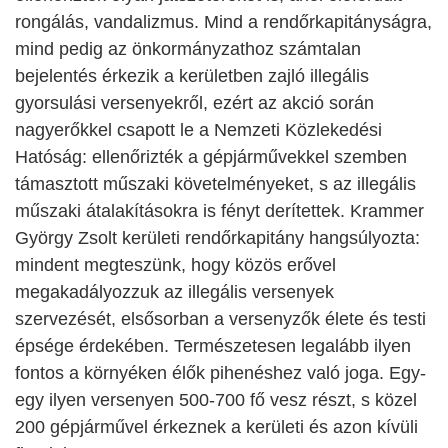
rongálás, vandalizmus. Mind a rendőrkapitányságra,
mind pedig az önkormányzathoz számtalan
bejelentés érkezik a kerületben zajló illegális
gyorsulási versenyekről, ezért az akció során
nagyerőkkel csapott le a Nemzeti Közlekedési
Hatóság: ellenőrizték a gépjárművekkel szemben
támasztott műszaki követelményeket, s az illegális
műszaki átalakításokra is fényt derítettek. Krammer
György Zsolt kerületi rendőrkapitány hangsúlyozta:
mindent megteszünk, hogy közös erővel
megakadályozzuk az illegális versenyek
szervezését, elsősorban a versenyzők élete és testi
épsége érdekében. Természetesen legalább ilyen
fontos a környéken élők pihenéshez való joga. Egy-
egy ilyen versenyen 500-700 fő vesz részt, s közel
200 gépjárművel érkeznek a kerületi és azon kívüli