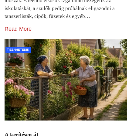
időszak. A leendő elsősök izgatottan nézegetik az
iskolatáskát, a szülők pedig próbálnak eligazodni a
tanszerlisták, cipők, füzetek és egyéb…
Read More
TIZENHETEDIK
A kerítésen át