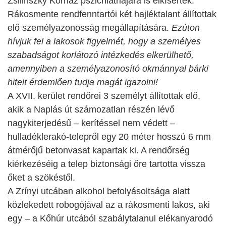
Zsilinszky Kórház pszichiátriájára is elkísérték.
Rákosmente rendfenntartói két hajléktalant állítottak
elő személyazonosság megállapítására.
Ezúton
hívjuk fel a lakosok figyelmét, hogy a személyes
szabadságot korlátozó intézkedés elkerülhető,
amennyiben a személyazonosító okmánnyal bárki
hitelt érdemlően tudja magát igazolni!
A XVII. kerület rendőrei 3 személyt állítottak elő,
akik a Naplás út számozatlan részén lévő
nagykiterjedésű – kerítéssel nem védett –
hulladéklerakó-telepről egy 20 méter hosszú 6 mm
átmérőjű betonvasat kapartak ki. A rendőrség
kiérkezéséig a telep biztonsági őre tartotta vissza
őket a szökéstől.
A Zrínyi utcában alkohol befolyásoltsága alatt
közlekedett robogójával az a rákosmenti lakos, aki
egy – a Kőhúr utcából szabálytalanul elékanyarodó