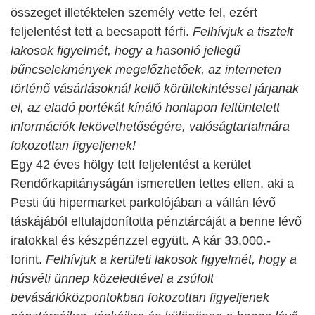
összeget illetéktelen személy vette fel, ezért
feljelentést tett a becsapott férfi.
Felhívjuk a tisztelt
lakosok figyelmét, hogy a hasonló jellegű
bűncselekmények megelőzhetőek, az interneten
történő vásárlásoknál kellő körültekintéssel járjanak
el, az eladó portékát kínáló honlapon feltüntetett
információk lekövethetőségére, valóságtartalmára
fokozottan figyeljenek!
Egy 42 éves hölgy tett feljelentést a kerület
Rendőrkapitányságán ismeretlen tettes ellen, aki a
Pesti úti hipermarket parkolójában a vállán lévő
táskájából eltulajdonította pénztárcáját a benne lévő
iratokkal és készpénzzel együtt. A kár 33.000.-
forint.
Felhívjuk a kerületi lakosok figyelmét, hogy a
húsvéti ünnep közeledtével a zsúfolt
bevásárlóközpontokban fokozottan figyeljenek