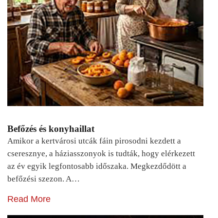
Befőzés és konyhaillat
Amikor a kertvárosi utcák fáin pirosodni kezdett a
cseresznye, a háziasszonyok is tudták, hogy elérkezett
az év egyik legfontosabb időszaka. Megkezdődött a
befőzési szezon. A…
Read More