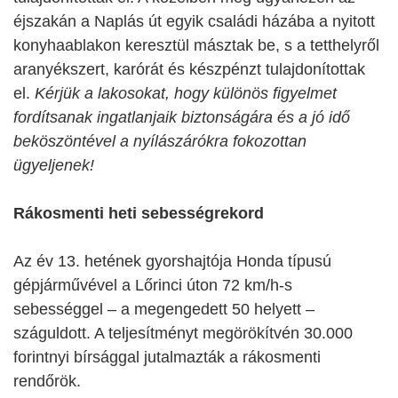
éjszakán a Naplás út egyik családi házába a nyitott
konyhaablakon keresztül másztak be, s a tetthelyről
aranyékszert, karórát és készpénzt tulajdonítottak
el.
Kérjük a lakosokat, hogy különös figyelmet
fordítsanak ingatlanjaik biztonságára és a jó idő
beköszöntével a nyílászárókra fokozottan
ügyeljenek!
Rákosmenti heti sebességrekord
Az év 13. hetének gyorshajtója Honda típusú
gépjárművével a Lőrinci úton 72 km/h-s
sebességgel – a megengedett 50 helyett –
száguldott. A teljesítményt megörökítvén 30.000
forintnyi bírsággal jutalmazták a rákosmenti
rendőrök.