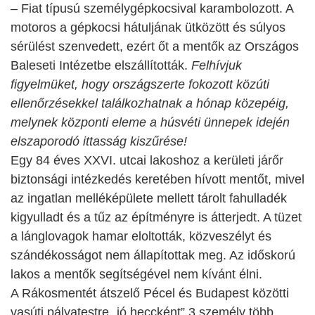
– Fiat típusú személygépkocsival karambolozott. A
motoros a gépkocsi hátuljának ütközött és súlyos
sérülést szenvedett, ezért őt a mentők az Országos
Baleseti Intézetbe elszállították.
Felhívjuk
figyelmüket, hogy országszerte fokozott közúti
ellenőrzésekkel találkozhatnak a hónap közepéig,
melynek központi eleme a húsvéti ünnepek idején
elszaporodó ittasság kiszűrése!
Egy 84 éves XXVI. utcai lakoshoz a kerületi járőr
biztonsági intézkedés keretében hívott mentőt, mivel
az ingatlan melléképülete mellett tárolt fahulladék
kigyulladt és a tűz az építményre is átterjedt. A tüzet
a lánglovagok hamar eloltották, közveszélyt és
szándékosságot nem állapítottak meg. Az időskorú
lakos a mentők segítségével nem kívánt élni.
A Rákosmentét átszelő Pécel és Budapest közötti
vasúti pályatestre „jó heccként” 3 személy több