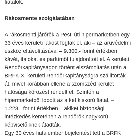
fiatalok.
Rákosmente szolgálatában
A rákosmenti járőrök a Pesti úti hipermarketben egy
33 éves kerületi lakost fogtak el, aki – az áruvédelmi
eszköz eltávolításával – 9.300.- forint értékben
kávét, italokat és parfümöt tulajdonított el. A kerületi
Rendőrkapitányságon történt elszámoltatás után a
BRFK X. kerületi Rendőrkapitányságra szállították
át, mivel korábban ellene a szomszéd kerület
hatósága körözést rendelt el. Szintén a
hipermarketből lopott az a két kiskorú fiatal, –
1.223.- forint értékben – akiket biztonsági
intézkedés keretében a rendőrök nagykorú
képviselőiknek átadták.
Egy 30 éves fiatalember bejelentést tett a BRFK