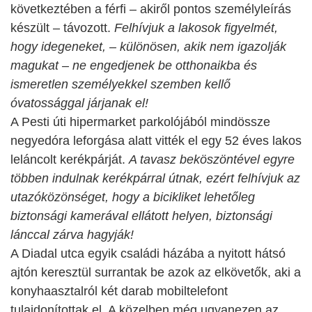
következtében a férfi – akiről pontos személyleírás
készült – távozott.
Felhívjuk a lakosok figyelmét,
hogy idegeneket, – különösen, akik nem igazolják
magukat – ne engedjenek be otthonaikba és
ismeretlen személyekkel szemben kellő
óvatossággal járjanak el!
A Pesti úti hipermarket parkolójából mindössze
negyedóra leforgása alatt vitték el egy 52 éves lakos
leláncolt kerékpárját.
A tavasz beköszöntével egyre
többen indulnak kerékpárral útnak, ezért felhívjuk az
utazóközönséget, hogy a bicikliket lehetőleg
biztonsági kamerával ellátott helyen, biztonsági
lánccal zárva hagyják!
A Diadal utca egyik családi házába a nyitott hátsó
ajtón keresztül surrantak be azok az elkövetők, aki a
konyhaasztalról két darab mobiltelefont
tulajdonítottak el. A közelben még ugyanezen az