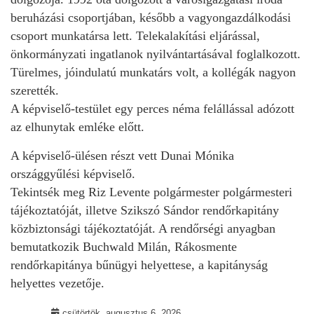
beruházási csoportjában, később a vagyongazdálkodási
csoport munkatársa lett. Telekalakítási eljárással,
önkormányzati ingatlanok nyilvántartásával foglalkozott.
Türelmes, jóindulatú munkatárs volt, a kollégák nagyon
szerették.
A képviselő-testület egy perces néma felállással adózott
az elhunytak emléke előtt.
A képviselő-ülésen részt vett Dunai Mónika
országgyűlési képviselő.
Tekintsék meg Riz Levente polgármester polgármesteri
tájékoztatóját, illetve Szikszó Sándor rendőrkapitány
közbiztonsági tájékoztatóját. A rendőrségi anyagban
bemutatkozik Buchwald Milán, Rákosmente
rendőrkapitánya bűnügyi helyettese, a kapitányság
helyettes vezetője.