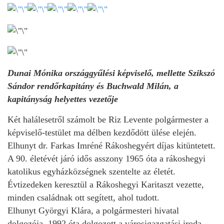
Dunai Mónika országgyűlési képviselő, mellette Szikszó
Sándor rendőrkapitány és Buchwald Milán, a
kapitányság helyettes vezetője
Két halálesetről számolt be Riz Levente polgármester a
képviselő-testület ma délben kezdődött ülése elején.
Elhunyt dr. Farkas Imréné Rákoshegyért díjas kitüntetett.
A 90. életévét járó idős asszony 1965 óta a rákoshegyi
katolikus egyházközségnek szentelte az életét.
Évtizedeken keresztül a Rákoshegyi Karitaszt vezette,
minden családnak ott segített, ahol tudott.
Elhunyt Györgyi Klára, a polgármesteri hivatal
dolgozója. 1992 óta dolgozott a városigazgatási iroda