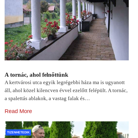
A tornác, ahol felnőttünk
A kertvárosi utca egyik legrégebbi háza ma is ugyanott
áll, ahol közel kilencven évvel ezelőtt felépült. A tornác,
a spalettás ablakok, a vastag falak és…
Read More
TIZENHETEDIK