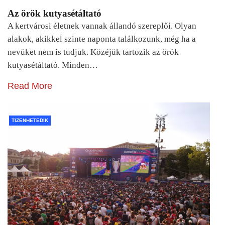
Az örök kutyasétáltató
A kertvárosi életnek vannak állandó szereplői. Olyan
alakok, akikkel szinte naponta találkozunk, még ha a
nevüket nem is tudjuk. Közéjük tartozik az örök
kutyasétáltató. Minden…
Read More
TIZENHETEDIK