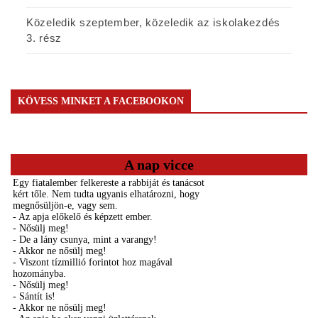
Közeledik szeptember, közeledik az iskolakezdés
3. rész
KÖVESS MINKET A FACEBOOKON
A nap vicce