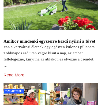
Amikor mindenki egyszerre kezdi nyírni a füvet
Van a kertvárosi életnek egy egészen különös pillanata.
Többnapos eső után végre kisüt a nap, az ember
fellélegezne, kinyitná az ablakot, és élvezné a csendet.
…
Read More
TIZENHETEDIK