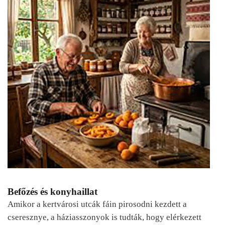
Befőzés és konyhaillat
Amikor a kertvárosi utcák fáin pirosodni kezdett a
cseresznye, a háziasszonyok is tudták, hogy elérkezett