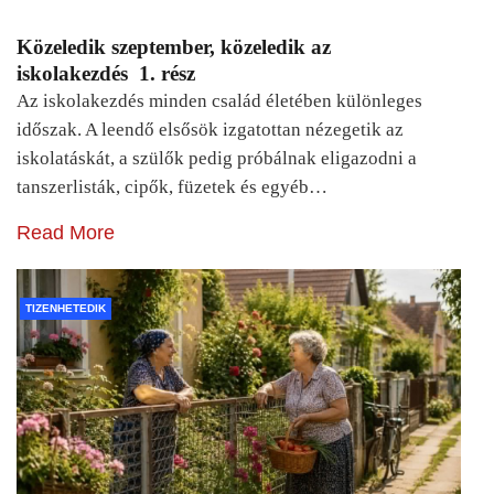
Közeledik szeptember, közeledik az
iskolakezdés 1. rész
Az iskolakezdés minden család életében különleges
időszak. A leendő elsősök izgatottan nézegetik az
iskolatáskát, a szülők pedig próbálnak eligazodni a
tanszerlisták, cipők, füzetek és egyéb…
Read More
TIZENHETEDIK