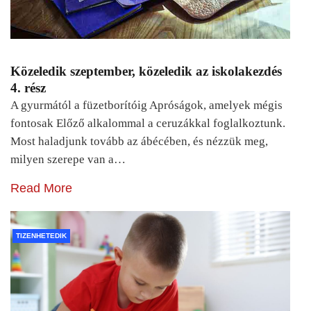
Közeledik szeptember, közeledik az iskolakezdés
4. rész
A gyurmától a füzetborítóig Apróságok, amelyek mégis
fontosak Előző alkalommal a ceruzákkal foglalkoztunk.
Most haladjunk tovább az ábécében, és nézzük meg,
milyen szerepe van a…
Read More
TIZENHETEDIK