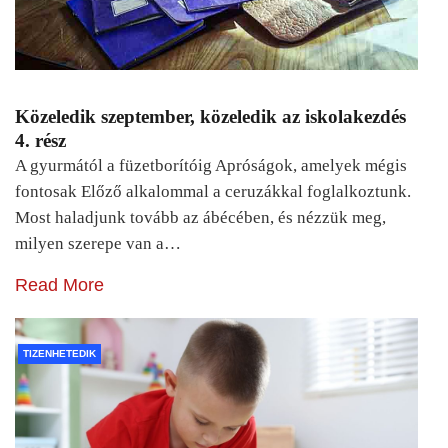
Közeledik szeptember, közeledik az iskolakezdés
4. rész
A gyurmától a füzetborítóig Apróságok, amelyek mégis
fontosak Előző alkalommal a ceruzákkal foglalkoztunk.
Most haladjunk tovább az ábécében, és nézzük meg,
milyen szerepe van a…
Read More
TIZENHETEDIK