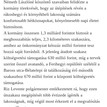
Németh Lászlóné köszöntő szavaiban felidézte a
kormány törekvését, hogy az útépítések révén a
rákoshegyi és környékbeli lakosság számára
konfortosabb hétköznapokat, kényelmesebb napi életet
biztosítson.
A kormány összesen 1,3 milliárd forintot biztosít a
meghosszabítás teljes, 2,3 kilométeres szakaszára,
amihez az önkormányzat kétszáz millió forintot tesz
hozzá saját forrásból. A jelenleg átadott szakasz
költségvetési támogatása 630 millió forint, míg a tervek
szerint ősszel avatandó, a Ferihegyi repülőtér szélétől a
Baross utca-Bélatelepi út találkozásáig érő második
szakaszhoz 670 millió forint a központi költségvetés
támogatása.
Riz Levente polgármester emlékeztetett rá, hogy ezen
útszakasz megépítését több évtizede ígérték a
lakosságnak, míg végül most érkezett el a megvalósítás