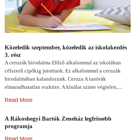
Közeledik szeptember, közeledik az iskolakezdés
3. rész
A ceruzák birodalma Előző alkalommal az iskolában
célszerű cipőkig jutottunk. Ez alkalommal a ceruzák
birodalmában kalandozunk. Ceruza A tanórák
elmaradhatatlan eszköze. A kínálat szinte végtelen,…
Read More
A Rákoshegyi Bartók Zeneház legfrissebb
programja
Read More