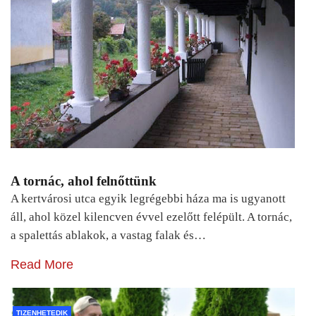
A tornác, ahol felnőttünk
A kertvárosi utca egyik legrégebbi háza ma is ugyanott
áll, ahol közel kilencven évvel ezelőtt felépült. A tornác,
a spalettás ablakok, a vastag falak és…
Read More
TIZENHETEDIK