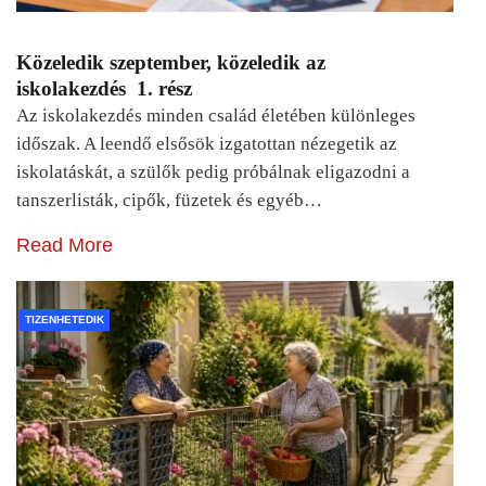
Közeledik szeptember, közeledik az
iskolakezdés 1. rész
Az iskolakezdés minden család életében különleges
időszak. A leendő elsősök izgatottan nézegetik az
iskolatáskát, a szülők pedig próbálnak eligazodni a
tanszerlisták, cipők, füzetek és egyéb…
Read More
TIZENHETEDIK