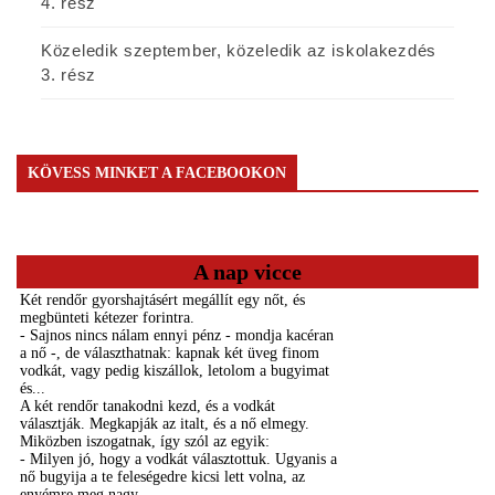
4. rész
Közeledik szeptember, közeledik az iskolakezdés
3. rész
KÖVESS MINKET A FACEBOOKON
A nap vicce