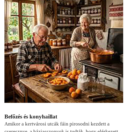
Befőzés és konyhaillat
Amikor a kertvárosi utcák fáin pirosodni kezdett a
cseresznye, a háziasszonyok is tudták, hogy elérkezett