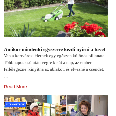
Amikor mindenki egyszerre kezdi nyírni a füvet
Van a kertvárosi életnek egy egészen különös pillanata.
Többnapos eső után végre kisüt a nap, az ember
fellélegezne, kinyitná az ablakot, és élvezné a csendet.
…
Read More
TIZENHETEDIK