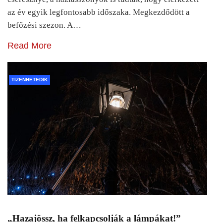
az év egyik legfontosabb időszaka. Megkezdődött a
befőzési szezon. A…
Read More
TIZENHETEDIK
„Hazajössz, ha felkapcsolják a lámpákat!”