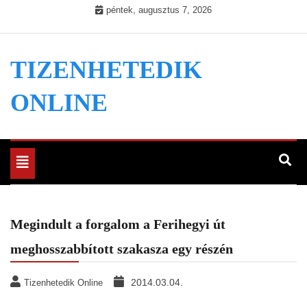
Skip
péntek, augusztus 7, 2026
to
content
TIZENHETEDIK
ONLINE
Toggle
navigation
Megindult a forgalom a Ferihegyi út
meghosszabbított szakasza egy részén
2014.03.04.
Tizenhetedik Online