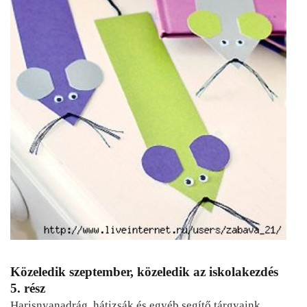
Közeledik szeptember, közeledik az iskolakezdés
5. rész
Harisnyanadrág, hátizsák és egyéb segítő tárgyaink