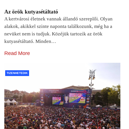
Az örök kutyasétáltató
A kertvárosi életnek vannak állandó szereplői. Olyan
alakok, akikkel szinte naponta találkozunk, még ha a
nevüket nem is tudjuk. Közéjük tartozik az örök
kutyasétáltató. Minden…
Read More
TIZENHETEDIK