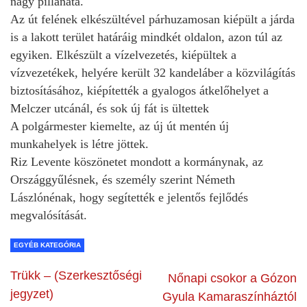
nagy pillanata.
Az út felének elkészültével párhuzamosan kiépült a járda
is a lakott terület határáig mindkét oldalon, azon túl az
egyiken. Elkészült a vízelvezetés, kiépültek a
vízvezetékek, helyére került 32 kandeláber a közvilágítás
biztosításához, kiépítették a gyalogos átkelőhelyet a
Melczer utcánál, és sok új fát is ültettek
A polgármester kiemelte, az új út mentén új
munkahelyek is létre jöttek.
Riz Levente köszönetet mondott a kormánynak, az
Országgyűlésnek, és személy szerint Németh
Lászlónénak, hogy segítették e jelentős fejlődés
megvalósítását.
EGYÉB KATEGÓRIA
Trükk – (Szerkesztőségi
Nőnapi csokor a Gózon
jegyzet)
Gyula Kamaraszínháztól