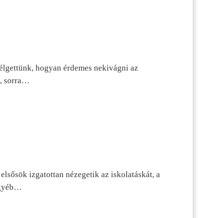
szélgettünk, hogyan érdemes nekivágni az
n, sorra…
lsősök izgatottan nézegetik az iskolatáskát, a
 egyéb…