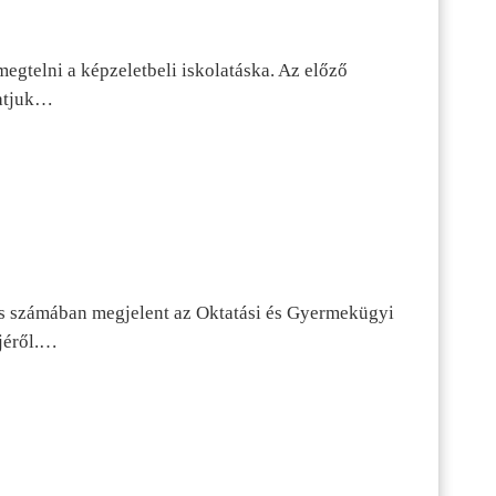
egtelni a képzeletbeli iskolatáska. Az előző
tatjuk…
s számában megjelent az Oktatási és Gyermekügyi
jéről.…