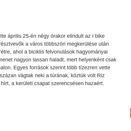
e április 25-én négy órakor elindult az I bike
résztvevők a város többszöri megkerülése után
yrétre, ahol a biciklis felvonulások hagyományai
 a menet nagyon lassan haladt, mert helyenként csak
alon. Egyes források szerint több tízezren vette
százan vágtak neki a túrának, köztük volt Riz
 hírt, a kerületi csapat szerencsésen hazaért.