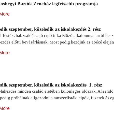
oshegyi Bartók Zeneház legfrissebb programja
More
dik szeptember, közeledik az iskolakezdés 2. rész
lfesték, babzsák és a jó cipő titka Előző alkalommal arról be
ezdés előtti bevásárlásnak. Most pedig kezdjük az ábécé elejé
More
dik szeptember, közeledik az iskolakezdés 1. rész
lakezdés minden család életében különleges időszak. A leendő e
pedig próbálnak eligazodni a tanszerlisták, cipők, füzetek és
More