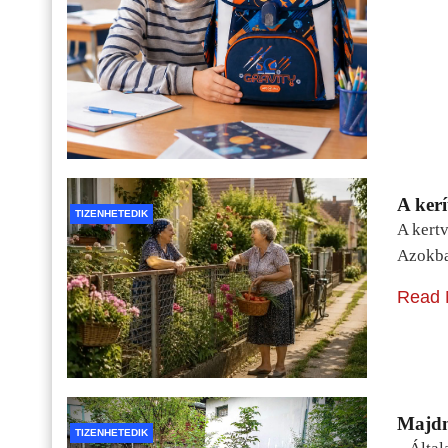
A kerí
TIZENHETEDIK
A kertv
Azokba
Read 
Majdn
TIZENHETEDIK