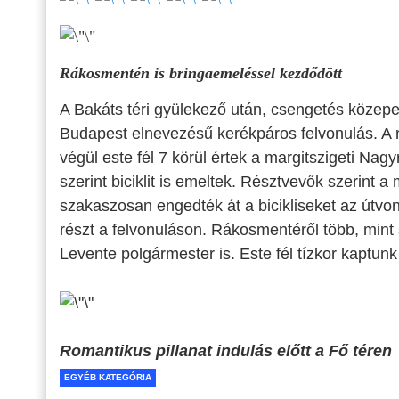
Rákosmentén is bringaemeléssel kezdődött
A Bakáts téri gyülekező után, csengetés közepett
Budapest elnevezésű kerékpáros felvonulás. A 
végül este fél 7 körül értek a margitszigeti Nag
szerint biciklit is emeltek. Résztvevők szerint
szakaszosan engedték át a bicikliseket az útvon
részt a felvonuláson. Rákosmentéről több, mint 
Levente polgármester is. Este fél tízkor kaptunk
Romantikus pillanat indulás előtt a Fő téren
EGYÉB KATEGÓRIA