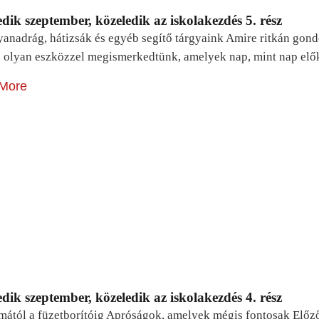
dik szeptember, közeledik az iskolakezdés 5. rész
yanadrág, hátizsák és egyéb segítő tárgyaink Amire ritkán gon
 olyan eszközzel megismerkedtünk, amelyek nap, mint nap elő
More
dik szeptember, közeledik az iskolakezdés 4. rész
mától a füzetborítóig Apróságok, amelyek mégis fontosak Előz