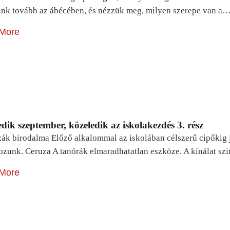
unk tovább az ábécében, és nézzük meg, milyen szerepe van a
More
dik szeptember, közeledik az iskolakezdés 3. rész
zák birodalma Előző alkalommal az iskolában célszerű cipőkig 
ozunk. Ceruza A tanórák elmaradhatatlan eszköze. A kínálat sz
More