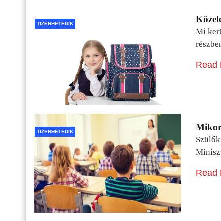
Közele
TIZENHETEDIK
Mi kerü
részbe
Read 
Mikor 
TIZENHETEDIK
Szülők
Minisz
Read 