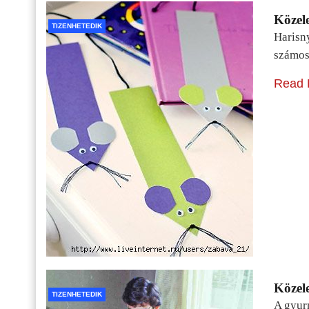
Közele
TIZENHETEDIK
Harisn
számos
Read 
Közele
TIZENHETEDIK
A gyur