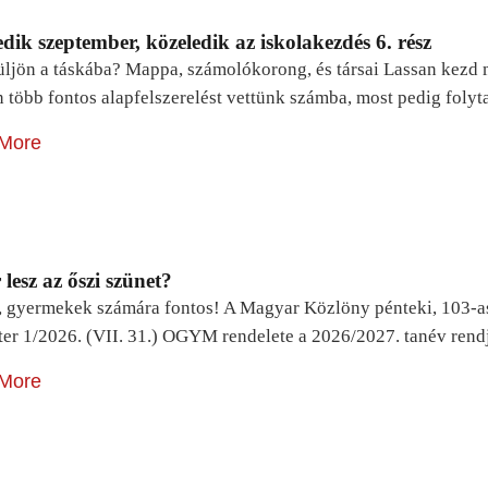
dik szeptember, közeledik az iskolakezdés 6. rész
ljön a táskába? Mappa, számolókorong, és társai Lassan kezd m
n több fontos alapfelszerelést vettünk számba, most pedig foly
More
lesz az őszi szünet?
, gyermekek számára fontos! A Magyar Közlöny pénteki, 103-a
ter 1/2026. (VII. 31.) OGYM rendelete a 2026/2027. tanév rend
More