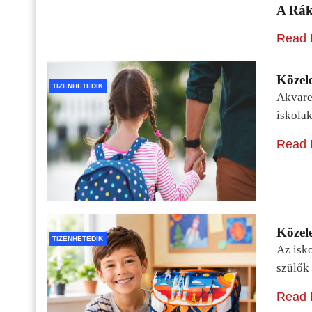
A Rák
Read 
Közele
TIZENHETEDIK
Akvarel
iskolak
Read 
Közele
TIZENHETEDIK
Az isko
szülők 
Read 