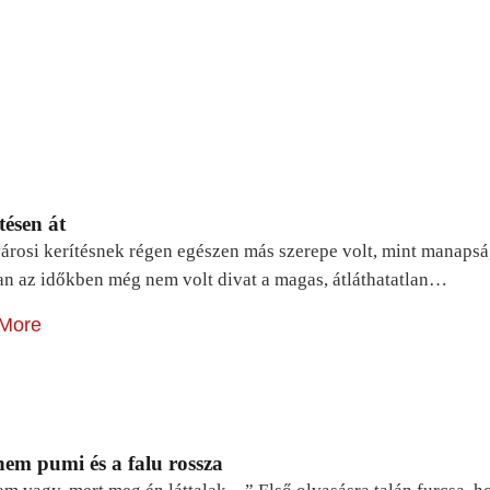
tésen át
árosi kerítésnek régen egészen más szerepe volt, mint manapsá
n az időkben még nem volt divat a magas, átláthatatlan…
More
em pumi és a falu rossza