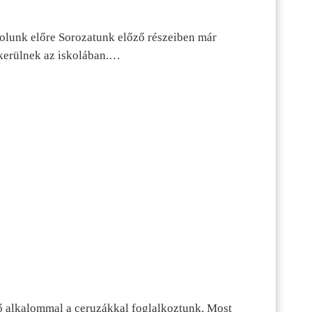
dolunk előre Sorozatunk előző részeiben már
kerülnek az iskolában.…
ő alkalommal a ceruzákkal foglalkoztunk. Most