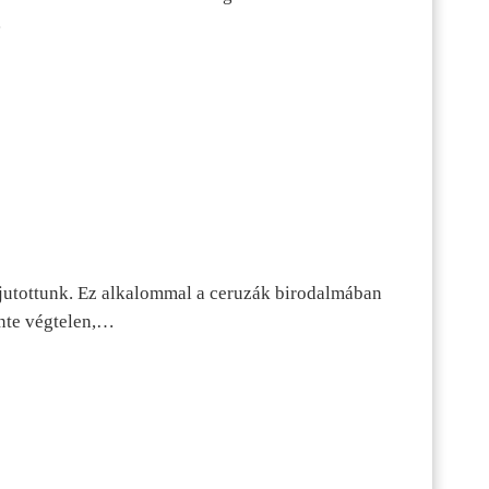
…
jutottunk. Ez alkalommal a ceruzák birodalmában
inte végtelen,…