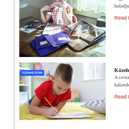
haladj
Read 
Közele
TIZENHETEDIK
A ceru
kaland
Read 