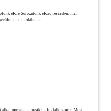
dolunk előre Sorozatunk előző részeiben már
kerülnek az iskolában.…
ő alkalommal a ceruzákkal foglalkoztunk. Most