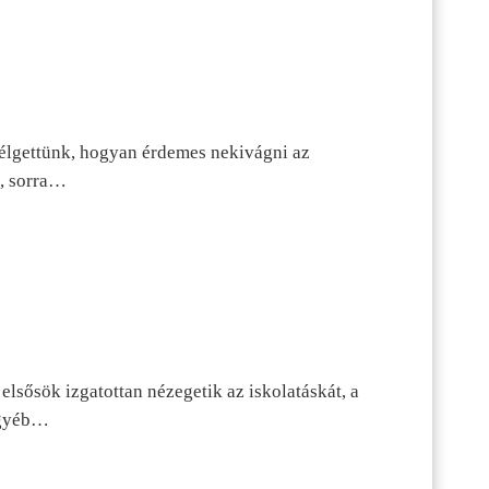
szélgettünk, hogyan érdemes nekivágni az
n, sorra…
lsősök izgatottan nézegetik az iskolatáskát, a
 egyéb…