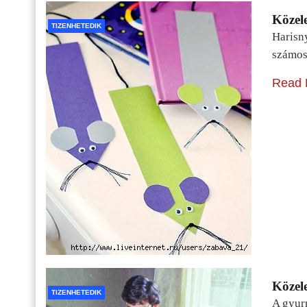
Közele
TIZENHETEDIK
Harisn
számos
Read 
Közele
TIZENHETEDIK
A gyur