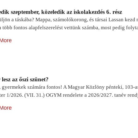
dik szeptember, közeledik az iskolakezdés 6. rész
ljön a táskába? Mappa, számolókorong, és társai Lassan kezd m
n több fontos alapfelszerelést vettünk számba, most pedig foly
More
lesz az őszi szünet?
, gyermekek számára fontos! A Magyar Közlöny pénteki, 103-a
ter 1/2026. (VII. 31.) OGYM rendelete a 2026/2027. tanév rend
More