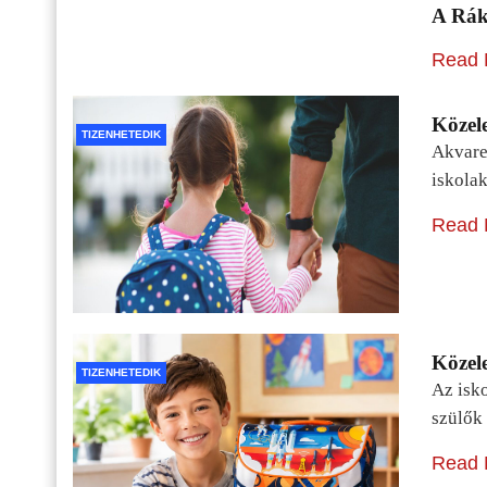
A Rák
Read 
Közele
TIZENHETEDIK
Akvarel
iskolak
Read 
Közele
TIZENHETEDIK
Az isko
szülők 
Read 