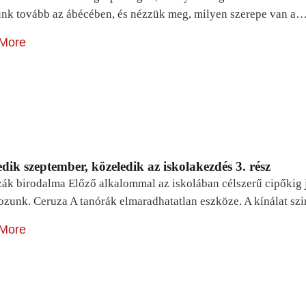
unk tovább az ábécében, és nézzük meg, milyen szerepe van a
More
dik szeptember, közeledik az iskolakezdés 3. rész
zák birodalma Előző alkalommal az iskolában célszerű cipőkig 
ozunk. Ceruza A tanórák elmaradhatatlan eszköze. A kínálat sz
More