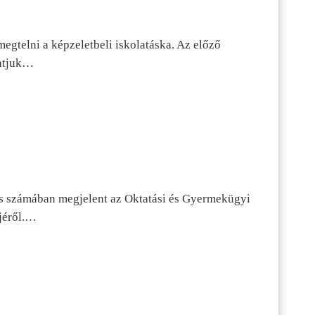
egtelni a képzeletbeli iskolatáska. Az előző
tatjuk…
s számában megjelent az Oktatási és Gyermekügyi
jéről.…