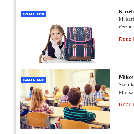
Közele
TIZENHETEDIK
Mi kerü
részbe
Read 
Mikor 
TIZENHETEDIK
Szülők
Minisz
Read 