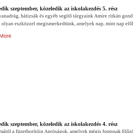
dik szeptember, közeledik az iskolakezdés 5. rész
yanadrág, hátizsák és egyéb segítő tárgyaink Amire ritkán gon
 olyan eszközzel megismerkedtünk, amelyek nap, mint nap elő
More
dik szeptember, közeledik az iskolakezdés 4. rész
mától a füzetborítóig Apróságok, amelyek mégis fontosak Előz