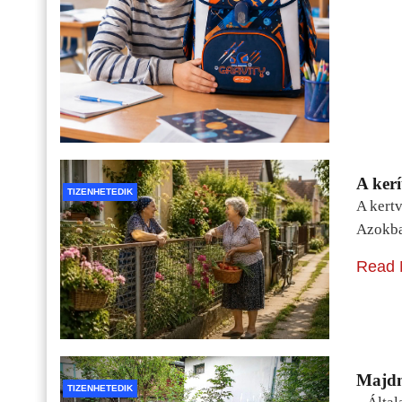
A kerí
TIZENHETEDIK
A kertv
Azokba
Read 
Majdn
TIZENHETEDIK