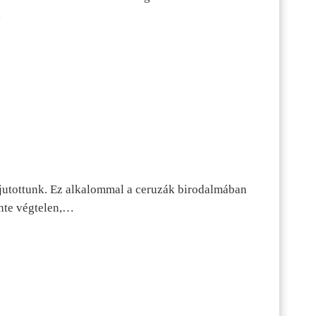
…
jutottunk. Ez alkalommal a ceruzák birodalmában
inte végtelen,…