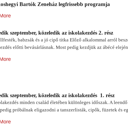
oshegyi Bartók Zeneház legfrissebb programja
More
dik szeptember, közeledik az iskolakezdés 2. rész
lfesték, babzsák és a jó cipő titka Előző alkalommal arról be
ezdés előtti bevásárlásnak. Most pedig kezdjük az ábécé elejé
More
dik szeptember, közeledik az iskolakezdés 1. rész
lakezdés minden család életében különleges időszak. A leendő e
pedig próbálnak eligazodni a tanszerlisták, cipők, füzetek és
More