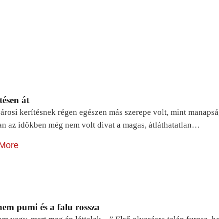
tésen át
árosi kerítésnek régen egészen más szerepe volt, mint manapsá
n az időkben még nem volt divat a magas, átláthatatlan…
More
em pumi és a falu rossza