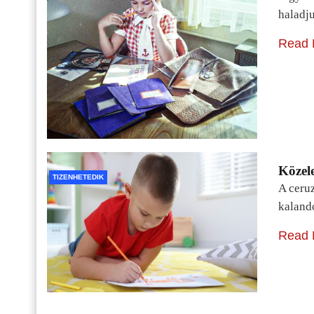
haladj
Read 
Közele
TIZENHETEDIK
A ceru
kaland
Read 