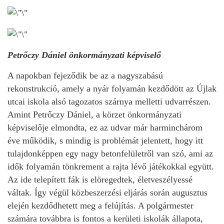
Petrőczy Dániel önkormányzati képviselő
A napokban fejeződik be az a nagyszabású
rekonstrukció, amely a nyár folyamán kezdődött az Újlak
utcai iskola alsó tagozatos szárnya melletti udvarrészen.
Amint Petrőczy Dániel, a körzet önkormányzati
képviselője elmondta, ez az udvar már harminchárom
éve működik, s mindig is problémát jelentett, hogy itt
tulajdonképpen egy nagy betonfelületről van szó, ami az
idők folyamán tönkrement a rajta lévő játékokkal együtt.
Az ide telepített fák is elöregedtek, életveszélyessé
váltak. Így végül közbeszerzési eljárás során augusztus
elején kezdődhetett meg a felújítás. A polgármester
számára továbbra is fontos a kerületi iskolák állapota,