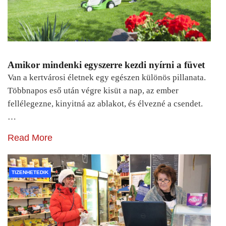
Amikor mindenki egyszerre kezdi nyírni a füvet
Van a kertvárosi életnek egy egészen különös pillanata.
Többnapos eső után végre kisüt a nap, az ember
fellélegezne, kinyitná az ablakot, és élvezné a csendet.
…
Read More
TIZENHETEDIK