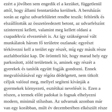
ezért a jövőben sem engedik el a kezüket, függetlenül
attól, hogy állami fenntartásba kerülnek. A beruházás
során az egész udvarfelületet rendbe teszik: feltörték és
elszállították az összetöredezett betont, az udvarfelszínt
szinterezni kellett, valamint meg kellett oldani a
csapadékvíz elvezetését is. Az így szükségessé vált
munkálatok három fő területre oszlanak: egyrészt
térkövezni kell a terület egy részét, míg egy másik része
aszfaltborítást kap. De örömteli hír, hogy marad hely egy
parkosított, zöld területnek is, aminek egy részét a
gyerekek és tanítók együtt fogják gondozni. Ennek
megvalósításával egy régóta dédelgetett, nem titkolt
céljuk valósul meg, mellyel segíteni kívánják a
gyermekek környezeti, esztétikai nevelését is. Ezen a
részen, a termek előtt padokat is fognak elhelyezni
modern, minimál stílusban. Az udvarnak azonban már
van egy korábban, múlt év decemberében elkészült része