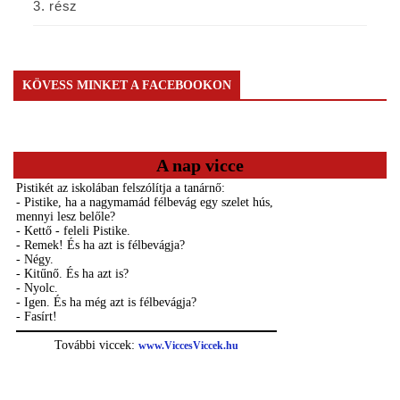
3. rész
KÖVESS MINKET A FACEBOOKON
A nap vicce