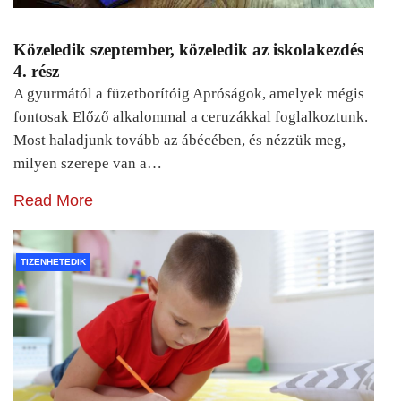
Közeledik szeptember, közeledik az iskolakezdés
4. rész
A gyurmától a füzetborítóig Apróságok, amelyek mégis
fontosak Előző alkalommal a ceruzákkal foglalkoztunk.
Most haladjunk tovább az ábécében, és nézzük meg,
milyen szerepe van a…
Read More
TIZENHETEDIK