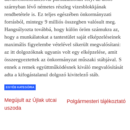
szárnyban lévő németes részleg vizesblokkjának
rendbetétele is. Ez teljes egészében önkormányzati
forrásból, mintegy 9 milliós összegben valósult meg.
Hangsúlyozta továbbá, hogy külön öröm számukra az,
hogy a munkálatokat a tantestület saját elképzeléseinek
maximális figyelembe vételével sikerült megvalósítani:
az itt dolgozóknak ugyanis volt egy elképzelése, amit
összeegyeztettek az önkormányzat műszaki stábjával. S
ennek a remek együttműködésnek kiváló megvalósítását
adta a kifogástalanul dolgozó kivitelező stáb.
EGYÉB KATEGÓRIA
Megújult az Újlak utcai
Polgármesteri tájékoztató
uszoda