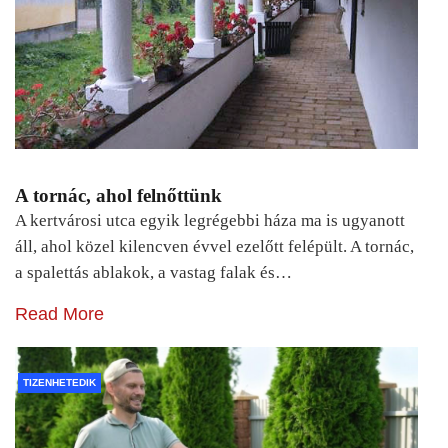
A tornác, ahol felnőttünk
A kertvárosi utca egyik legrégebbi háza ma is ugyanott
áll, ahol közel kilencven évvel ezelőtt felépült. A tornác,
a spalettás ablakok, a vastag falak és…
Read More
TIZENHETEDIK