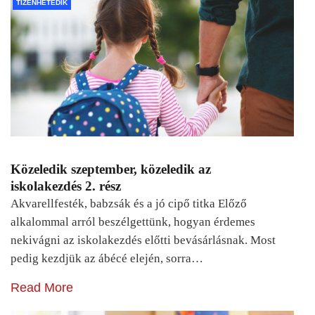
TIZENHETEDIK
Közeledik szeptember, közeledik az
iskolakezdés 2. rész
Akvarellfesték, babzsák és a jó cipő titka Előző
alkalommal arról beszélgettünk, hogyan érdemes
nekivágni az iskolakezdés előtti bevásárlásnak. Most
pedig kezdjük az ábécé elején, sorra…
Read More