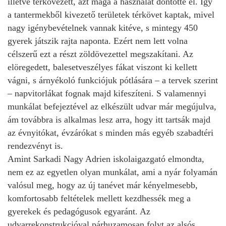
illetve térkövezett, azt maga a használat döntötte el. Így
a tantermekből kivezető területek térkövet kaptak, mivel
nagy igénybevételnek vannak kitéve, s mintegy 450
gyerek játszik rajta naponta. Ezért nem lett volna
célszerű ezt a részt zöldövezettel megszakítani. Az
elöregedett, balesetveszélyes fákat viszont ki kellett
vágni, s árnyékoló funkciójuk pótlására – a tervek szerint
– napvitorlákat fognak majd kifeszíteni. S valamennyi
munkálat befejeztével az elkészült udvar már megújulva,
ám továbbra is alkalmas lesz arra, hogy itt tartsák majd
az évnyitókat, évzárókat s minden más egyéb szabadtéri
rendezvényt is.
Amint Sarkadi Nagy Adrien iskolaigazgató elmondta,
nem ez az egyetlen olyan munkálat, ami a nyár folyamán
valósul meg, hogy az új tanévet már kényelmesebb,
komfortosabb feltételek mellett kezdhessék meg a
gyerekek és pedagógusok egyaránt. Az
udvarrekonstrukcióval párhuzamosan folyt az alsós