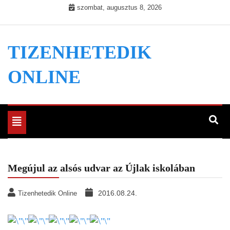
Skip
szombat, augusztus 8, 2026
to
content
TIZENHETEDIK
ONLINE
Toggle
navigation
Megújul az alsós udvar az Újlak iskolában
2016.08.24.
Tizenhetedik Online