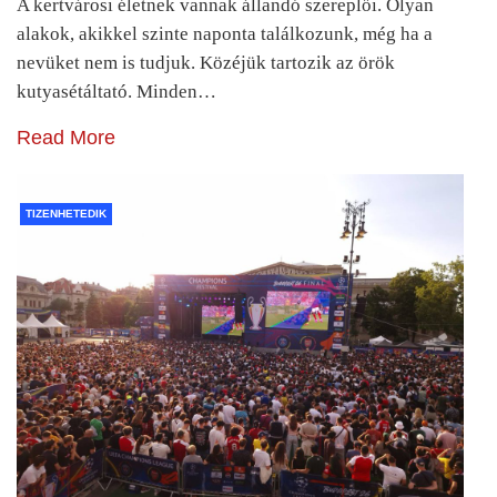
A kertvárosi életnek vannak állandó szereplői. Olyan
alakok, akikkel szinte naponta találkozunk, még ha a
nevüket nem is tudjuk. Közéjük tartozik az örök
kutyasétáltató. Minden…
Read More
TIZENHETEDIK