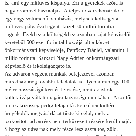
is, ami egy műfüves kispálya. Ezt a gyerekek azóta is
nagy örömmel használják. A teljes udvarrekonstrukció
egy nagy volumenű beruházás, melynek költségei a
műfüves pályáéval együtt közel 30 millió forintra
rúgnak. Ezekhez a költségekhez azonban saját képviselői
keretéből 500 ezer forinttal hozzájárult a körzet
önkormányzati képviselője, Petrőczy Dániel, valamint 1
millió forinttal Sarkadi Nagy Adrien önkormányzati
képviselő és iskolaigazgató is.
Az udvaron végzett munkák befejeztével azonban
maradnak még további feladatok is. Ilyen a mintegy 100
méter hosszúságú kerítés lefestése, amit az iskola
kollektívája vállalt magára közösségi munkában. A szülői
munkaközösség pedig felajánlás keretében kültéri
árnyékolók megvásárlását tűzte ki célul, mely a
parkosított udvarrész nem térkövezett részére kerül majd.
S hogy az udvarnak mely része lesz aszfaltos, zöld,