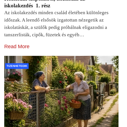
iskolakezdés 1. rész
Az iskolakezdés minden család életében különleges
időszak. A leendő elsősök izgatottan nézegetik az
iskolatáskát, a szülők pedig próbálnak eligazodni a
tanszerlisták, cipők, füzetek és egyéb…
Read More
TIZENHETEDIK