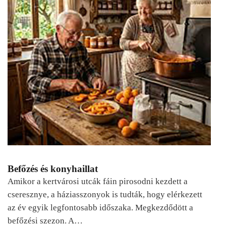
Befőzés és konyhaillat
Amikor a kertvárosi utcák fáin pirosodni kezdett a
cseresznye, a háziasszonyok is tudták, hogy elérkezett
az év egyik legfontosabb időszaka. Megkezdődött a
befőzési szezon. A…