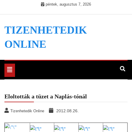
Skip
péntek, augusztus 7, 2026
to
content
TIZENHETEDIK
ONLINE
Toggle
navigation
Eloltották a tüzet a Naplás-tónál
2012.08.26.
Tizenhetedik Online