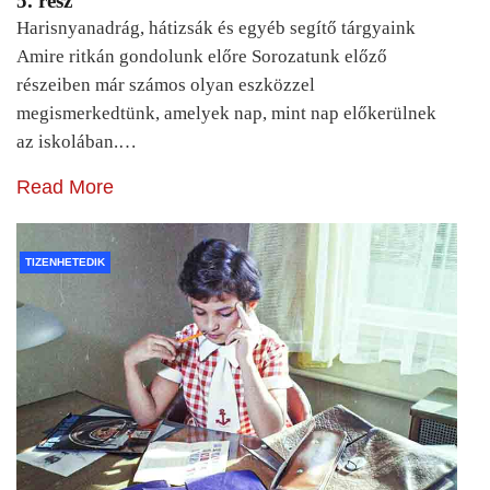
5. rész
Harisnyanadrág, hátizsák és egyéb segítő tárgyaink
Amire ritkán gondolunk előre Sorozatunk előző
részeiben már számos olyan eszközzel
megismerkedtünk, amelyek nap, mint nap előkerülnek
az iskolában.…
Read More
TIZENHETEDIK