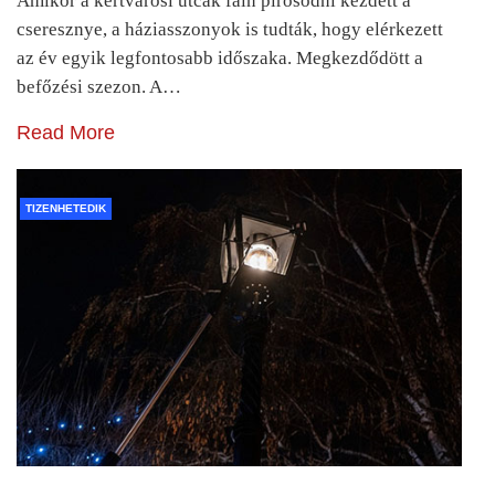
Amikor a kertvárosi utcák fáin pirosodni kezdett a
cseresznye, a háziasszonyok is tudták, hogy elérkezett
az év egyik legfontosabb időszaka. Megkezdődött a
befőzési szezon. A…
Read More
TIZENHETEDIK