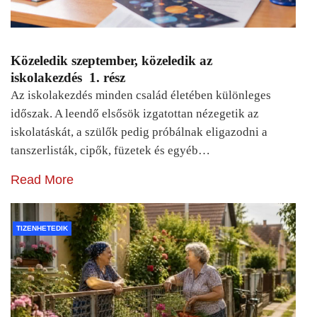
Közeledik szeptember, közeledik az
iskolakezdés 1. rész
Az iskolakezdés minden család életében különleges
időszak. A leendő elsősök izgatottan nézegetik az
iskolatáskát, a szülők pedig próbálnak eligazodni a
tanszerlisták, cipők, füzetek és egyéb…
Read More
TIZENHETEDIK