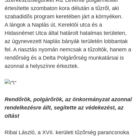
Szerkesztőségünket Riz Levente polgármester
értesítette szombaton kora délután a tűzről, aki
szabadidős program keretében járt a környéken.
A lángok a Naplás út, Kerektói utca és a
Hidasnémet Utca által határolt hatalmas területen,
az úgynevezett Naplás bányák területén lobbantak
fel. A riasztás nyomán nemcsak a tűzoltók, hanem a
rendőrség és a Delta Polgárőrség munkatársai is
azonnal a helyszínre érkeztek.
Rendőrök, polgárőrök, az önkormányzat azonnal
rendelkezésre állt, segítette az védekezést, az
oltást
Ribai László, a XVII. kerületi tűzőrség parancsnoka