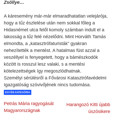
Zsöllye…
A káresemény már-már elmaradhatatlan velejárója,
hogy a tűz észlelése után nem sokkal főleg a
Hidasnémet utca felől komoly számban indult el a
lakosság a tűz felé nézelődni. Mint Horváth Tamás
elmondta, a „katasztrófaturisták” gyakran
nehezítették a mentést. A hatalmas füst azzal a
veszéllyel is fenyegetett, hogy a bámészkodók
között is rosszul lesz valaki, s a mentési
kötelezettségek így megoszlódhatnak.
Személyi sérülésről a Fővárosi Katasztrófavédelmi
Igazgatóság szóvivőjének nincs tudomása.
EGYÉB KATEGÓRIA
Petrás Mária ragyogását
Harangozó Kitti újabb
Magyarországnak
úszósikere