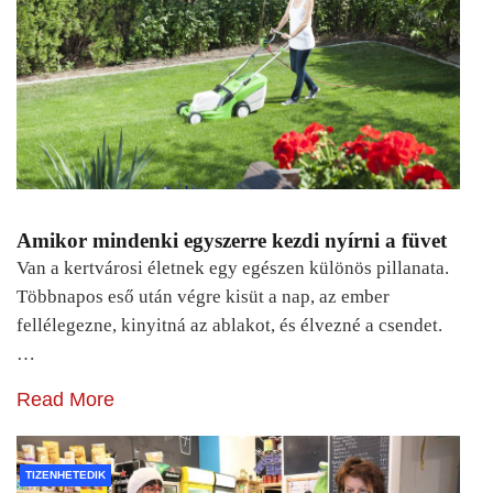
Amikor mindenki egyszerre kezdi nyírni a füvet
Van a kertvárosi életnek egy egészen különös pillanata.
Többnapos eső után végre kisüt a nap, az ember
fellélegezne, kinyitná az ablakot, és élvezné a csendet.
…
Read More
TIZENHETEDIK