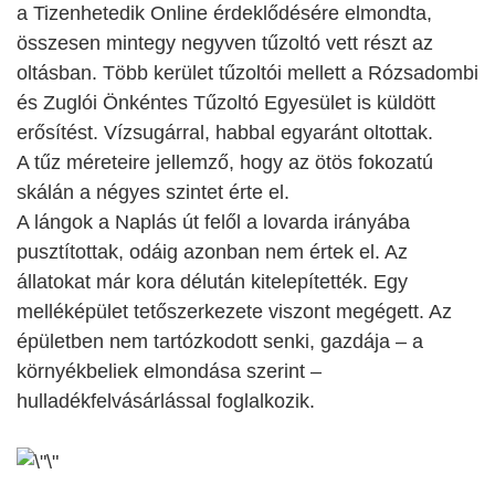
a Tizenhetedik Online érdeklődésére elmondta,
összesen mintegy negyven tűzoltó vett részt az
oltásban. Több kerület tűzoltói mellett a Rózsadombi
és Zuglói Önkéntes Tűzoltó Egyesület is küldött
erősítést. Vízsugárral, habbal egyaránt oltottak.
A tűz méreteire jellemző, hogy az ötös fokozatú
skálán a négyes szintet érte el.
A lángok a Naplás út felől a lovarda irányába
pusztítottak, odáig azonban nem értek el. Az
állatokat már kora délután kitelepítették. Egy
melléképület tetőszerkezete viszont megégett. Az
épületben nem tartózkodott senki, gazdája – a
környékbeliek elmondása szerint –
hulladékfelvásárlással foglalkozik.