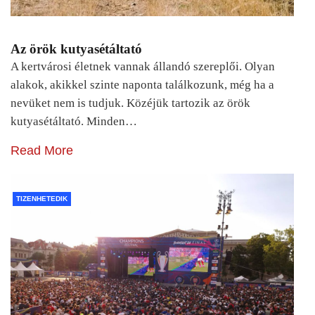
Az örök kutyasétáltató
A kertvárosi életnek vannak állandó szereplői. Olyan
alakok, akikkel szinte naponta találkozunk, még ha a
nevüket nem is tudjuk. Közéjük tartozik az örök
kutyasétáltató. Minden…
Read More
TIZENHETEDIK