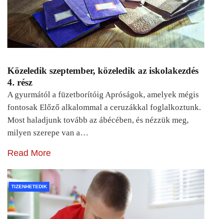
Közeledik szeptember, közeledik az iskolakezdés
4. rész
A gyurmától a füzetborítóig Apróságok, amelyek mégis
fontosak Előző alkalommal a ceruzákkal foglalkoztunk.
Most haladjunk tovább az ábécében, és nézzük meg,
milyen szerepe van a…
Read More
TIZENHETEDIK