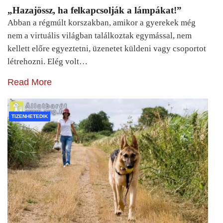
„Hazajössz, ha felkapcsolják a lámpákat!”
Abban a régmúlt korszakban, amikor a gyerekek még
nem a virtuális világban találkoztak egymással, nem
kellett előre egyeztetni, üzenetet küldeni vagy csoportot
létrehozni. Elég volt…
Read More
TIZENHETEDIK