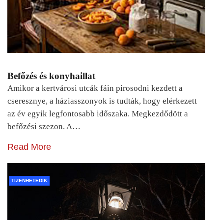
Befőzés és konyhaillat
Amikor a kertvárosi utcák fáin pirosodni kezdett a
cseresznye, a háziasszonyok is tudták, hogy elérkezett
az év egyik legfontosabb időszaka. Megkezdődött a
befőzési szezon. A…
Read More
TIZENHETEDIK