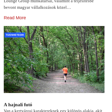
Lounge Group munkatársai, valamint a teljesítésbe
bevont magyar vállalkozások közel…
Read More
TIZENHETEDIK
A hajnali futó
Van a kertvárosi karaktereknek egy különös alakja, akit