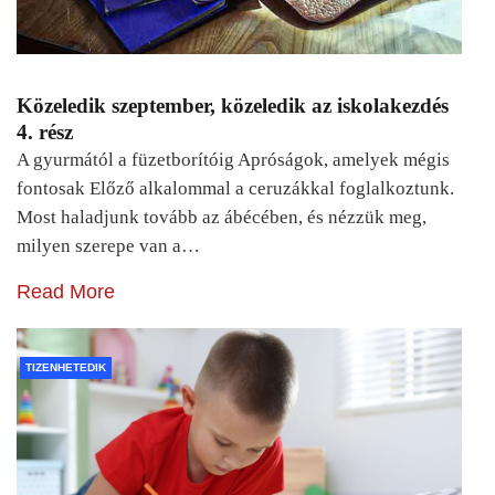
Közeledik szeptember, közeledik az iskolakezdés
4. rész
A gyurmától a füzetborítóig Apróságok, amelyek mégis
fontosak Előző alkalommal a ceruzákkal foglalkoztunk.
Most haladjunk tovább az ábécében, és nézzük meg,
milyen szerepe van a…
Read More
TIZENHETEDIK