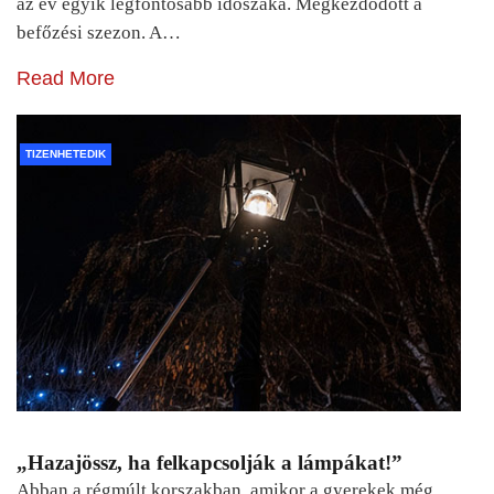
az év egyik legfontosabb időszaka. Megkezdődött a
befőzési szezon. A…
Read More
TIZENHETEDIK
„Hazajössz, ha felkapcsolják a lámpákat!”
Abban a régmúlt korszakban, amikor a gyerekek még