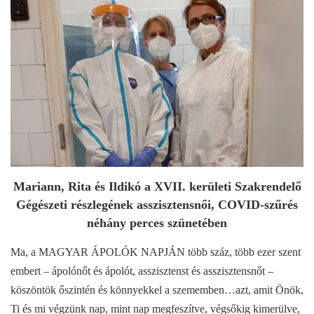
Mariann, Rita és Ildikó a XVII. kerületi Szakrendelő
Gégészeti részlegének asszisztensnői, COVID-szűrés
néhány perces szünetében
Ma, a MAGYAR ÁPOLÓK NAPJÁN több száz, több ezer szent
embert – ápolónőt és ápolót, asszisztenst és asszisztensnőt –
köszöntök őszintén és könnyekkel a szememben…azt, amit Önök,
Ti és mi végzünk nap, mint nap megfeszítve, végsőkig kimerülve,