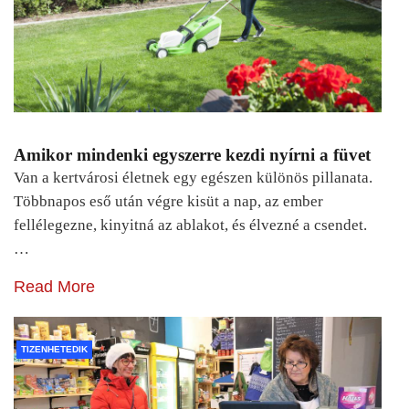
Amikor mindenki egyszerre kezdi nyírni a füvet
Van a kertvárosi életnek egy egészen különös pillanata.
Többnapos eső után végre kisüt a nap, az ember
fellélegezne, kinyitná az ablakot, és élvezné a csendet.
…
Read More
TIZENHETEDIK