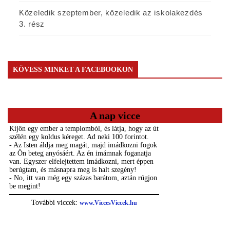
Közeledik szeptember, közeledik az iskolakezdés
3. rész
KÖVESS MINKET A FACEBOOKON
A nap vicce