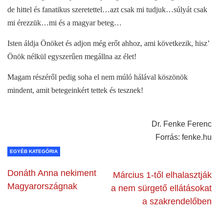
de hittel és fanatikus szeretettel…azt csak mi tudjuk…súlyát csak
mi érezzük…mi és a magyar beteg…
Isten áldja Önöket és adjon még erőt ahhoz, ami következik, hisz’
Önök nélkül egyszerűen megállna az élet!
Magam részéről pedig soha el nem múló hálával köszönök
mindent, amit betegeinkért tettek és tesznek!
Dr. Fenke Ferenc
Forrás: fenke.hu
EGYÉB KATEGÓRIA
Donáth Anna nekiment
Március 1-től elhalasztják
Magyarországnak
a nem sürgető ellátásokat
a szakrendelőben