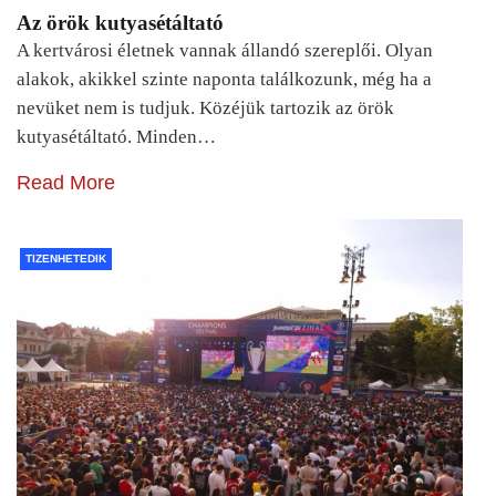
Az örök kutyasétáltató
A kertvárosi életnek vannak állandó szereplői. Olyan
alakok, akikkel szinte naponta találkozunk, még ha a
nevüket nem is tudjuk. Közéjük tartozik az örök
kutyasétáltató. Minden…
Read More
TIZENHETEDIK