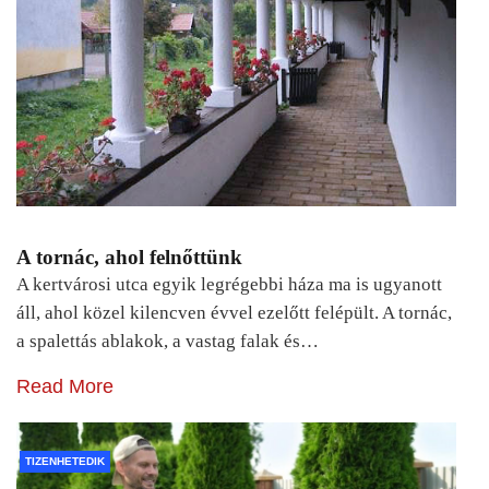
A tornác, ahol felnőttünk
A kertvárosi utca egyik legrégebbi háza ma is ugyanott
áll, ahol közel kilencven évvel ezelőtt felépült. A tornác,
a spalettás ablakok, a vastag falak és…
Read More
TIZENHETEDIK