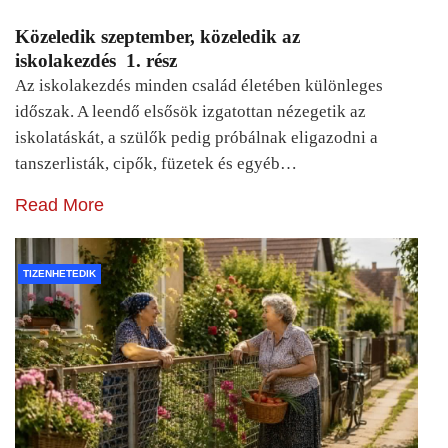
Közeledik szeptember, közeledik az
iskolakezdés 1. rész
Az iskolakezdés minden család életében különleges
időszak. A leendő elsősök izgatottan nézegetik az
iskolatáskát, a szülők pedig próbálnak eligazodni a
tanszerlisták, cipők, füzetek és egyéb…
Read More
TIZENHETEDIK