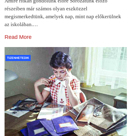
Amire ritkán gondolunk előre Sorozatunk előző
részeiben már számos olyan eszközzel
megismerkedtünk, amelyek nap, mint nap előkerülnek
az iskolában.…
Read More
TIZENHETEDIK