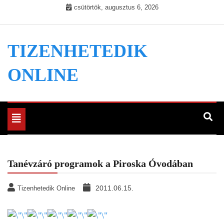
Skip
csütörtök, augusztus 6, 2026
to
content
TIZENHETEDIK
ONLINE
Toggle
navigation
Tanévzáró programok a Piroska Óvodában
2011.06.15.
Tizenhetedik Online