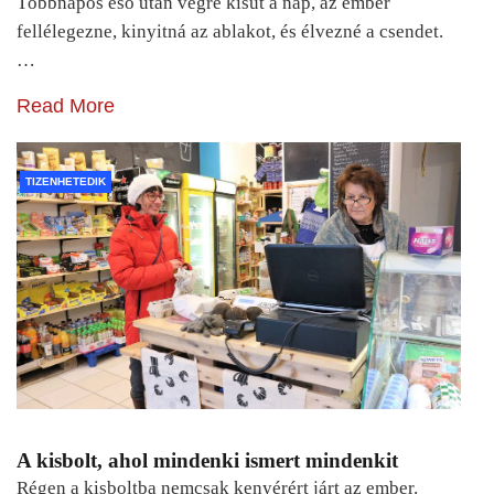
Többnapos eső után végre kisüt a nap, az ember
fellélegezne, kinyitná az ablakot, és élvezné a csendet.
…
Read More
TIZENHETEDIK
A kisbolt, ahol mindenki ismert mindenkit
Régen a kisboltba nemcsak kenyérért járt az ember.