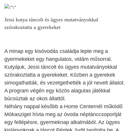
Jessi kutya táncolt és ügyes mutatványokkal
szórakoztatta a gyerekeket
A minap egy kisóvodás családja lepte meg a
gyermekeket egy hangulatos, vidám műsorral.
Kutyájuk, Jessi táncolt és ügyes mutatványokkal
szórakoztatta a gyerekeket. Közben a gyerekek
simogathatták, és vezetgethették a jól nevelt állatot.
A program végén egy közös alagutas játékkal
búcsúztak az okos állattól.
Néhány nappal később a Home Centernél működő
Mókasziget hívta meg az óvoda néptánccsoportját
egy fellépésre, gyermeknap alkalmából. Az ügyes
kislányoknak a táncot Péntek Judit tanította be. A