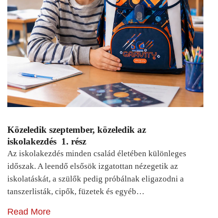
Közeledik szeptember, közeledik az
iskolakezdés 1. rész
Az iskolakezdés minden család életében különleges
időszak. A leendő elsősök izgatottan nézegetik az
iskolatáskát, a szülők pedig próbálnak eligazodni a
tanszerlisták, cipők, füzetek és egyéb…
Read More