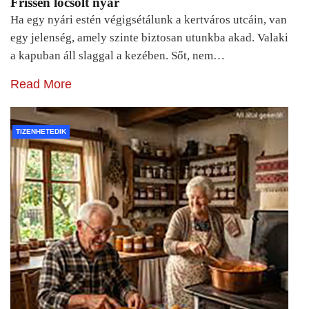
Frissen locsolt nyár
Ha egy nyári estén végigsétálunk a kertváros utcáin, van
egy jelenség, amely szinte biztosan utunkba akad. Valaki
a kapuban áll slaggal a kezében. Sőt, nem…
Read More
TIZENHETEDIK