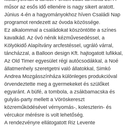
műsor az esős idő ellenére is nagy sikert aratott.
Június 4-én a hagyományokhoz híven Családi Nap
programot rendezett az óvoda közössége.
Ez alkalommal a családokat köszöntötte a színes
kavalkád. Az óvó nénik kézművesedéssel, a
Kölyökidő Alapítvány arcfestéssel, ugráló várral,
táncházzal, a Balloon design Kft. hajtogatott lufikkal,
Az Old Timer egyesület régi autócsodákkal, a Noé
állatmenhely szeretgetni való állatokkal, Simkó
Andrea Mozgásszínháza különleges produkcióval
örvendeztette meg a gyermekeket és szülőket
egyaránt. A büfé, a tombola, a zsákbamacska és
gulyás-party mellett a Vöröskereszt
közreműködésével vérnyomás-, koleszterin- és
vércukor mérésre is volt lehetőség.
A rendezvényre ellátogatott Riz Levente