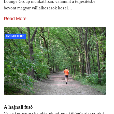
Lounge Group munkatársai, valamint a teljesítésbe
bevont magyar vállalkozások közel…
Read More
TIZENHETEDIK
A hajnali futó
Van a kertvárosi karaktereknek egy különös alakja, akit