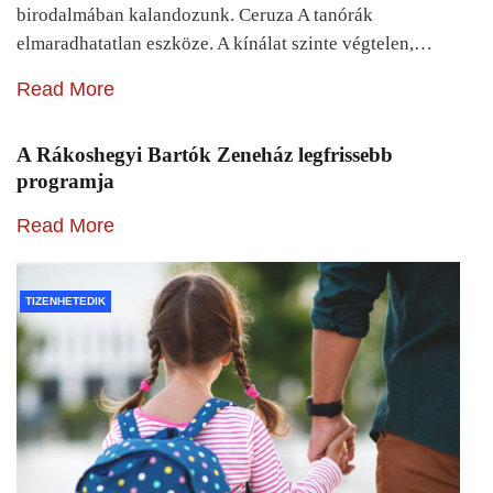
birodalmában kalandozunk. Ceruza A tanórák
elmaradhatatlan eszköze. A kínálat szinte végtelen,…
Read More
A Rákoshegyi Bartók Zeneház legfrissebb
programja
Read More
TIZENHETEDIK