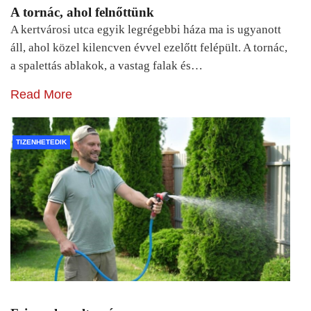
A tornác, ahol felnőttünk
A kertvárosi utca egyik legrégebbi háza ma is ugyanott
áll, ahol közel kilencven évvel ezelőtt felépült. A tornác,
a spalettás ablakok, a vastag falak és…
Read More
TIZENHETEDIK