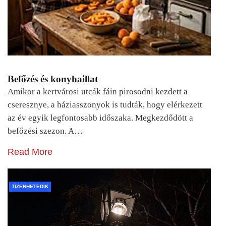
Befőzés és konyhaillat
Amikor a kertvárosi utcák fáin pirosodni kezdett a
cseresznye, a háziasszonyok is tudták, hogy elérkezett
az év egyik legfontosabb időszaka. Megkezdődött a
befőzési szezon. A…
Read More
TIZENHETEDIK