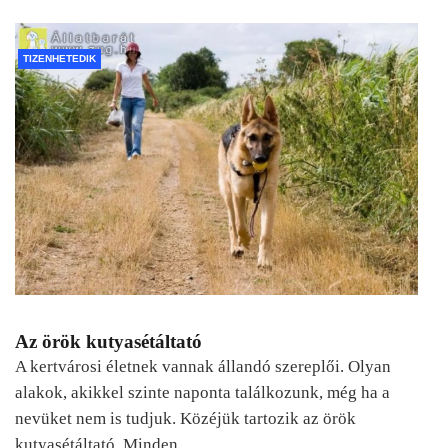
TIZENHETEDIK
Az örök kutyasétáltató
A kertvárosi életnek vannak állandó szereplői. Olyan
alakok, akikkel szinte naponta találkozunk, még ha a
nevüket nem is tudjuk. Közéjük tartozik az örök
kutyasétáltató. Minden…