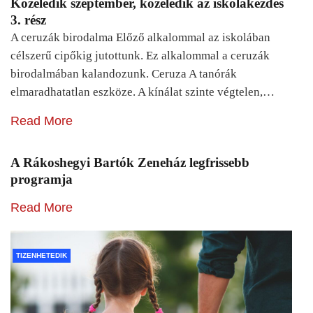
Közeledik szeptember, közeledik az iskolakezdés
3. rész
A ceruzák birodalma Előző alkalommal az iskolában
célszerű cipőkig jutottunk. Ez alkalommal a ceruzák
birodalmában kalandozunk. Ceruza A tanórák
elmaradhatatlan eszköze. A kínálat szinte végtelen,…
Read More
A Rákoshegyi Bartók Zeneház legfrissebb
programja
Read More
TIZENHETEDIK