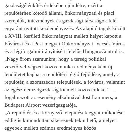
gazdaságélénkítés érdekében jön létre, ezért a
repülőtérhez kötődő állami, önkormányzati és piaci
szereplők, intézmények és gazdasági társaságok felé
egyaránt nyitott kezdeményezés. Az alapító tagok között
a XVIII. kerületi önkormányzat mellett helyet kapott a
Fővárosi és a Pest megyei Önkormányzat, Vecsés Város
és a légiforgalmi irányításért felelős HungaroControl is.
„Nagy öröm számunkra, hogy a térség politikai
vezetőivel végzett közös munka eredményeként új
lendületet kaphat a repülőtéri régió fejlődése, amely a
repülőtér, a szomszédos települések, a főváros, valamint
az egész nemzetgazdaság kiemelt közös érdeke.” –
fogalmazott az esemény alkalmával Jost Lammers, a
Budapest Airport vezérigazgatója.
„A repülőtér és a környező települések együttműködése
eddig is kimondottan sikeresnek tekinthető, amelyet
egyebek mellett számos eredményes közös