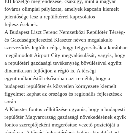
EB közelgő megrendezése, csakúgy, mint a magyar
főváros olimpiai pályázata, amelyek kapcsán kiemelt
jelentősége lesz a repülőtérrel kapcsolatos
fejlesztéseknek.
A Budapest Liszt Ferenc Nemzetközi Repülőtér Térség-
és Gazdaságfejlesztési Klaszter néven megalakuló
szerveződés legfőbb célja, hogy felgyorsítsák a korábban
megálmodott Airport City megvalósulását, vagyis, hogy
a repülőtéri gazdasági tevékenység bővülésével együtt
dinamikusan fejlődjön a régió is. A térségi
együttműködéstől elsősorban azt remélik, hogy a
budapesti repülőtér és közvetlen környezete kiemelt
figyelmet kaphat az országos és regionális fejlesztések
során.
A Klaszter fontos célkitűzése ugyanis, hogy a budapesti
repülőtér Magyarország gazdasági növekedésének egyik
fontos szereplőjeként megerősítse vezető pozícióját a
régióban. A térség fejlesztésének külön aktualitást ad,