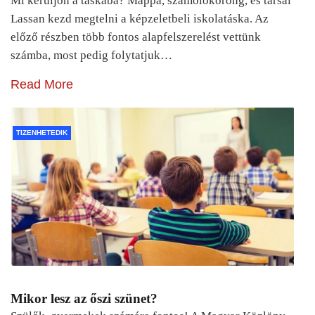
Mi kerüljön a táskába? Mappa, számolókorong, és társai
Lassan kezd megtelni a képzeletbeli iskolatáska. Az
előző részben több fontos alapfelszerelést vettünk
számba, most pedig folytatjuk…
Read More
TIZENHETEDIK
Mikor lesz az őszi szünet?