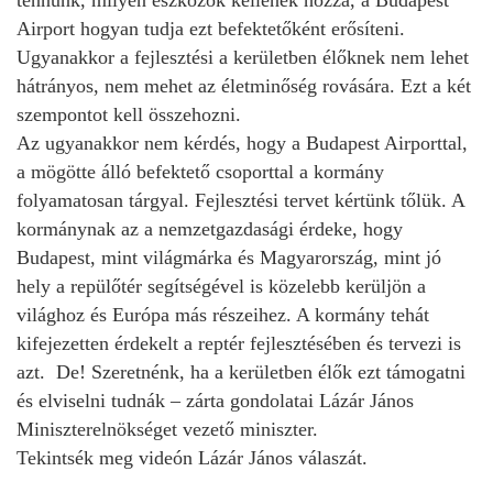
Airport hogyan tudja ezt befektetőként erősíteni.
Ugyanakkor a fejlesztési a kerületben élőknek nem lehet
hátrányos, nem mehet az életminőség rovására. Ezt a két
szempontot kell összehozni.
Az ugyanakkor nem kérdés, hogy a Budapest Airporttal,
a mögötte álló befektető csoporttal a kormány
folyamatosan tárgyal. Fejlesztési tervet kértünk tőlük. A
kormánynak az a nemzetgazdasági érdeke, hogy
Budapest, mint világmárka és Magyarország, mint jó
hely a repülőtér segítségével is közelebb kerüljön a
világhoz és Európa más részeihez. A kormány tehát
kifejezetten érdekelt a reptér fejlesztésében és tervezi is
azt. De! Szeretnénk, ha a kerületben élők ezt támogatni
és elviselni tudnák – zárta gondolatai Lázár János
Miniszterelnökséget vezető miniszter.
Tekintsék meg videón Lázár János válaszát.