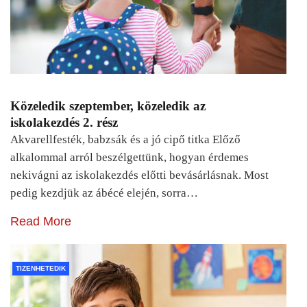
Közeledik szeptember, közeledik az
iskolakezdés 2. rész
Akvarellfesték, babzsák és a jó cipő titka Előző
alkalommal arról beszélgettünk, hogyan érdemes
nekivágni az iskolakezdés előtti bevásárlásnak. Most
pedig kezdjük az ábécé elején, sorra…
Read More
TIZENHETEDIK