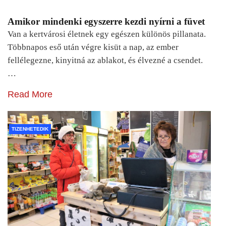
Amikor mindenki egyszerre kezdi nyírni a füvet
Van a kertvárosi életnek egy egészen különös pillanata.
Többnapos eső után végre kisüt a nap, az ember
fellélegezne, kinyitná az ablakot, és élvezné a csendet.
…
Read More
TIZENHETEDIK