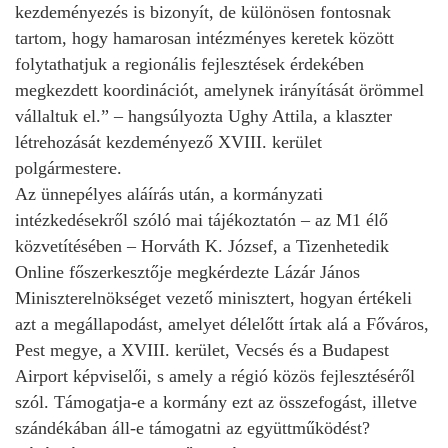
kezdeményezés is bizonyít, de különösen fontosnak
tartom, hogy hamarosan intézményes keretek között
folytathatjuk a regionális fejlesztések érdekében
megkezdett koordinációt, amelynek irányítását örömmel
vállaltuk el.” – hangsúlyozta Ughy Attila, a klaszter
létrehozását kezdeményező XVIII. kerület
polgármestere.
Az ünnepélyes aláírás után, a kormányzati
intézkedésekről szóló mai tájékoztatón – az M1 élő
közvetítésében – Horváth K. József, a Tizenhetedik
Online főszerkesztője megkérdezte Lázár János
Miniszterelnökséget vezető minisztert, hogyan értékeli
azt a megállapodást, amelyet délelőtt írtak alá a Főváros,
Pest megye, a XVIII. kerület, Vecsés és a Budapest
Airport képviselői, s amely a régió közös fejlesztéséről
szól. Támogatja-e a kormány ezt az összefogást, illetve
szándékában áll-e támogatni az együttműködést?