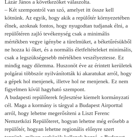
Lázár János a következőket válaszolta.
– Két szempontról van szó, amelyet itt össze kell
kötnünk. Az egyik, hogy akik a repülőtér környezetében
élnek, azoknak fontos, hogy nyugodtan tudjanak élni, a
repülőtéren zajló tevékenység csak a minimális
mértékben vegye igénybe a türelmüket, a béketűrésükből
ne hozza ki őket, és a normális életfeltételeket minimális,
csak a legszükségesebb mértékben veszélyeztesse. Ez
mindig nagy dilemma. Huszonöt éve az érintett kerületek
polgárai többször nyilvánították ki akaratukat arról, hogy
a gépek hol menjenek, illetve hol ne menjenek. Ez nem
figyelmen kívül hagyható szempont.
A budapesti repülőterek fejlesztése kiemelt kormányzati
cél. Maga a kormány is tárgyal a Budapest Airporttal
arról, hogy lehetne megerősíteni a Liszt Ferenc
Nemzetközi Repülőteret, hogyan lehetne még erősebb a
repülőtér, hogyan lehetne regionális előnyre szert
tennünk, milyen eszközök kellenek hozzá, a Budapest