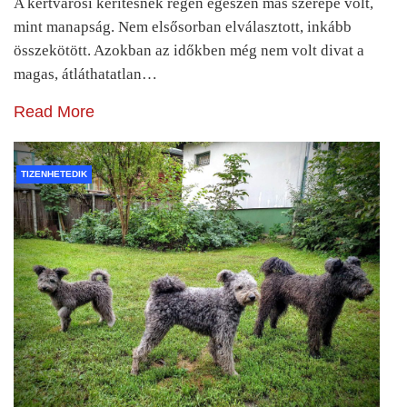
A kertvárosi kerítésnek régen egészen más szerepe volt,
mint manapság. Nem elsősorban elválasztott, inkább
összekötött. Azokban az időkben még nem volt divat a
magas, átláthatatlan…
Read More
TIZENHETEDIK