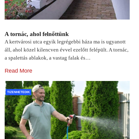
A tornác, ahol felnőttünk
A kertvárosi utca egyik legrégebbi háza ma is ugyanott
áll, ahol közel kilencven évvel ezelőtt felépült. A tornác,
a spalettás ablakok, a vastag falak és…
Read More
TIZENHETEDIK