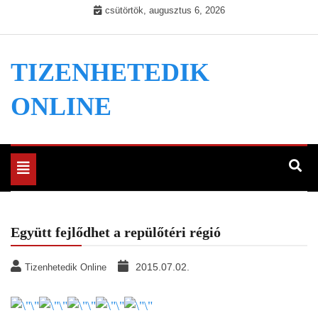
Skip
csütörtök, augusztus 6, 2026
to
content
TIZENHETEDIK
ONLINE
Toggle
navigation
Együtt fejlődhet a repülőtéri régió
2015.07.02.
Tizenhetedik Online