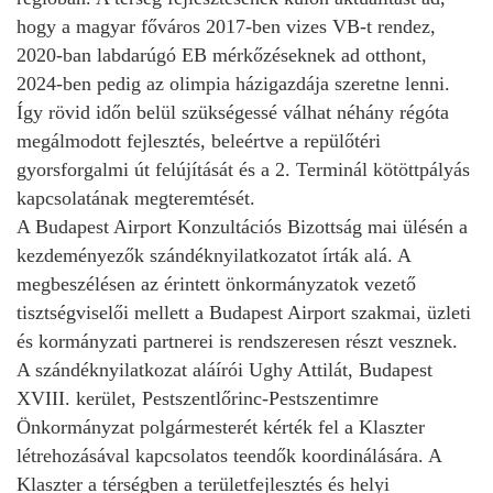
hogy a magyar főváros 2017-ben vizes VB-t rendez,
2020-ban labdarúgó EB mérkőzéseknek ad otthont,
2024-ben pedig az olimpia házigazdája szeretne lenni.
Így rövid időn belül szükségessé válhat néhány régóta
megálmodott fejlesztés, beleértve a repülőtéri
gyorsforgalmi út felújítását és a 2. Terminál kötöttpályás
kapcsolatának megteremtését.
A Budapest Airport Konzultációs Bizottság mai ülésén a
kezdeményezők szándéknyilatkozatot írták alá. A
megbeszélésen az érintett önkormányzatok vezető
tisztségviselői mellett a Budapest Airport szakmai, üzleti
és kormányzati partnerei is rendszeresen részt vesznek.
A szándéknyilatkozat aláírói Ughy Attilát, Budapest
XVIII. kerület, Pestszentlőrinc-Pestszentimre
Önkormányzat polgármesterét kérték fel a Klaszter
létrehozásával kapcsolatos teendők koordinálására. A
Klaszter a térségben a területfejlesztés és helyi