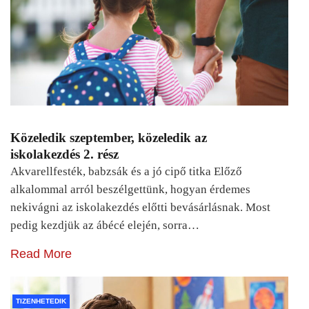
Közeledik szeptember, közeledik az
iskolakezdés 2. rész
Akvarellfesték, babzsák és a jó cipő titka Előző
alkalommal arról beszélgettünk, hogyan érdemes
nekivágni az iskolakezdés előtti bevásárlásnak. Most
pedig kezdjük az ábécé elején, sorra…
Read More
TIZENHETEDIK