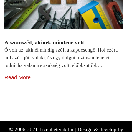
A szomszéd, akinek mindene volt
Ő volt az, akinél mindig szólt a kapucsengő. Hol ezért,
hol azért jött valaki, és egy dolgot biztosan lehetett
tudni, ha valamire szükség volt, előbb-utóbb…
Read More
© 2006-2021 Tizenhetedik.hu |
Design & develop by