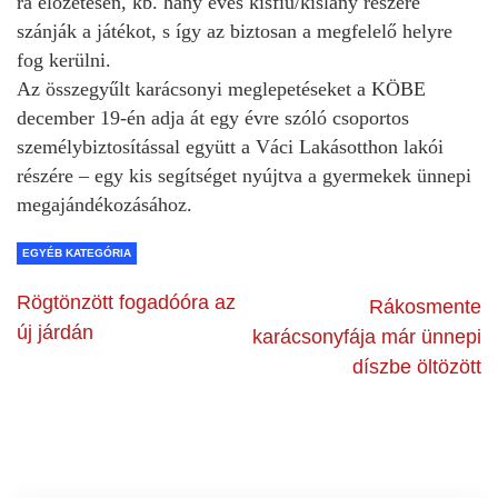
rá előzetesen, kb. hány éves kisfiú/kislány részére
szánják a játékot, s így az biztosan a megfelelő helyre
fog kerülni.
Az összegyűlt karácsonyi meglepetéseket a KÖBE
december 19-én adja át egy évre szóló csoportos
személybiztosítással együtt a Váci Lakásotthon lakói
részére – egy kis segítséget nyújtva a gyermekek ünnepi
megajándékozásához.
EGYÉB KATEGÓRIA
Rögtönzött fogadóóra az
Rákosmente
új járdán
karácsonyfája már ünnepi
díszbe öltözött