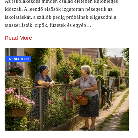
Az iskolakezdés minden család életében különleges
időszak. A leendő elsősök izgatottan nézegetik az
iskolatáskát, a szülők pedig próbálnak eligazodni a
tanszerlisták, cipők, füzetek és egyéb…
Read More
TIZENHETEDIK