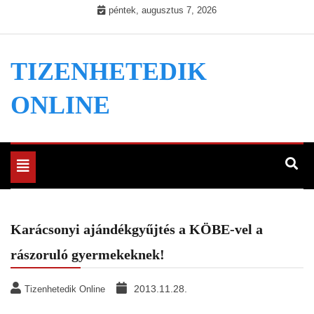
Skip
péntek, augusztus 7, 2026
to
content
TIZENHETEDIK
ONLINE
Toggle
navigation
Karácsonyi ajándékgyűjtés a KÖBE-vel a
rászoruló gyermekeknek!
2013.11.28.
Tizenhetedik Online