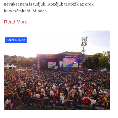
nevüket nem is tudjuk. Közéjük tartozik az örök
kutyasétáltató. Minden…
Read More
TIZENHETEDIK