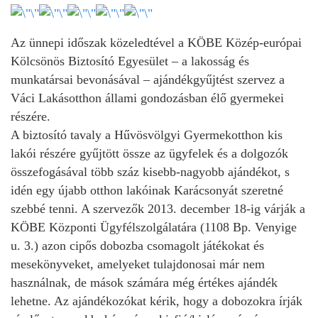
Az ünnepi időszak közeledtével a KÖBE Közép-európai
Kölcsönös Biztosító Egyesület – a lakosság és
munkatársai bevonásával – ajándékgyűjtést szervez a
Váci Lakásotthon állami gondozásban élő gyermekei
részére.
A biztosító tavaly a Hűvösvölgyi Gyermekotthon kis
lakói részére gyűjtött össze az ügyfelek és a dolgozók
összefogásával több száz kisebb-nagyobb ajándékot, s
idén egy újabb otthon lakóinak Karácsonyát szeretné
szebbé tenni. A szervezők 2013. december 18-ig várják a
KÖBE Központi Ügyfélszolgálatára (1108 Bp. Venyige
u. 3.) azon cipős dobozba csomagolt játékokat és
mesekönyveket, amelyeket tulajdonosai már nem
használnak, de mások számára még értékes ajándék
lehetne. Az ajándékozókat kérik, hogy a dobozokra írják