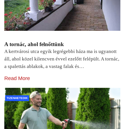
A tornác, ahol felnőttünk
A kertvárosi utca egyik legrégebbi háza ma is ugyanott
áll, ahol közel kilencven évvel ezelőtt felépült. A tornác,
a spalettás ablakok, a vastag falak és…
Read More
TIZENHETEDIK