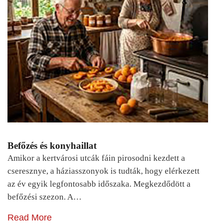
Befőzés és konyhaillat
Amikor a kertvárosi utcák fáin pirosodni kezdett a
cseresznye, a háziasszonyok is tudták, hogy elérkezett
az év egyik legfontosabb időszaka. Megkezdődött a
befőzési szezon. A…
Read More