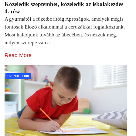
Közeledik szeptember, közeledik az iskolakezdés
4. rész
A gyurmától a füzetborítóig Apróságok, amelyek mégis
fontosak Előző alkalommal a ceruzákkal foglalkoztunk.
Most haladjunk tovább az ábécében, és nézzük meg,
milyen szerepe van a…
Read More
TIZENHETEDIK