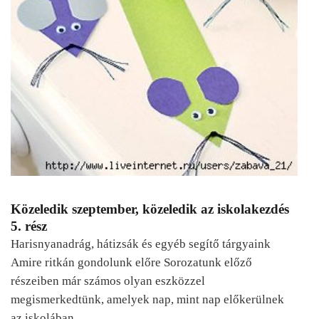
Közeledik szeptember, közeledik az iskolakezdés
5. rész
Harisnyanadrág, hátizsák és egyéb segítő tárgyaink
Amire ritkán gondolunk előre Sorozatunk előző
részeiben már számos olyan eszközzel
megismerkedtünk, amelyek nap, mint nap előkerülnek
az iskolában.…