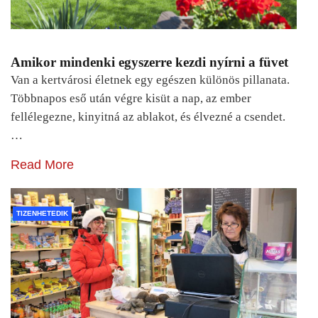
Amikor mindenki egyszerre kezdi nyírni a füvet
Van a kertvárosi életnek egy egészen különös pillanata.
Többnapos eső után végre kisüt a nap, az ember
fellélegezne, kinyitná az ablakot, és élvezné a csendet.
…
Read More
TIZENHETEDIK