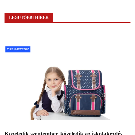
LEGUTÓBBI HÍREK
TIZENHETEDIK
Közeledik szeptember, közeledik az iskolakezdés