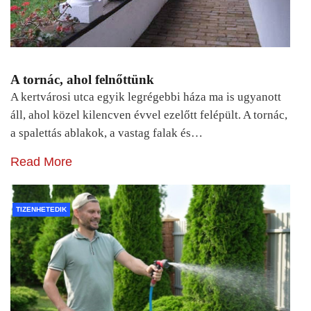
A tornác, ahol felnőttünk
A kertvárosi utca egyik legrégebbi háza ma is ugyanott
áll, ahol közel kilencven évvel ezelőtt felépült. A tornác,
a spalettás ablakok, a vastag falak és…
Read More
TIZENHETEDIK