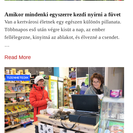
Amikor mindenki egyszerre kezdi nyírni a füvet
Van a kertvárosi életnek egy egészen különös pillanata.
Többnapos eső után végre kisüt a nap, az ember
fellélegezne, kinyitná az ablakot, és élvezné a csendet.
…
Read More
TIZENHETEDIK