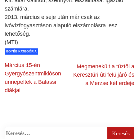
Kft. által kiállított, szennyvíz elszállítását igazoló
számlára.
2013. március elseje után már csak az
ivóvízfogyasztáson alapuló elszámolásra lesz
lehetőség.
(MTI)
EGYÉB KATEGÓRIA
Március 15-én
Megmenekült a tűztől a
Gyergyószentmiklóson
Keresztúri úti felüljáró és
ünnepeltek a Balassi
a Merzse két erdeje
diákjai