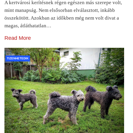
A kertvárosi kerítésnek régen egészen más szerepe volt,
mint manapság. Nem elsősorban elválasztott, inkább
összekötött. Azokban az időkben még nem volt divat a
magas, átláthatatlan…
Read More
TIZENHETEDIK