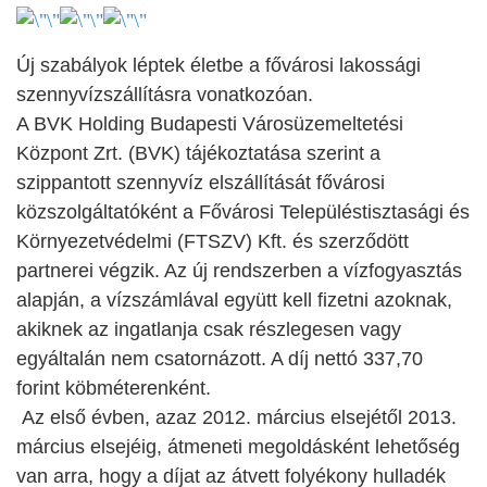
Új szabályok léptek életbe a fővárosi lakossági
szennyvízszállításra vonatkozóan.
A BVK Holding Budapesti Városüzemeltetési
Központ Zrt. (BVK) tájékoztatása szerint a
szippantott szennyvíz elszállítását fővárosi
közszolgáltatóként a Fővárosi Településtisztasági és
Környezetvédelmi (FTSZV) Kft. és szerződött
partnerei végzik. Az új rendszerben a vízfogyasztás
alapján, a vízszámlával együtt kell fizetni azoknak,
akiknek az ingatlanja csak részlegesen vagy
egyáltalán nem csatornázott. A díj nettó 337,70
forint köbméterenként.
Az első évben, azaz 2012. március elsejétől 2013.
március elsejéig, átmeneti megoldásként lehetőség
van arra, hogy a díjat az átvett folyékony hulladék