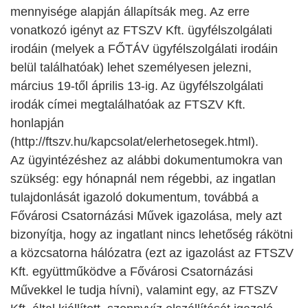
mennyisége alapján állapítsák meg. Az erre
vonatkozó igényt az FTSZV Kft. ügyfélszolgálati
irodáin (melyek a FŐTÁV ügyfélszolgálati irodáin
belül találhatóak) lehet személyesen jelezni,
március 19-től április 13-ig. Az ügyfélszolgálati
irodák címei megtalálhatóak az FTSZV Kft.
honlapján
(http://ftszv.hu/kapcsolat/elerhetosegek.html).
Az ügyintézéshez az alábbi dokumentumokra van
szükség: egy hónapnál nem régebbi, az ingatlan
tulajdonlását igazoló dokumentum, továbbá a
Fővárosi Csatornázási Művek igazolása, mely azt
bizonyítja, hogy az ingatlant nincs lehetőség rákötni
a közcsatorna hálózatra (ezt az igazolást az FTSZV
Kft. együttműködve a Fővárosi Csatornázási
Művekkel le tudja hívni), valamint egy, az FTSZV