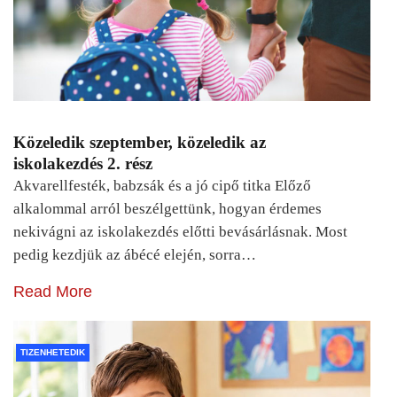
Közeledik szeptember, közeledik az
iskolakezdés 2. rész
Akvarellfesték, babzsák és a jó cipő titka Előző
alkalommal arról beszélgettünk, hogyan érdemes
nekivágni az iskolakezdés előtti bevásárlásnak. Most
pedig kezdjük az ábécé elején, sorra…
Read More
TIZENHETEDIK