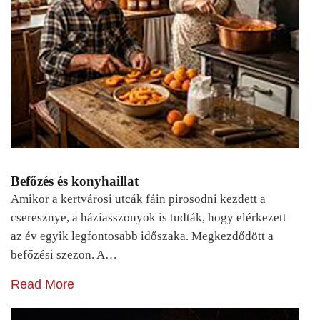
Befőzés és konyhaillat
Amikor a kertvárosi utcák fáin pirosodni kezdett a
cseresznye, a háziasszonyok is tudták, hogy elérkezett
az év egyik legfontosabb időszaka. Megkezdődött a
befőzési szezon. A…
Read More