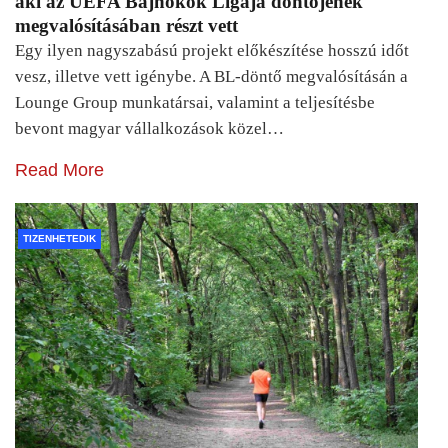
aki az UEFA Bajnokok Ligája döntőjének
megvalósításában részt vett
Egy ilyen nagyszabású projekt előkészítése hosszú időt
vesz, illetve vett igénybe. A BL-döntő megvalósításán a
Lounge Group munkatársai, valamint a teljesítésbe
bevont magyar vállalkozások közel…
Read More
TIZENHETEDIK