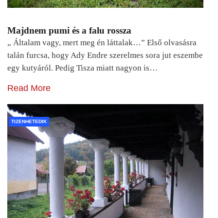
Majdnem pumi és a falu rossza
„ Általam vagy, mert meg én láttalak…” Első olvasásra
talán furcsa, hogy Ady Endre szerelmes sora jut eszembe
egy kutyáról. Pedig Tisza miatt nagyon is…
Read More
TIZENHETEDIK