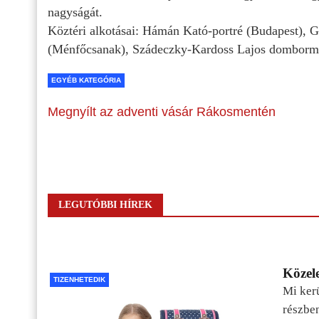
nagyságát.
Köztéri alkotásai: Hámán Kató-portré (Budapest), 
(Ménfőcsanak), Szádeczky-Kardoss Lajos dombor
EGYÉB KATEGÓRIA
Megnyílt az adventi vásár Rákosmentén
LEGUTÓBBI HÍREK
Közele
TIZENHETEDIK
Mi kerü
részbe