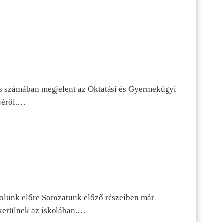
s számában megjelent az Oktatási és Gyermekügyi
jéről.…
dolunk előre Sorozatunk előző részeiben már
kerülnek az iskolában.…