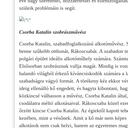
éve nagy szeretettel, hozzáértéssel és ellenszolgált
szüleik problémáin is segít.
Csorba Katalin szobrászművész
Csorba Katalin, szabadfoglalkozású alkotóművész. S
benne szűkebb otthonát, Rákoscsabát. A szabadon t
polgári épület ideális alkotóműhely számára. Számtala
Elsősorban szobrásznak vallja magát. Mindig is vonz
halandó világból érkező kíváncsiskodók számára a lá
szabadságra vágyó formát. A törékeny kéz ekkor vés
ideig ellenálló kő engedett, és hagyta kibontani, hagy
közkincsé válhasson a művész, Csorba Katalin által
csodálatra méltó alkotásaival. Rákoscsaba közel ezer 
őrzött kincse Csorba Katalin. Az égiektől kapott te
kezében, mint a vésőnek. Amit a kő már nem képes k
alkotások nem csak helyi, hanem az egyetemes magy