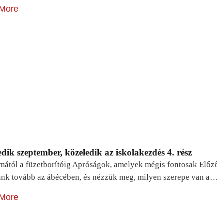
More
dik szeptember, közeledik az iskolakezdés 4. rész
mától a füzetborítóig Apróságok, amelyek mégis fontosak Előz
unk tovább az ábécében, és nézzük meg, milyen szerepe van a
More