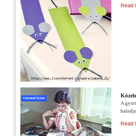
Read 
Közele
TIZENHETEDIK
A gyur
haladj
Read 