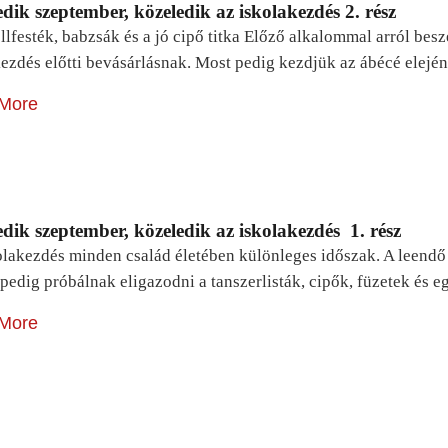
dik szeptember, közeledik az iskolakezdés 2. rész
lfesték, babzsák és a jó cipő titka Előző alkalommal arról be
ezdés előtti bevásárlásnak. Most pedig kezdjük az ábécé elejé
More
dik szeptember, közeledik az iskolakezdés 1. rész
lakezdés minden család életében különleges időszak. A leendő e
pedig próbálnak eligazodni a tanszerlisták, cipők, füzetek és
More