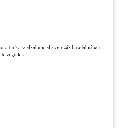
jutottunk. Ez alkalommal a ceruzák birodalmában
inte végtelen,…