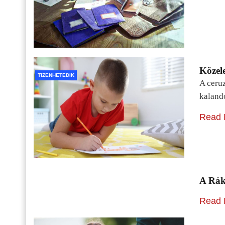
Közele
TIZENHETEDIK
A ceru
kaland
Read 
A Rák
Read 