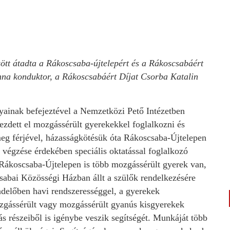
ött átadta a Rákoscsaba-újtelepért és a Rákoscsabáért
nna konduktor, a Rákoscsabáért Díjat Csorba Katalin
ainak befejeztével a Nemzetközi Pető Intézetben
ezdett el mozgássérült gyerekekkel foglalkozni és
meg férjével, házasságkötésük óta Rákoscsaba-Újtelepen
égzése érdekében speciális oktatással foglalkozó
 Rákoscsaba-Újtelepen is több mozgássérült gyerek van,
csabai Közösségi Házban állt a szülők rendelkezésére
ndelőben havi rendszerességgel, a gyerekek
mozgássérült vagy mozgássérült gyanús kisgyerekek
ás részeiből is igénybe veszik segítségét. Munkáját több