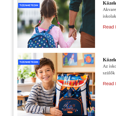
Közele
TIZENHETEDIK
Akvarel
iskolak
Read 
Közele
TIZENHETEDIK
Az isko
szülők 
Read 