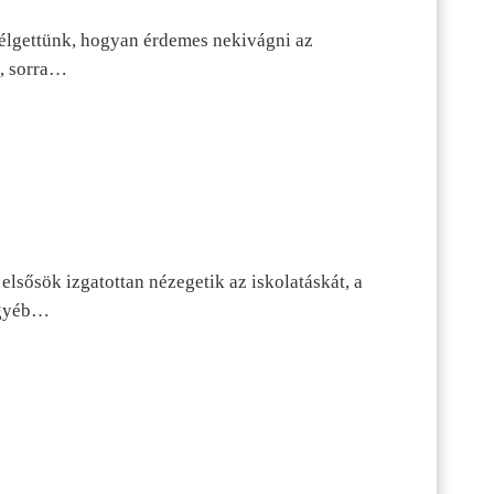
szélgettünk, hogyan érdemes nekivágni az
n, sorra…
lsősök izgatottan nézegetik az iskolatáskát, a
 egyéb…