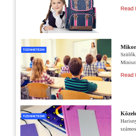
Read 
Mikor 
TIZENHETEDIK
Szülők
Minisz
Read 
Közele
TIZENHETEDIK
Harisn
számos