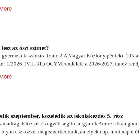
More
lesz az őszi szünet?
, gyermekek számára fontos! A Magyar Közlöny pénteki, 103-a
ter 1/2026. (VII. 31.) OGYM rendelete a 2026/2027. tanév rend
More
dik szeptember, közeledik az iskolakezdés 5. rész
yanadrág, hátizsák és egyéb segítő tárgyaink Amire ritkán gon
 olyan eszközzel megismerkedtünk, amelyek nap, mint nap elő