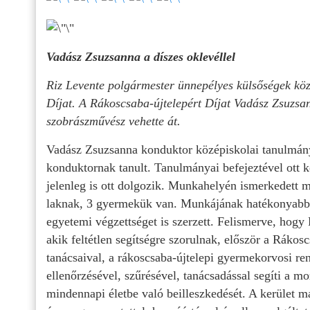
Vadász Zsuzsanna a díszes oklevéllel
Riz Levente polgármester ünnepélyes külsőségek köz
Díjat. A Rákoscsaba-újtelepért Díjat Vadász Zsuzsa
szobrászművész vehette át.
Vadász Zsuzsanna konduktor középiskolai tanulmány
konduktornak tanult. Tanulmányai befejeztével ott k
jelenleg is ott dolgozik. Munkahelyén ismerkedett 
laknak, 3 gyermekük van. Munkájának hatékonyabb v
egyetemi végzettséget is szerzett. Felismerve, hogy
akik feltétlen segítségre szorulnak, először a Rákos
tanácsaival, a rákoscsaba-újtelepi gyermekorvosi re
ellenőrzésével, szűrésével, tanácsadással segíti a 
mindennapi életbe való beilleszkedését. A kerület m