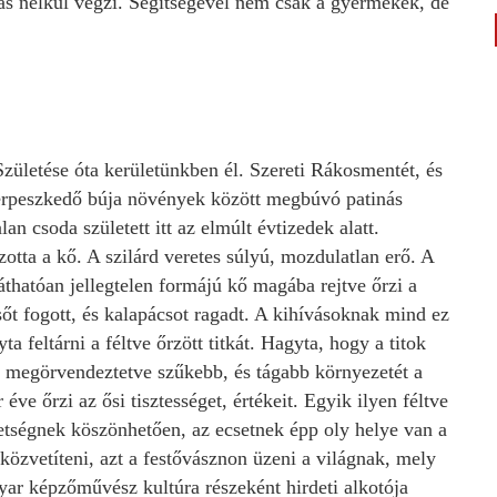
atás nélkül végzi. Segítségével nem csak a gyermekek, de
zületése óta kerületünkben él. Szereti Rákosmentét, és
erpeszkedő búja növények között megbúvó patinás
n csoda született itt az elmúlt évtizedek alatt.
otta a kő. A szilárd veretes súlyú, mozdulatlan erő. A
thatóan jellegtelen formájú kő magába rejtve őrzi a
őt fogott, és kalapácsot ragadt. A kihívásoknak mind ez
ta feltárni a féltve őrzött titkát. Hagyta, hogy a titok
, megörvendeztetve szűkebb, és tágabb környezetét a
éve őrzi az ősi tisztességet, értékeit. Egyik ilyen féltve
hetségnek köszönhetően, az ecsetnek épp oly helye van a
özvetíteni, azt a festővásznon üzeni a világnak, mely
ar képzőművész kultúra részeként hirdeti alkotója