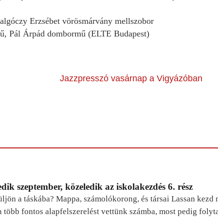
Galgóczy Erzsébet vörösmárvány mellszobor
mű, Pál Árpád dombormű (ELTE Budapest)
Jazzpresszó vasárnap a Vigyázóban
dik szeptember, közeledik az iskolakezdés 6. rész
ljön a táskába? Mappa, számolókorong, és társai Lassan kezd m
n több fontos alapfelszerelést vettünk számba, most pedig foly