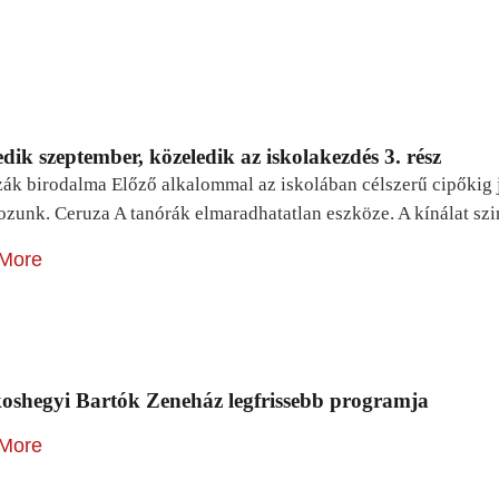
dik szeptember, közeledik az iskolakezdés 3. rész
zák birodalma Előző alkalommal az iskolában célszerű cipőkig 
ozunk. Ceruza A tanórák elmaradhatatlan eszköze. A kínálat sz
More
oshegyi Bartók Zeneház legfrissebb programja
More