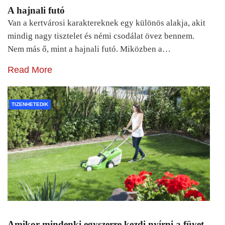
A hajnali futó
Van a kertvárosi karaktereknek egy különös alakja, akit
mindig nagy tisztelet és némi csodálat övez bennem.
Nem más ő, mint a hajnali futó. Miközben a…
Read More
TIZENHETEDIK
Amikor mindenki egyszerre kezdi nyírni a füvet