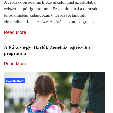
A ceruzák birodalma Előző alkalommal az iskolában
célszerű cipőkig jutottunk. Ez alkalommal a ceruzák
birodalmában kalandozunk. Ceruza A tanórák
elmaradhatatlan eszköze. A kínálat szinte végtelen,…
Read More
A Rákoshegyi Bartók Zeneház legfrissebb
programja
Read More
TIZENHETEDIK