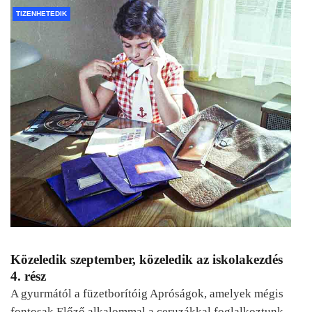
TIZENHETEDIK
Közeledik szeptember, közeledik az iskolakezdés
4. rész
A gyurmától a füzetborítóig Apróságok, amelyek mégis
fontosak Előző alkalommal a ceruzákkal foglalkoztunk.