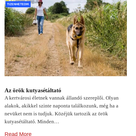
TIZENHETEDIK
Az örök kutyasétáltató
A kertvárosi életnek vannak állandó szereplői. Olyan
alakok, akikkel szinte naponta találkozunk, még ha a
nevüket nem is tudjuk. Közéjük tartozik az örök
kutyasétáltató. Minden…
Read More