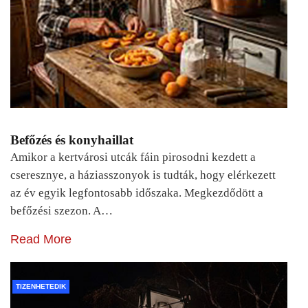
Befőzés és konyhaillat
Amikor a kertvárosi utcák fáin pirosodni kezdett a
cseresznye, a háziasszonyok is tudták, hogy elérkezett
az év egyik legfontosabb időszaka. Megkezdődött a
befőzési szezon. A…
Read More
TIZENHETEDIK