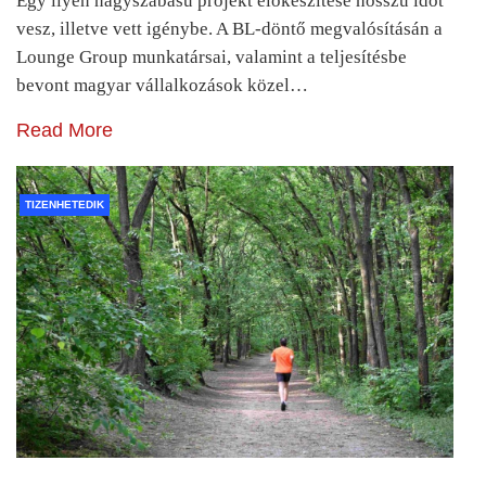
Egy ilyen nagyszabású projekt előkészítése hosszú időt
vesz, illetve vett igénybe. A BL-döntő megvalósításán a
Lounge Group munkatársai, valamint a teljesítésbe
bevont magyar vállalkozások közel…
Read More
TIZENHETEDIK