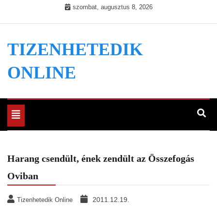
Skip
szombat, augusztus 8, 2026
to
content
TIZENHETEDIK
ONLINE
Toggle
navigation
Harang csendült, ének zendült az Összefogás
Oviban
2011.12.19.
Tizenhetedik Online