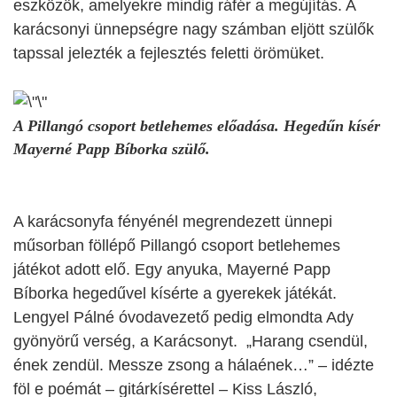
eszközök, amelyekre mindig ráfér a megújítás. A
karácsonyi ünnepségre nagy számban eljött szülők
tapssal jelezték
a fejlesztés feletti
örömüket.
A Pillangó csoport betlehemes előadása. Hegedűn kísér
Mayerné
Papp Bíborka szülő.
A karácsonyfa fényénél megrendezett ünnepi
műsorban föllépő Pillangó csoport betlehemes
játékot adott elő. Egy anyuka,
Mayerné
Papp
Bíborka hegedűvel kísérte a gyerekek játékát.
Lengyel Pálné óvodavezető pedig elmondta Ady
gyönyörű verség, a Karácsonyt. „Harang csendül,
ének zendül. Messze zsong a hálaének…” – idézte
föl e poémát – gitárkísérettel – Kiss László,