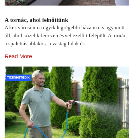
A tornác, ahol felnőttünk
A kertvárosi utca egyik legrégebbi háza ma is ugyanott
áll, ahol közel kilencven évvel ezelőtt felépült. A tornác,
a spalettás ablakok, a vastag falak és…
Read More
TIZENHETEDIK