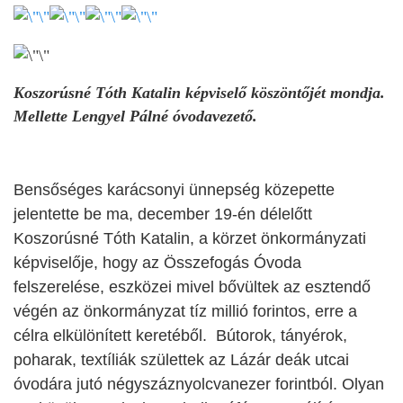
Koszorúsné Tóth Katalin képviselő köszöntőjét mondja.
Mellette Lengyel Pálné óvodavezető.
Bensőséges karácsonyi ünnepség közepette
jelentette be
ma, december 19-én délelőtt
Koszorúsné Tóth Katalin, a körzet önkormányzati
képviselője, hogy az Összefogás Óvoda
felszerelése, eszközei mivel bővültek az esztendő
végén az önkormányzat tíz millió forintos, erre a
célra elkülönített keretéből. Bútorok, tányérok,
poharak, textíliák születtek az Lázár deák utcai
óvodára jutó négyszáznyolcvanezer forintból. Olyan