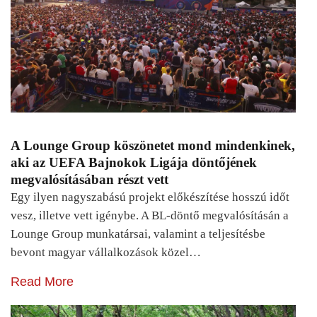
A Lounge Group köszönetet mond mindenkinek,
aki az UEFA Bajnokok Ligája döntőjének
megvalósításában részt vett
Egy ilyen nagyszabású projekt előkészítése hosszú időt
vesz, illetve vett igénybe. A BL-döntő megvalósításán a
Lounge Group munkatársai, valamint a teljesítésbe
bevont magyar vállalkozások közel…
Read More