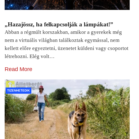
„Hazajössz, ha felkapcsolják a lámpákat!”
Abban a régmúlt korszakban, amikor a gyerekek még
nem a virtuális világban találkoztak egymással, nem
kellett előre egyeztetni, üzenetet küldeni vagy csoportot
létrehozni. Elég volt…
Read More
TIZENHETEDIK