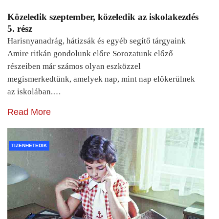
Közeledik szeptember, közeledik az iskolakezdés
5. rész
Harisnyanadrág, hátizsák és egyéb segítő tárgyaink
Amire ritkán gondolunk előre Sorozatunk előző
részeiben már számos olyan eszközzel
megismerkedtünk, amelyek nap, mint nap előkerülnek
az iskolában.…
Read More
TIZENHETEDIK