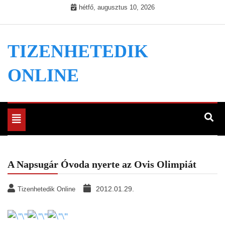
Skip
hétfő, augusztus 10, 2026
to
content
TIZENHETEDIK
ONLINE
Toggle
navigation
A Napsugár Óvoda nyerte az Ovis Olimpiát
2012.01.29.
Tizenhetedik Online