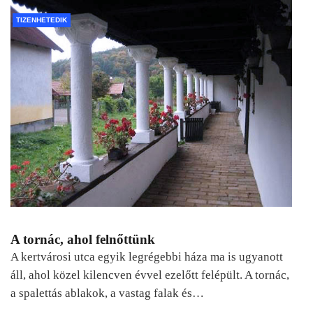
TIZENHETEDIK
A tornác, ahol felnőttünk
A kertvárosi utca egyik legrégebbi háza ma is ugyanott
áll, ahol közel kilencven évvel ezelőtt felépült. A tornác,
a spalettás ablakok, a vastag falak és…