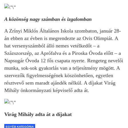
A közönség nagy számban és izgalomban
A Zrínyi Miklós Általános Iskola szombaton, január 28-
án ebben az évben is megrendezte az Ovis Olimpiát. A
hat versenyszámból álló nemes vetélkedőt – a
Százszorszép, az Aprófalva és a Piroska Óvoda előtt – a
Napsugár Óvoda 12 fős csapata nyerte. Rengeteg nevelői
munka, sok-sok gyakorlás van a teljesítmény mögött. A
szervezők figyelmességének köszönhetően, egyetlen
résztvevő sem maradt ajándék nélkül. A díjakat Virág
Mihály önkormányzati képviselő adta át.
Virág Mihály adta át a díjakat
EGYÉB KATEGÓRIA