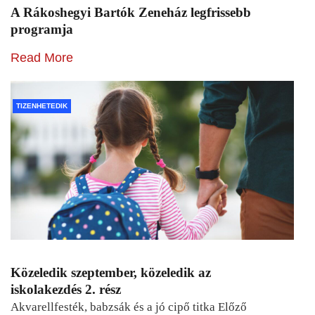
A Rákoshegyi Bartók Zeneház legfrissebb
programja
Read More
TIZENHETEDIK
Közeledik szeptember, közeledik az
iskolakezdés 2. rész
Akvarellfesték, babzsák és a jó cipő titka Előző