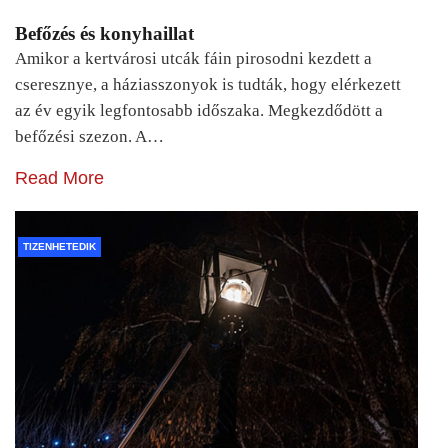
Befőzés és konyhaillat
Amikor a kertvárosi utcák fáin pirosodni kezdett a
cseresznye, a háziasszonyok is tudták, hogy elérkezett
az év egyik legfontosabb időszaka. Megkezdődött a
befőzési szezon. A…
Read More
TIZENHETEDIK