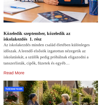
Közeledik szeptember, közeledik az
iskolakezdés 1. rész
Az iskolakezdés minden család életében különleges
időszak. A leendő elsősök izgatottan nézegetik az
iskolatáskát, a szülők pedig próbálnak eligazodni a
tanszerlisták, cipők, füzetek és egyéb…
Read More
TIZENHETEDIK