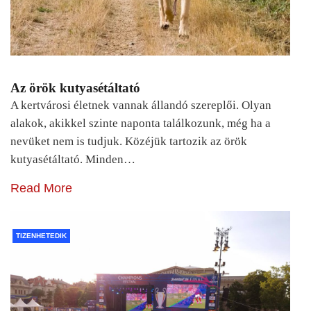
Az örök kutyasétáltató
A kertvárosi életnek vannak állandó szereplői. Olyan
alakok, akikkel szinte naponta találkozunk, még ha a
nevüket nem is tudjuk. Közéjük tartozik az örök
kutyasétáltató. Minden…
Read More
TIZENHETEDIK