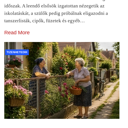
időszak. A leendő elsősök izgatottan nézegetik az
iskolatáskát, a szülők pedig próbálnak eligazodni a
tanszerlisták, cipők, füzetek és egyéb…
Read More
TIZENHETEDIK