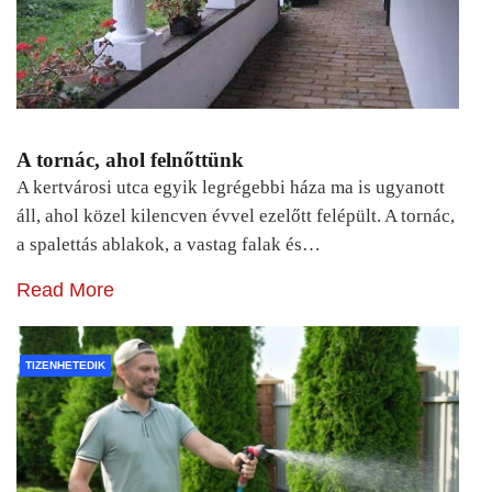
A tornác, ahol felnőttünk
A kertvárosi utca egyik legrégebbi háza ma is ugyanott
áll, ahol közel kilencven évvel ezelőtt felépült. A tornác,
a spalettás ablakok, a vastag falak és…
Read More
TIZENHETEDIK