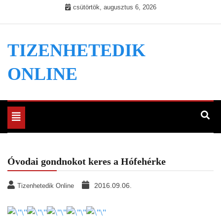
Skip
csütörtök, augusztus 6, 2026
to
content
TIZENHETEDIK
ONLINE
Toggle
navigation
Óvodai gondnokot keres a Hófehérke
2016.09.06.
Tizenhetedik Online