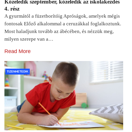
Közeledik szeptember, közeledik az iskolakezdés
4. rész
A gyurmától a füzetborítóig Apróságok, amelyek mégis
fontosak Előző alkalommal a ceruzákkal foglalkoztunk.
Most haladjunk tovább az ábécében, és nézzük meg,
milyen szerepe van a…
Read More
TIZENHETEDIK