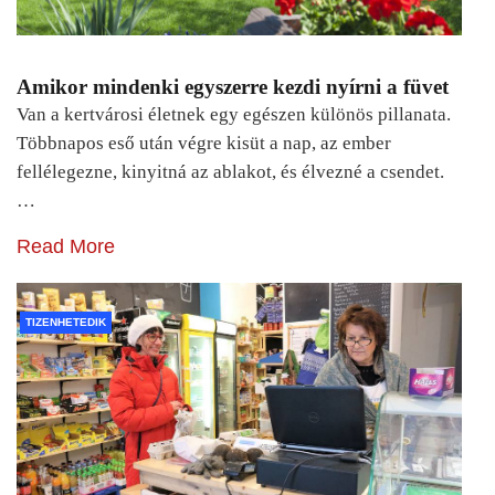
Amikor mindenki egyszerre kezdi nyírni a füvet
Van a kertvárosi életnek egy egészen különös pillanata.
Többnapos eső után végre kisüt a nap, az ember
fellélegezne, kinyitná az ablakot, és élvezné a csendet.
…
Read More
TIZENHETEDIK