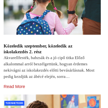
Közeledik szeptember, közeledik az
iskolakezdés 2. rész
Akvarellfesték, babzsák és a jó cipő titka Előző
alkalommal arról beszélgettünk, hogyan érdemes
nekivágni az iskolakezdés előtti bevásárlásnak. Most
pedig kezdjük az ábécé elején, sorra…
Read More
TIZENHETEDIK