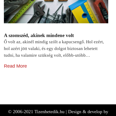
A szomszéd, akinek mindene volt
Ő volt az, akinél mindig szólt a kapucsengő. Hol ezért,
hol azért jött valaki, és egy dolgot biztosan lehetett
tudni, ha valamire szükség volt, előbb-utóbb…
Read More
© 2006-2021 Tizenhetedik.hu |
Design & develop by