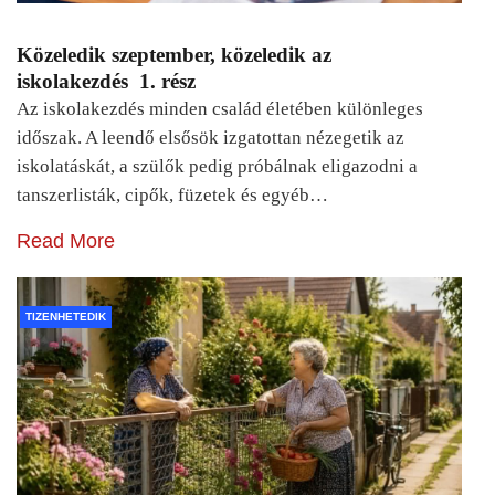
Közeledik szeptember, közeledik az
iskolakezdés 1. rész
Az iskolakezdés minden család életében különleges
időszak. A leendő elsősök izgatottan nézegetik az
iskolatáskát, a szülők pedig próbálnak eligazodni a
tanszerlisták, cipők, füzetek és egyéb…
Read More
TIZENHETEDIK