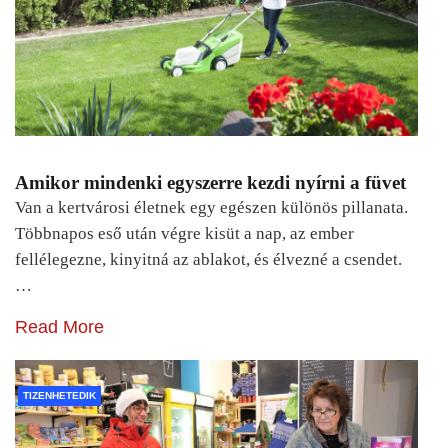
Amikor mindenki egyszerre kezdi nyírni a füvet
Van a kertvárosi életnek egy egészen különös pillanata.
Többnapos eső után végre kisüt a nap, az ember
fellélegezne, kinyitná az ablakot, és élvezné a csendet.
…
Read More
TIZENHETEDIK