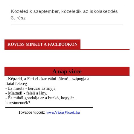
Közeledik szeptember, közeledik az iskolakezdés
3. rész
KÖVESS MINKET A FACEBOOKON
A nap vicce