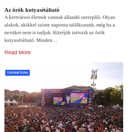
Az örök kutyasétáltató
A kertvárosi életnek vannak állandó szereplői. Olyan
alakok, akikkel szinte naponta találkozunk, még ha a
nevüket nem is tudjuk. Közéjük tartozik az örök
kutyasétáltató. Minden…
Read More
TIZENHETEDIK