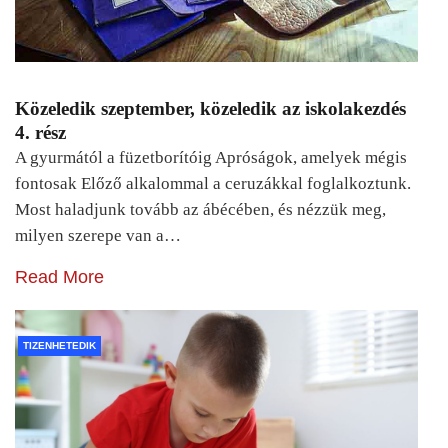
Közeledik szeptember, közeledik az iskolakezdés
4. rész
A gyurmától a füzetborítóig Apróságok, amelyek mégis
fontosak Előző alkalommal a ceruzákkal foglalkoztunk.
Most haladjunk tovább az ábécében, és nézzük meg,
milyen szerepe van a…
Read More
TIZENHETEDIK