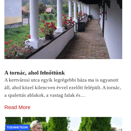
A tornác, ahol felnőttünk
A kertvárosi utca egyik legrégebbi háza ma is ugyanott
áll, ahol közel kilencven évvel ezelőtt felépült. A tornác,
a spalettás ablakok, a vastag falak és…
Read More
TIZENHETEDIK