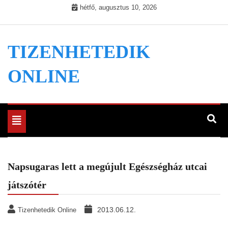
Skip
hétfő, augusztus 10, 2026
to
content
TIZENHETEDIK
ONLINE
Toggle
navigation
Napsugaras lett a megújult Egészségház utcai
játszótér
2013.06.12.
Tizenhetedik Online