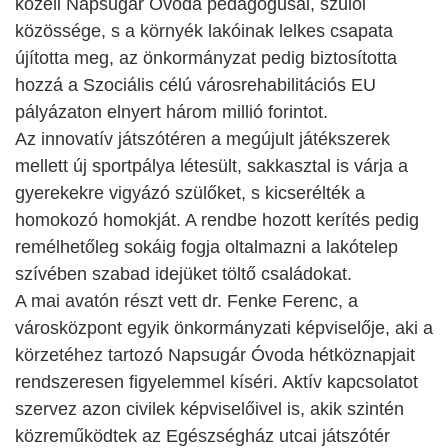
közeli Napsugár Óvoda pedagógusai, szülői
közössége, s a környék lakóinak lelkes csapata
újította meg, az önkormányzat pedig biztosította
hozzá a Szociális célú városrehabilitációs EU
pályázaton elnyert három millió forintot.
Az innovatív játszótéren a megújult játékszerek
mellett új sportpálya létesült, sakkasztal is várja a
gyerekekre vigyázó szülőket, s kicserélték a
homokozó homokját. A rendbe hozott kerítés pedig
remélhetőleg sokáig fogja oltalmazni a lakótelep
szívében szabad idejüket töltő családokat.
A mai avatón részt vett dr. Fenke Ferenc, a
városközpont egyik önkormányzati képviselője, aki a
körzetéhez tartozó Napsugár Óvoda hétköznapjait
rendszeresen figyelemmel kíséri. Aktív kapcsolatot
szervez azon civilek képviselőivel is, akik szintén
közreműködtek az Egészségház utcai játszótér