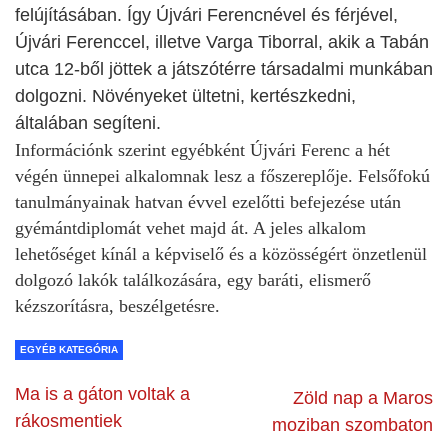
felújításában. Így Újvári Ferencnével és férjével,
Újvári Ferenccel, illetve Varga Tiborral, akik a Tabán
utca 12-ből jöttek a játszótérre társadalmi munkában
dolgozni. Növényeket ültetni, kertészkedni,
általában segíteni.
Információnk szerint egyébként Újvári Ferenc a hét
végén ünnepei alkalomnak lesz a főszereplője. Felsőfokú
tanulmányainak hatvan évvel ezelőtti befejezése után
gyémántdiplomát vehet majd át. A jeles alkalom
lehetőséget kínál a képviselő és a közösségért önzetlenül
dolgozó lakók találkozására, egy baráti, elismerő
kézszorításra, beszélgetésre.
EGYÉB KATEGÓRIA
Ma is a gáton voltak a
Zöld nap a Maros
rákosmentiek
moziban szombaton