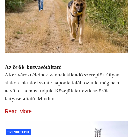
Az örök kutyasétáltató
A kertvárosi életnek vannak állandó szereplői. Olyan
alakok, akikkel szinte naponta találkozunk, még ha a
nevüket nem is tudjuk. Közéjük tartozik az örök
kutyasétáltató. Minden…
Read More
TIZENHETEDIK