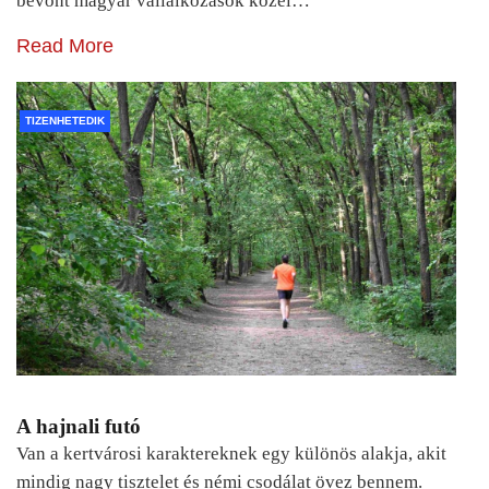
bevont magyar vállalkozások közel…
Read More
TIZENHETEDIK
A hajnali futó
Van a kertvárosi karaktereknek egy különös alakja, akit
mindig nagy tisztelet és némi csodálat övez bennem.