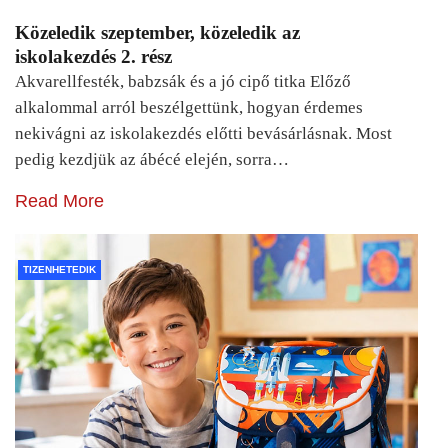
Közeledik szeptember, közeledik az
iskolakezdés 2. rész
Akvarellfesték, babzsák és a jó cipő titka Előző
alkalommal arról beszélgettünk, hogyan érdemes
nekivágni az iskolakezdés előtti bevásárlásnak. Most
pedig kezdjük az ábécé elején, sorra…
Read More
TIZENHETEDIK