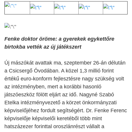
Fenke doktor öröme: a gyerekek egykettőre
birtokba vették az új játékszert
Új mászókát avattak ma, szeptember 26-án délután
a Csicsergő Óvodában. A közel 1,3 millió forint
értékű euro-konform fejlesztésre nagy szükség volt
az intézményben, mert a korábbi hasonló
játszóeszköz fölött eljárt az idő. Nagyné Szabó
Etelka intézményvezető a körzet önkormányzati
képviselőjéhez fordult segítségért. Dr. Fenke Ferenc
képviselője képviselői keretéből több mint
hatszázezer forinttal oroszlánrészt vállalt a