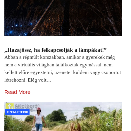
„Hazajössz, ha felkapcsolják a lámpákat!”
Abban a régmúlt korszakban, amikor a gyerekek még
nem a virtuális világban találkoztak egymással, nem
kellett előre egyeztetni, üzenetet küldeni vagy csoportot
létrehozni. Elég volt…
Read More
TIZENHETEDIK