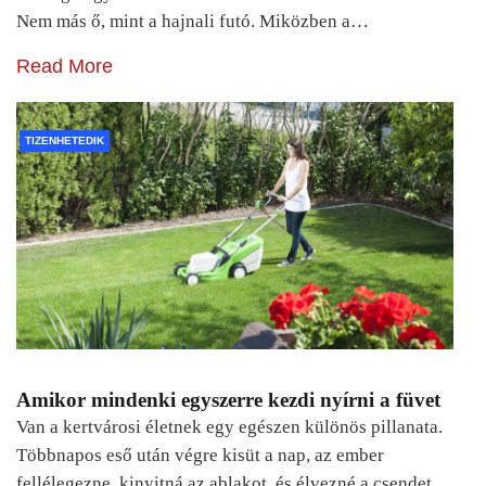
Nem más ő, mint a hajnali futó. Miközben a…
Read More
TIZENHETEDIK
Amikor mindenki egyszerre kezdi nyírni a füvet
Van a kertvárosi életnek egy egészen különös pillanata.
Többnapos eső után végre kisüt a nap, az ember
fellélegezne, kinyitná az ablakot, és élvezné a csendet.