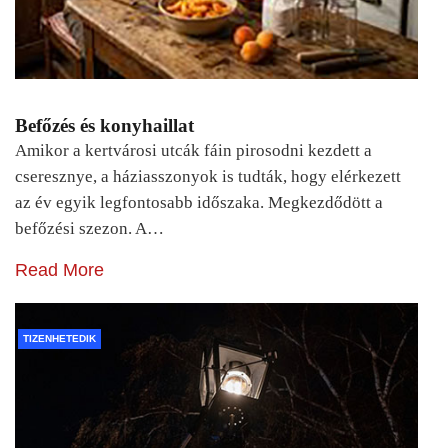
Befőzés és konyhaillat
Amikor a kertvárosi utcák fáin pirosodni kezdett a
cseresznye, a háziasszonyok is tudták, hogy elérkezett
az év egyik legfontosabb időszaka. Megkezdődött a
befőzési szezon. A…
Read More
TIZENHETEDIK