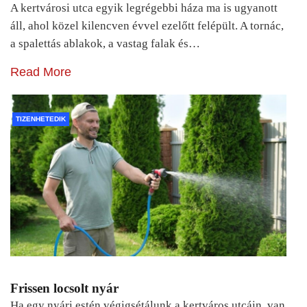
A kertvárosi utca egyik legrégebbi háza ma is ugyanott
áll, ahol közel kilencven évvel ezelőtt felépült. A tornác,
a spalettás ablakok, a vastag falak és…
Read More
TIZENHETEDIK
Frissen locsolt nyár
Ha egy nyári estén végigsétálunk a kertváros utcáin, van