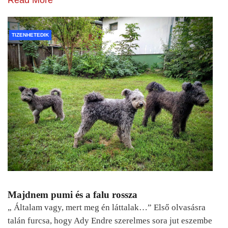
Read More
TIZENHETEDIK
Majdnem pumi és a falu rossza
„ Általam vagy, mert meg én láttalak…” Első olvasásra
talán furcsa, hogy Ady Endre szerelmes sora jut eszembe