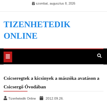
Skip
szombat, augusztus 8, 2026
to
content
TIZENHETEDIK
ONLINE
Toggle
navigation
Csicseregtek a kicsinyek a mászóka avatáson a
Csicsergő Óvodában
2012.09.26.
Tizenhetedik Online