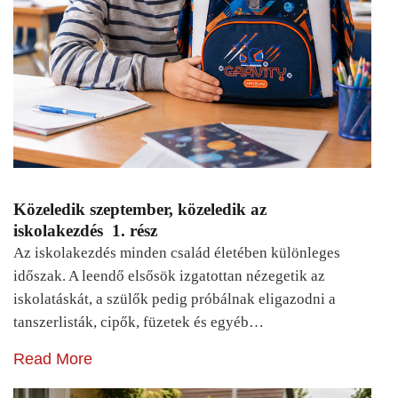
Közeledik szeptember, közeledik az
iskolakezdés 1. rész
Az iskolakezdés minden család életében különleges
időszak. A leendő elsősök izgatottan nézegetik az
iskolatáskát, a szülők pedig próbálnak eligazodni a
tanszerlisták, cipők, füzetek és egyéb…
Read More