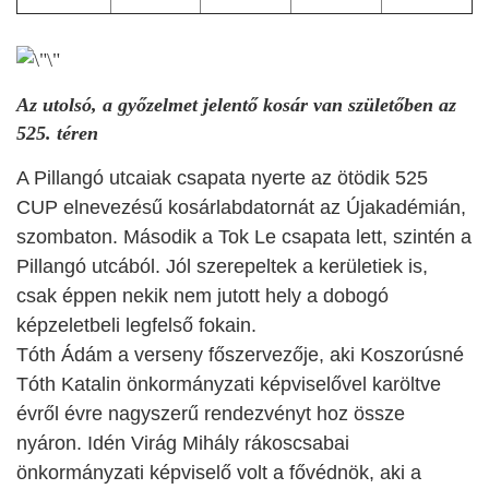
Az utolsó, a győzelmet jelentő kosár van születőben az
525. téren
A Pillangó utcaiak csapata nyerte az ötödik 525
CUP elnevezésű kosárlabdatornát az Újakadémián,
szombaton. Második a Tok Le csapata lett, szintén a
Pillangó utcából. Jól szerepeltek a kerületiek is,
csak éppen nekik nem jutott hely a dobogó
képzeletbeli legfelső fokain.
Tóth Ádám a verseny főszervezője, aki Koszorúsné
Tóth Katalin önkormányzati képviselővel karöltve
évről évre nagyszerű rendezvényt hoz össze
nyáron. Idén Virág Mihály rákoscsabai
önkormányzati képviselő volt a fővédnök, aki a