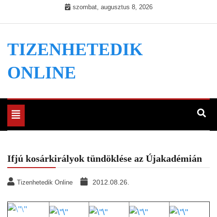
Skip
szombat, augusztus 8, 2026
to
content
TIZENHETEDIK
ONLINE
Toggle
navigation
Ifjú kosárkirályok tündöklése az Újakadémián
2012.08.26.
Tizenhetedik Online