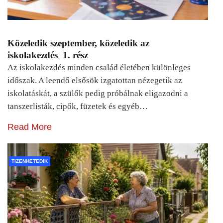
Közeledik szeptember, közeledik az
iskolakezdés 1. rész
Az iskolakezdés minden család életében különleges
időszak. A leendő elsősök izgatottan nézegetik az
iskolatáskát, a szülők pedig próbálnak eligazodni a
tanszerlisták, cipők, füzetek és egyéb…
Read More
TIZENHETEDIK