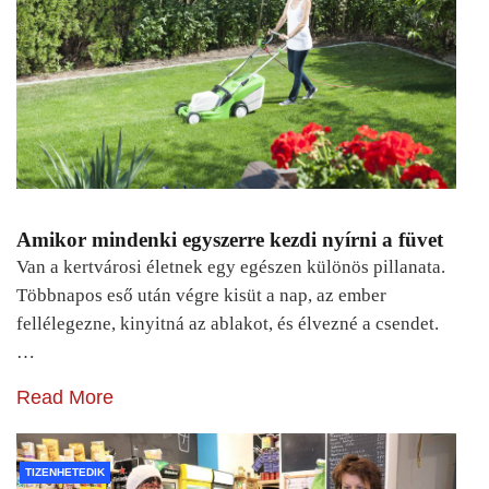
Amikor mindenki egyszerre kezdi nyírni a füvet
Van a kertvárosi életnek egy egészen különös pillanata.
Többnapos eső után végre kisüt a nap, az ember
fellélegezne, kinyitná az ablakot, és élvezné a csendet.
…
Read More
TIZENHETEDIK