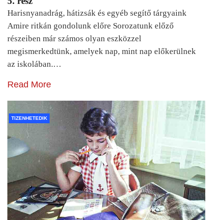
5. rész
Harisnyanadrág, hátizsák és egyéb segítő tárgyaink
Amire ritkán gondolunk előre Sorozatunk előző
részeiben már számos olyan eszközzel
megismerkedtünk, amelyek nap, mint nap előkerülnek
az iskolában.…
Read More
TIZENHETEDIK