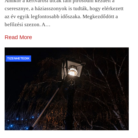
Amikor a kertvárosi utcák fáin pirosodni kezdett a
cseresznye, a háziasszonyok is tudták, hogy elérkezett
az év egyik legfontosabb időszaka. Megkezdődött a
befőzési szezon. A…
Read More
TIZENHETEDIK