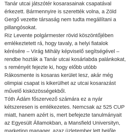
Tanár utcai játszótér kosarasainak csapatával
érkezett. Bármennyire is szerették volna, a Zöld
Gergő vezette társaság nem tudta megállítani a
pillangósokat.
Riz Levente polgármester rövid köszöntőjében
emlékeztetett rá, hogy tavaly, a helyi fiatalok
kérésére – Virág Mihály képviselő segítségével –
rendbe hozták a Tanár utcai kosárlabda palánkokat,
s reményét fejezte ki, hogy előbb utóbb
Rákosmente is kosaras kerület lesz, akár még
olimpiai csapat is kikerülhet az utcai kosarazást
művelő kisközösségekből.
Tóth Ádám főszervező számára ez a nyár
kétszeresen is emlékezetes. Nemcsak az 525 CUP
miatt, hanem azért is, mert befejezte tanulmányait
az Egyesült Államokban, a Mansfield Universityn,
marketing manager, azaz üzletember lett belőle.