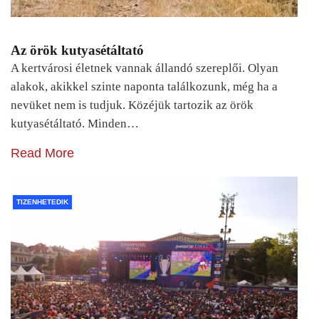
Az örök kutyasétáltató
A kertvárosi életnek vannak állandó szereplői. Olyan
alakok, akikkel szinte naponta találkozunk, még ha a
nevüket nem is tudjuk. Közéjük tartozik az örök
kutyasétáltató. Minden…
Read More
TIZENHETEDIK