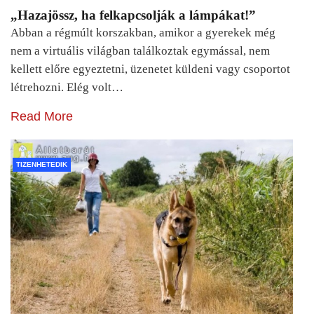
„Hazajössz, ha felkapcsolják a lámpákat!”
Abban a régmúlt korszakban, amikor a gyerekek még
nem a virtuális világban találkoztak egymással, nem
kellett előre egyeztetni, üzenetet küldeni vagy csoportot
létrehozni. Elég volt…
Read More
TIZENHETEDIK