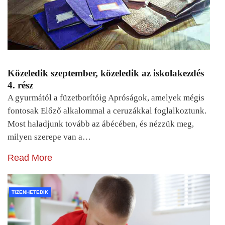
Közeledik szeptember, közeledik az iskolakezdés
4. rész
A gyurmától a füzetborítóig Apróságok, amelyek mégis
fontosak Előző alkalommal a ceruzákkal foglalkoztunk.
Most haladjunk tovább az ábécében, és nézzük meg,
milyen szerepe van a…
Read More
TIZENHETEDIK