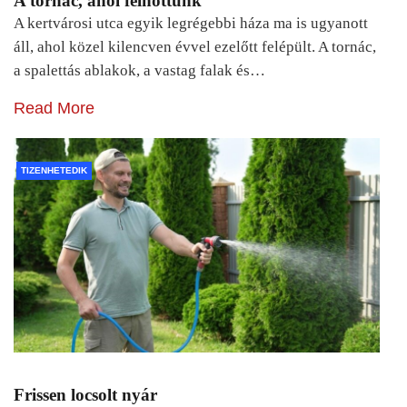
A tornác, ahol felnőttünk
A kertvárosi utca egyik legrégebbi háza ma is ugyanott
áll, ahol közel kilencven évvel ezelőtt felépült. A tornác,
a spalettás ablakok, a vastag falak és…
Read More
TIZENHETEDIK
Frissen locsolt nyár