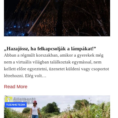
„Hazajössz, ha felkapcsolják a lámpákat!”
Abban a régmúlt korszakban, amikor a gyerekek még
nem a virtuális világban találkoztak egymással, nem
kellett előre egyeztetni, üzenetet küldeni vagy csoportot
létrehozni. Elég volt…
Read More
TIZENHETEDIK