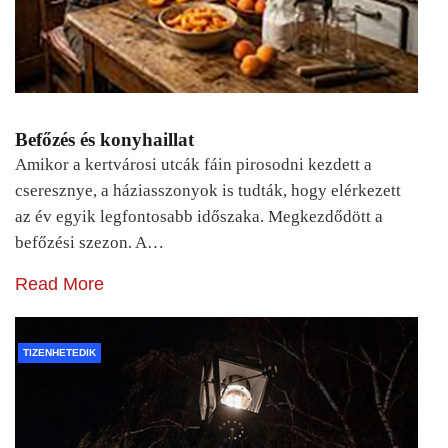
Befőzés és konyhaillat
Amikor a kertvárosi utcák fáin pirosodni kezdett a
cseresznye, a háziasszonyok is tudták, hogy elérkezett
az év egyik legfontosabb időszaka. Megkezdődött a
befőzési szezon. A…
Read More
TIZENHETEDIK