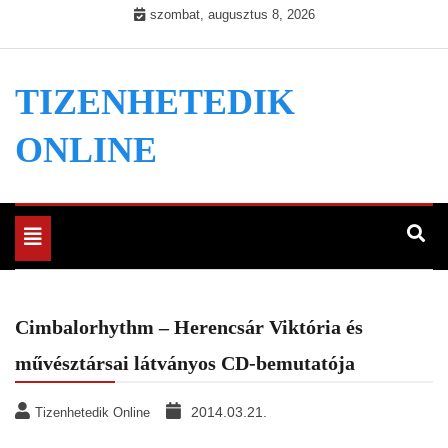
Skip
szombat, augusztus 8, 2026
to
content
TIZENHETEDIK
ONLINE
Toggle
navigation
Cimbalorhythm – Herencsár Viktória és
művésztársai látványos CD-bemutatója
2014.03.21.
Tizenhetedik Online