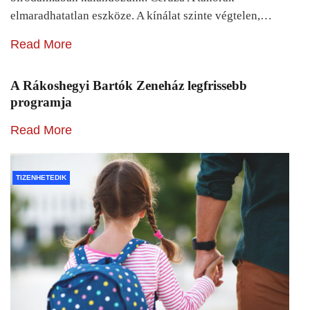
elmaradhatatlan eszköze. A kínálat szinte végtelen,…
Read More
A Rákoshegyi Bartók Zeneház legfrissebb
programja
Read More
TIZENHETEDIK