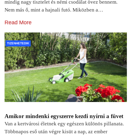
mindig nagy tisztelet és némi csodálat övez bennem.
Nem más ő, mint a hajnali futó. Miközben a…
Read More
TIZENHETEDIK
Amikor mindenki egyszerre kezdi nyírni a füvet
Van a kertvárosi életnek egy egészen különös pillanata.
Többnapos eső után végre kisüt a nap, az ember