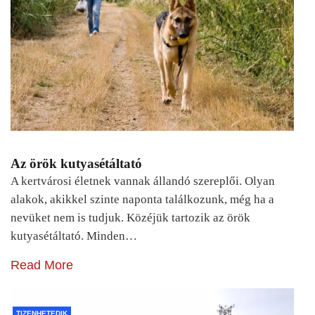
Az örök kutyasétáltató
A kertvárosi életnek vannak állandó szereplői. Olyan
alakok, akikkel szinte naponta találkozunk, még ha a
nevüket nem is tudjuk. Közéjük tartozik az örök
kutyasétáltató. Minden…
Read More
TIZENHETEDIK