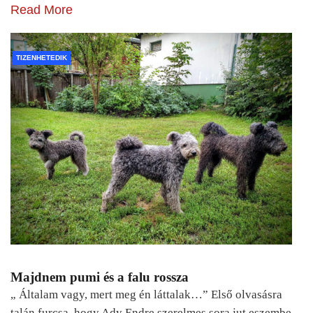
Read More
TIZENHETEDIK
Majdnem pumi és a falu rossza
„ Általam vagy, mert meg én láttalak…” Első olvasásra
talán furcsa, hogy Ady Endre szerelmes sora jut eszembe