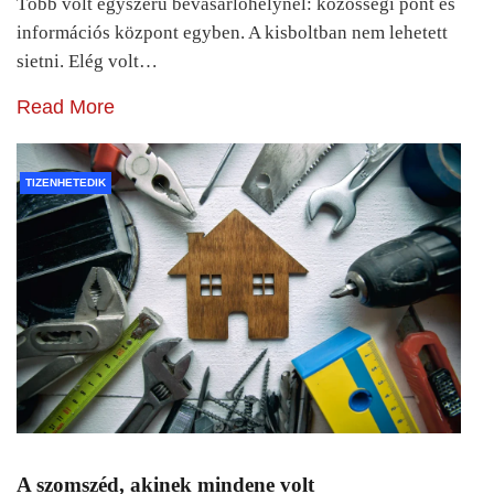
Több volt egyszerű bevásárlóhelynél: közösségi pont és
információs központ egyben. A kisboltban nem lehetett
sietni. Elég volt…
Read More
TIZENHETEDIK
A szomszéd, akinek mindene volt