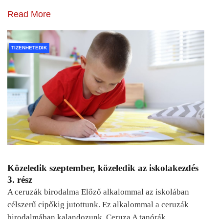
Read More
TIZENHETEDIK
Közeledik szeptember, közeledik az iskolakezdés
3. rész
A ceruzák birodalma Előző alkalommal az iskolában
célszerű cipőkig jutottunk. Ez alkalommal a ceruzák
birodalmában kalandozunk. Ceruza A tanórák