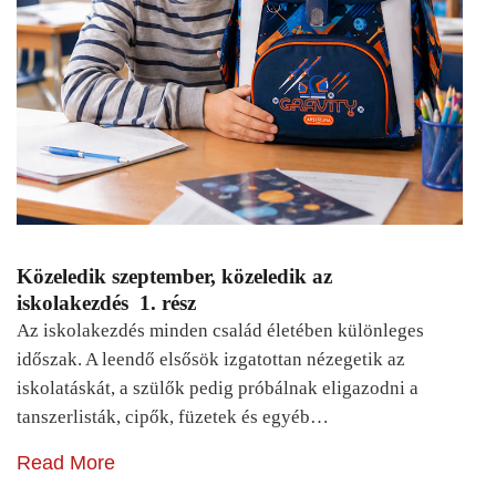
Közeledik szeptember, közeledik az
iskolakezdés 1. rész
Az iskolakezdés minden család életében különleges
időszak. A leendő elsősök izgatottan nézegetik az
iskolatáskát, a szülők pedig próbálnak eligazodni a
tanszerlisták, cipők, füzetek és egyéb…
Read More