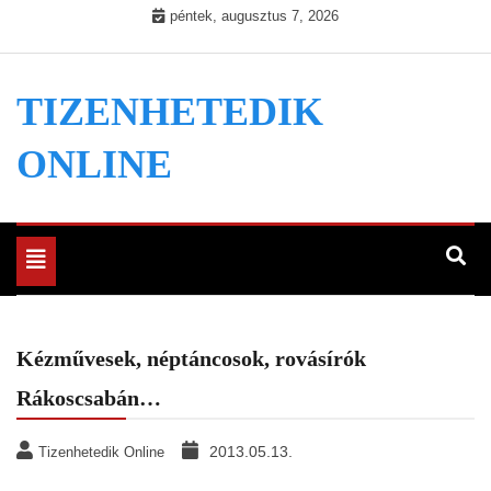
Skip
péntek, augusztus 7, 2026
to
content
TIZENHETEDIK
ONLINE
Toggle
navigation
Kézművesek, néptáncosok, rovásírók
Rákoscsabán…
2013.05.13.
Tizenhetedik Online