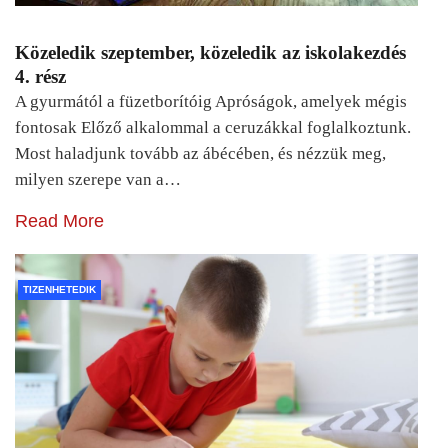
Közeledik szeptember, közeledik az iskolakezdés
4. rész
A gyurmától a füzetborítóig Apróságok, amelyek mégis
fontosak Előző alkalommal a ceruzákkal foglalkoztunk.
Most haladjunk tovább az ábécében, és nézzük meg,
milyen szerepe van a…
Read More
TIZENHETEDIK