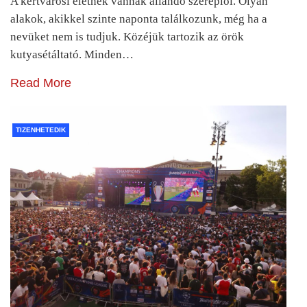
A kertvárosi életnek vannak állandó szereplői. Olyan
alakok, akikkel szinte naponta találkozunk, még ha a
nevüket nem is tudjuk. Közéjük tartozik az örök
kutyasétáltató. Minden…
Read More
TIZENHETEDIK