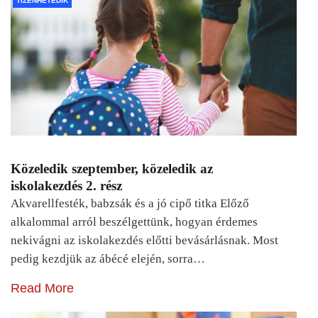
TIZENHETEDIK
Közeledik szeptember, közeledik az
iskolakezdés 2. rész
Akvarellfesték, babzsák és a jó cipő titka Előző
alkalommal arról beszélgettünk, hogyan érdemes
nekivágni az iskolakezdés előtti bevásárlásnak. Most
pedig kezdjük az ábécé elején, sorra…
Read More