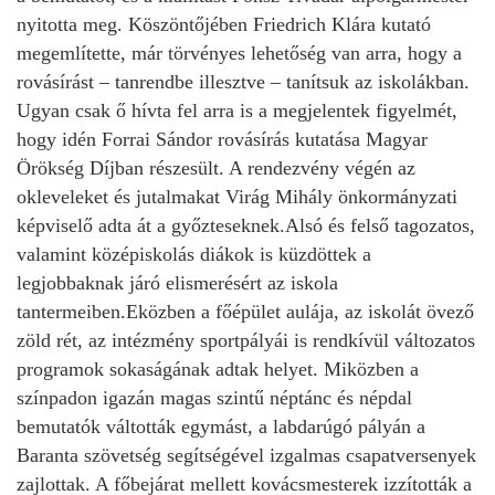
nyitotta meg. Köszöntőjében Friedrich Klára kutató
megemlítette, már törvényes lehetőség van arra, hogy a
rovásírást – tanrendbe illesztve – tanítsuk az iskolákban.
Ugyan csak ő hívta fel arra is a megjelentek figyelmét,
hogy idén Forrai Sándor rovásírás kutatása Magyar
Örökség Díjban részesült. A rendezvény végén az
okleveleket és jutalmakat Virág Mihály önkormányzati
képviselő adta át a győzteseknek.
Alsó és felső tagozatos,
valamint középiskolás diákok is küzdöttek a
legjobbaknak járó elismerésért az iskola
tantermeiben.
Eközben a főépület aulája, az iskolát övező
zöld rét, az intézmény sportpályái is rendkívül változatos
programok sokaságának adtak helyet. Miközben a
színpadon igazán magas szintű néptánc és népdal
bemutatók váltották egymást, a labdarúgó pályán a
Baranta szövetség segítségével izgalmas csapatversenyek
zajlottak. A főbejárat mellett kovácsmesterek izzították a