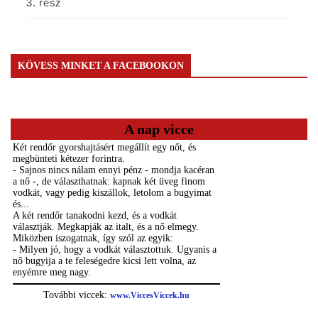
3. rész
KÖVESS MINKET A FACEBOOKON
A nap vicce