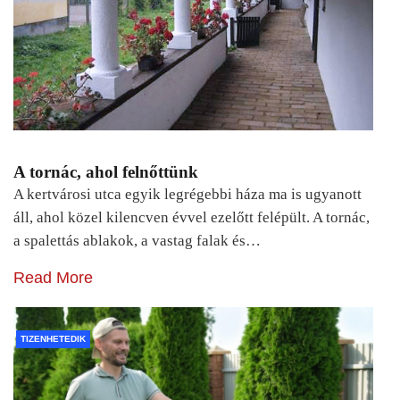
A tornác, ahol felnőttünk
A kertvárosi utca egyik legrégebbi háza ma is ugyanott
áll, ahol közel kilencven évvel ezelőtt felépült. A tornác,
a spalettás ablakok, a vastag falak és…
Read More
TIZENHETEDIK