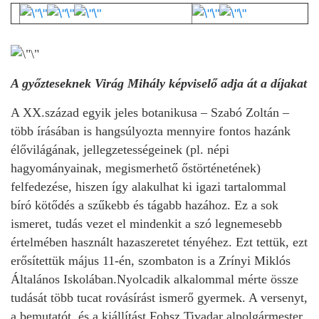
A győzteseknek Virág Mihály képviselő adja át a díjakat
A XX.század egyik jeles botanikusa – Szabó Zoltán –
több írásában is hangsúlyozta mennyire fontos hazánk
élővilágának, jellegzetességeinek (pl. népi
hagyományainak, megismerhető őstörténetének)
felfedezése, hiszen így alakulhat ki igazi tartalommal
bíró kötődés a szűkebb és tágabb hazához. Ez a sok
ismeret, tudás vezet el mindenkit a szó legnemesebb
értelmében használt hazaszeretet tényéhez. Ezt tettük, ezt
erősítettük május 11-én, szombaton is a Zrínyi Miklós
Általános Iskolában.
Nyolcadik alkalommal mérte össze
tudását több tucat rovásírást ismerő gyermek. A versenyt,
a bemutatót, és a kiállítást Fohsz Tivadar alpolgármester