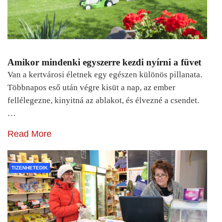
Amikor mindenki egyszerre kezdi nyírni a füvet
Van a kertvárosi életnek egy egészen különös pillanata.
Többnapos eső után végre kisüt a nap, az ember
fellélegezne, kinyitná az ablakot, és élvezné a csendet.
…
Read More
TIZENHETEDIK