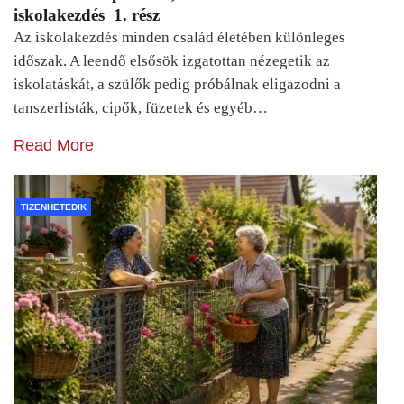
iskolakezdés 1. rész
Az iskolakezdés minden család életében különleges
időszak. A leendő elsősök izgatottan nézegetik az
iskolatáskát, a szülők pedig próbálnak eligazodni a
tanszerlisták, cipők, füzetek és egyéb…
Read More
TIZENHETEDIK