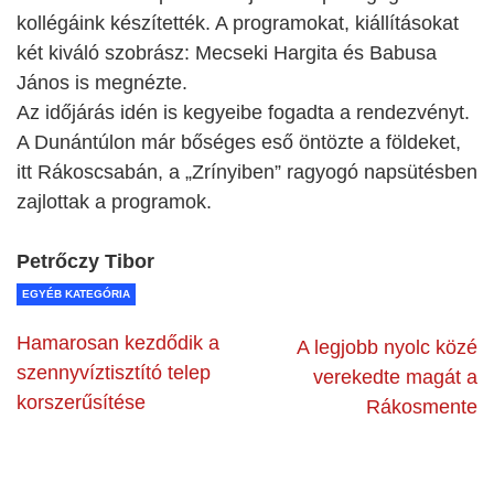
kollégáink készítették. A programokat, kiállításokat
két kiváló szobrász: Mecseki Hargita és Babusa
János is megnézte.
Az időjárás idén is kegyeibe fogadta a rendezvényt.
A Dunántúlon már bőséges eső öntözte a földeket,
itt Rákoscsabán, a „Zrínyiben” ragyogó napsütésben
zajlottak a programok.
Petrőczy Tibor
EGYÉB KATEGÓRIA
Hamarosan kezdődik a
A legjobb nyolc közé
szennyvíztisztító telep
verekedte magát a
korszerűsítése
Rákosmente