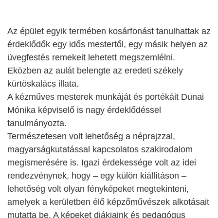
Az épület egyik termében kosárfonást tanulhattak az
érdeklődők egy idős mestertől, egy másik helyen az
üvegfestés remekeit lehetett megszemlélni.
Eközben az aulát belengte az eredeti székely
kürtöskalács illata.
A kézműves mesterek munkáját és portékáit Dunai
Mónika képviselő is nagy érdeklődéssel
tanulmányozta.
Természetesen volt lehetőség a néprajzzal,
magyarságkutatással kapcsolatos
szakirodalom
megismerésére is. Igazi érdekessége volt az idei
rendezvénynek, hogy – egy külön kiállításon –
lehetőség volt olyan fényképeket megtekinteni,
amelyek a kerületben élő képzőművészek alkotásait
mutatta be. A képeket diákjaink és pedagógus