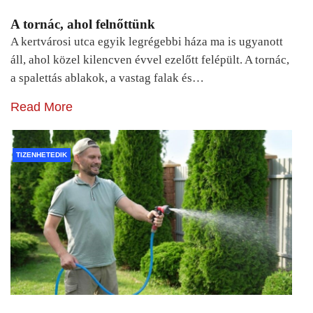
A tornác, ahol felnőttünk
A kertvárosi utca egyik legrégebbi háza ma is ugyanott
áll, ahol közel kilencven évvel ezelőtt felépült. A tornác,
a spalettás ablakok, a vastag falak és…
Read More
TIZENHETEDIK