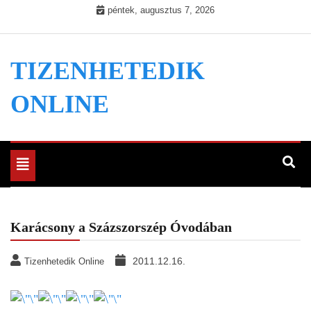
Skip
péntek, augusztus 7, 2026
to
content
TIZENHETEDIK
ONLINE
Toggle
navigation
Karácsony a Százszorszép Óvodában
2011.12.16.
Tizenhetedik Online