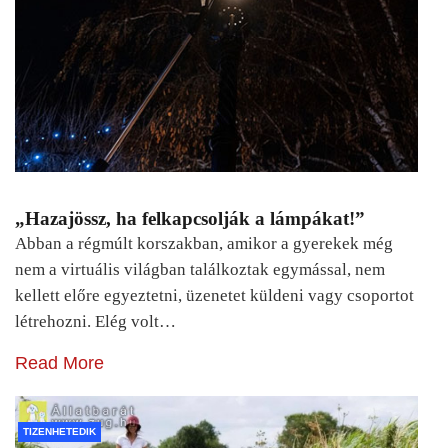
„Hazajössz, ha felkapcsolják a lámpákat!”
Abban a régmúlt korszakban, amikor a gyerekek még
nem a virtuális világban találkoztak egymással, nem
kellett előre egyeztetni, üzenetet küldeni vagy csoportot
létrehozni. Elég volt…
Read More
TIZENHETEDIK