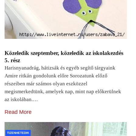
Közeledik szeptember, közeledik az iskolakezdés
5. rész
Harisnyanadrág, hátizsák és egyéb segítő tárgyaink
Amire ritkán gondolunk előre Sorozatunk előző
részeiben már számos olyan eszközzel
megismerkedtünk, amelyek nap, mint nap előkerülnek
az iskolában.…
Read More
TIZENHETEDIK