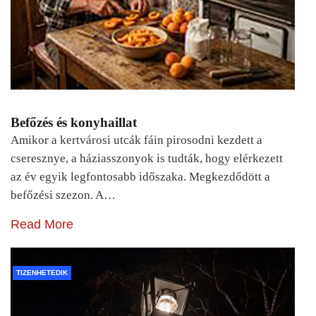
Befőzés és konyhaillat
Amikor a kertvárosi utcák fáin pirosodni kezdett a
cseresznye, a háziasszonyok is tudták, hogy elérkezett
az év egyik legfontosabb időszaka. Megkezdődött a
befőzési szezon. A…
Read More
TIZENHETEDIK