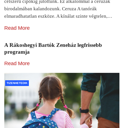
célszerű cipőkig jutottunk. Ez alkalommal a ceruzák
birodalmában kalandozunk. Ceruza A tanórák
elmaradhatatlan eszköze. A kínálat szinte végtelen,…
Read More
A Rákoshegyi Bartók Zeneház legfrissebb
programja
Read More
TIZENHETEDIK