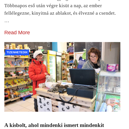
Többnapos eső után végre kisüt a nap, az ember
fellélegezne, kinyitná az ablakot, és élvezné a csendet.
…
Read More
TIZENHETEDIK
A kisbolt, ahol mindenki ismert mindenkit