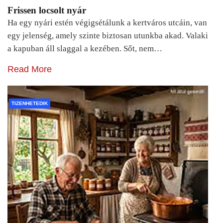
Frissen locsolt nyár
Ha egy nyári estén végigsétálunk a kertváros utcáin, van
egy jelenség, amely szinte biztosan utunkba akad. Valaki
a kapuban áll slaggal a kezében. Sőt, nem…
Read More
TIZENHETEDIK