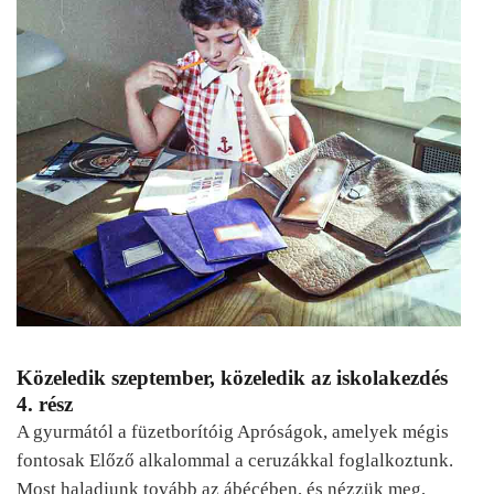
Közeledik szeptember, közeledik az iskolakezdés
4. rész
A gyurmától a füzetborítóig Apróságok, amelyek mégis
fontosak Előző alkalommal a ceruzákkal foglalkoztunk.
Most haladjunk tovább az ábécében, és nézzük meg,