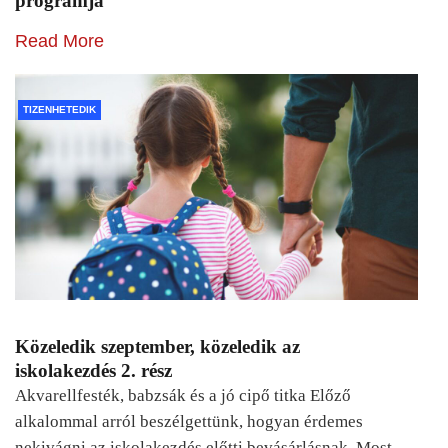
programja
Read More
TIZENHETEDIK
Közeledik szeptember, közeledik az
iskolakezdés 2. rész
Akvarellfesték, babzsák és a jó cipő titka Előző
alkalommal arról beszélgettünk, hogyan érdemes
nekivágni az iskolakezdés előtti bevásárlásnak. Most