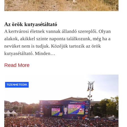
Az örök kutyasétáltató
A kertvárosi életnek vannak állandó szereplői. Olyan
alakok, akikkel szinte naponta találkozunk, még ha a
nevüket nem is tudjuk. Közéjük tartozik az örök
kutyasétáltató. Minden…
Read More
TIZENHETEDIK