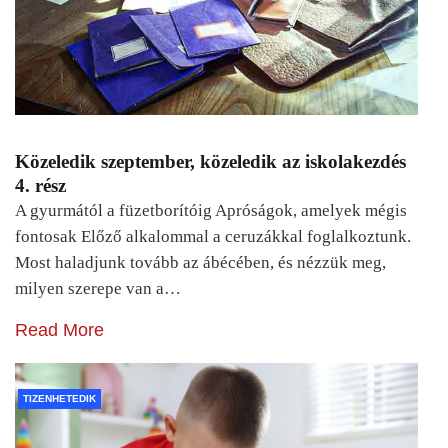
Közeledik szeptember, közeledik az iskolakezdés
4. rész
A gyurmától a füzetborítóig Apróságok, amelyek mégis
fontosak Előző alkalommal a ceruzákkal foglalkoztunk.
Most haladjunk tovább az ábécében, és nézzük meg,
milyen szerepe van a…
Read More
TIZENHETEDIK