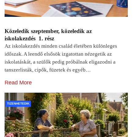
Közeledik szeptember, közeledik az
iskolakezdés 1. rész
Az iskolakezdés minden család életében különleges
időszak. A leendő elsősök izgatottan nézegetik az
iskolatáskát, a szülők pedig próbálnak eligazodni a
tanszerlisták, cipők, füzetek és egyéb…
Read More
TIZENHETEDIK