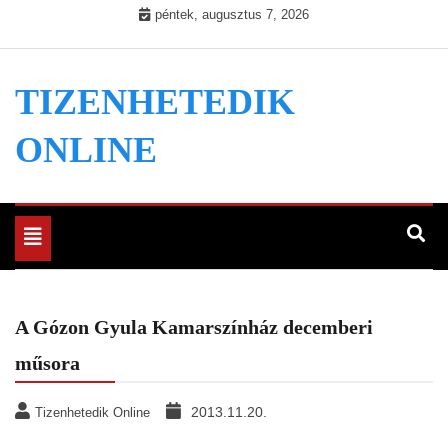
Skip
péntek, augusztus 7, 2026
to
content
TIZENHETEDIK
ONLINE
Toggle
navigation
A Gózon Gyula Kamarszínház decemberi
műsora
2013.11.20.
Tizenhetedik Online