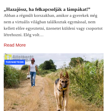
„Hazajössz, ha felkapcsolják a lámpákat!”
Abban a régmúlt korszakban, amikor a gyerekek még
nem a virtuális világban találkoztak egymással, nem
kellett előre egyeztetni, üzenetet küldeni vagy csoportot
létrehozni. Elég volt…
Read More
TIZENHETEDIK