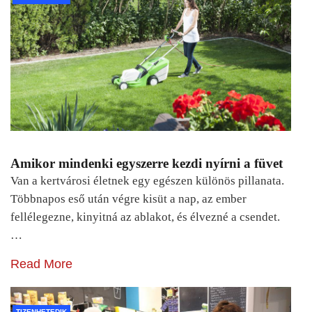
Amikor mindenki egyszerre kezdi nyírni a füvet
Van a kertvárosi életnek egy egészen különös pillanata.
Többnapos eső után végre kisüt a nap, az ember
fellélegezne, kinyitná az ablakot, és élvezné a csendet.
…
Read More
TIZENHETEDIK