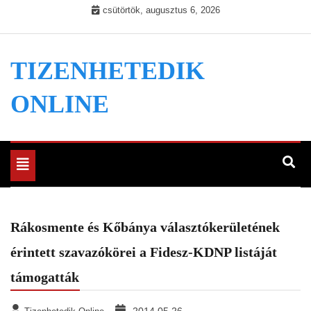
Skip
csütörtök, augusztus 6, 2026
to
content
TIZENHETEDIK
ONLINE
Toggle
navigation
Rákosmente és Kőbánya választókerületének
érintett szavazókörei a Fidesz-KDNP listáját
támogatták