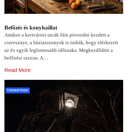
Befőzés és konyhaillat
Amikor a kertvárosi utcák fáin pirosodni kezdett a
cseresznye, a háziasszonyok is tudták, hogy elérkezett
az év egyik legfontosabb időszaka. Megkezdődött a
befőzési szezon. A…
Read More
TIZENHETEDIK