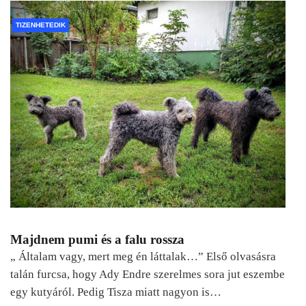
TIZENHETEDIK
Majdnem pumi és a falu rossza
„ Általam vagy, mert meg én láttalak…” Első olvasásra
talán furcsa, hogy Ady Endre szerelmes sora jut eszembe
egy kutyáról. Pedig Tisza miatt nagyon is…