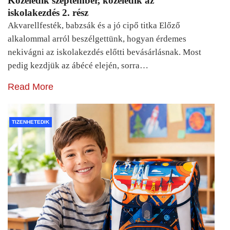
Közeledik szeptember, közeledik az
iskolakezdés 2. rész
Akvarellfesték, babzsák és a jó cipő titka Előző
alkalommal arról beszélgettünk, hogyan érdemes
nekivágni az iskolakezdés előtti bevásárlásnak. Most
pedig kezdjük az ábécé elején, sorra…
Read More
TIZENHETEDIK