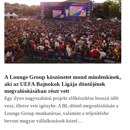
A Lounge Group köszönetet mond mindenkinek,
aki az UEFA Bajnokok Ligája döntőjének
megvalósításában részt vett
Egy ilyen nagyszabású projekt előkészítése hosszú időt
vesz, illetve vett igénybe. A BL-döntő megvalósításán a
Lounge Group munkatársai, valamint a teljesítésbe
bevont magyar vállalkozások közel…