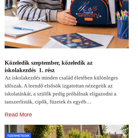
Közeledik szeptember, közeledik az
iskolakezdés 1. rész
Az iskolakezdés minden család életében különleges
időszak. A leendő elsősök izgatottan nézegetik az
iskolatáskát, a szülők pedig próbálnak eligazodni a
tanszerlisták, cipők, füzetek és egyéb…
Read More
TIZENHETEDIK