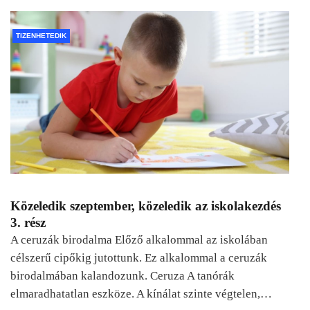
TIZENHETEDIK
Közeledik szeptember, közeledik az iskolakezdés
3. rész
A ceruzák birodalma Előző alkalommal az iskolában
célszerű cipőkig jutottunk. Ez alkalommal a ceruzák
birodalmában kalandozunk. Ceruza A tanórák
elmaradhatatlan eszköze. A kínálat szinte végtelen,…