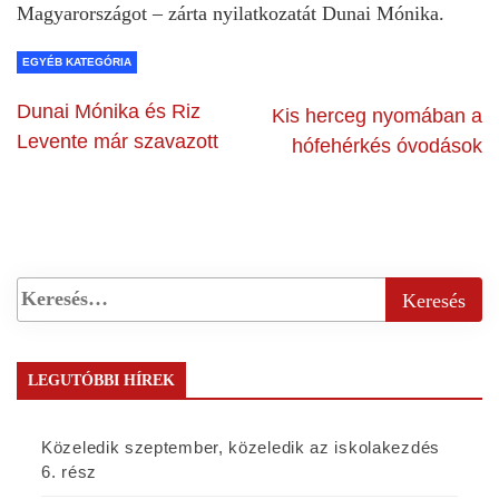
Magyarországot – zárta nyilatkozatát Dunai Mónika.
EGYÉB KATEGÓRIA
Dunai Mónika és Riz
Kis herceg nyomában a
Levente már szavazott
hófehérkés óvodások
LEGUTÓBBI HÍREK
Közeledik szeptember, közeledik az iskolakezdés
6. rész