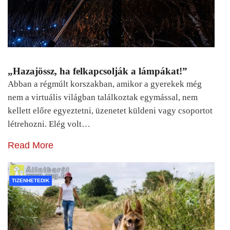
„Hazajössz, ha felkapcsolják a lámpákat!”
Abban a régmúlt korszakban, amikor a gyerekek még
nem a virtuális világban találkoztak egymással, nem
kellett előre egyeztetni, üzenetet küldeni vagy csoportot
létrehozni. Elég volt…
Read More
TIZENHETEDIK