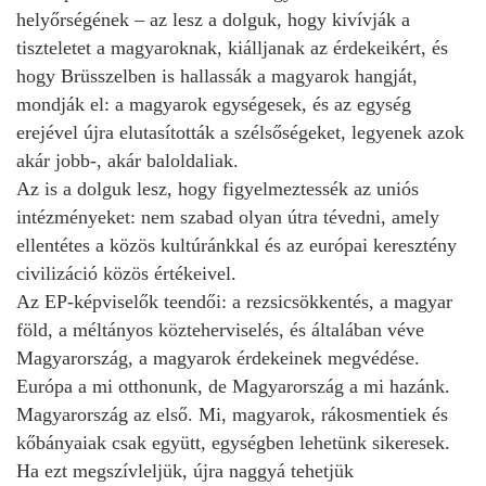
helyőrségének – az lesz a dolguk, hogy kivívják a
tiszteletet a magyaroknak, kiálljanak az érdekeikért, és
hogy Brüsszelben is hallassák a magyarok hangját,
mondják el: a magyarok egységesek, és az egység
erejével újra elutasították a szélsőségeket, legyenek azok
akár jobb-, akár baloldaliak.
Az is a dolguk lesz, hogy figyelmeztessék az uniós
intézményeket: nem szabad olyan útra tévedni, amely
ellentétes a közös kultúránkkal és az európai keresztény
civilizáció közös értékeivel.
Az EP-képviselők teendői: a rezsicsökkentés, a magyar
föld, a méltányos közteherviselés, és általában véve
Magyarország, a magyarok érdekeinek megvédése.
Európa a mi otthonunk, de Magyarország a mi hazánk.
Magyarország az első. Mi, magyarok, rákosmentiek és
kőbányaiak csak együtt, egységben lehetünk sikeresek.
Ha ezt megszívleljük, újra naggyá tehetjük