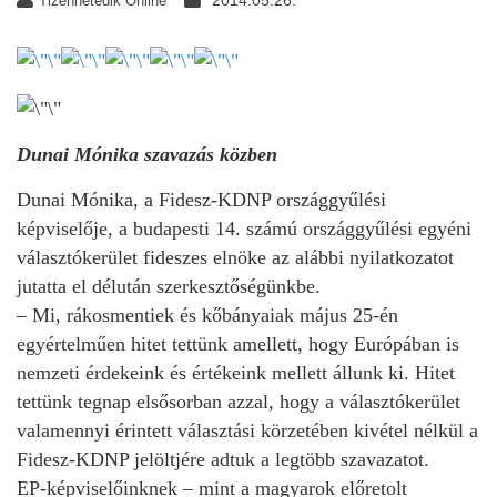
2014.05.26.
Tizenhetedik Online
Dunai Mónika szavazás közben
Dunai Mónika, a Fidesz-KDNP országgyűlési
képviselője, a budapesti 14. számú országgyűlési egyéni
választókerület fideszes elnöke az alábbi nyilatkozatot
jutatta el délután szerkesztőségünkbe.
– Mi, rákosmentiek és kőbányaiak május 25-én
egyértelműen hitet tettünk amellett, hogy Európában is
nemzeti érdekeink és értékeink mellett állunk ki. Hitet
tettünk tegnap elsősorban azzal, hogy a választókerület
valamennyi érintett választási körzetében kivétel nélkül a
Fidesz-KDNP jelöltjére adtuk a legtöbb szavazatot.
EP-képviselőinknek – mint a magyarok előretolt