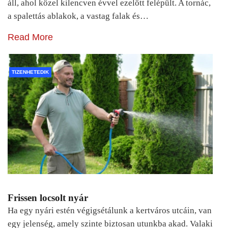
áll, ahol közel kilencven évvel ezelőtt felépült. A tornác,
a spalettás ablakok, a vastag falak és…
Read More
TIZENHETEDIK
Frissen locsolt nyár
Ha egy nyári estén végigsétálunk a kertváros utcáin, van
egy jelenség, amely szinte biztosan utunkba akad. Valaki