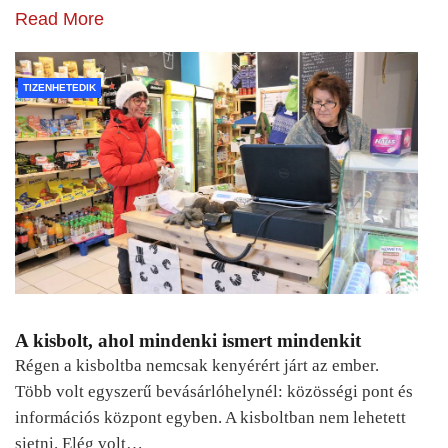
Read More
TIZENHETEDIK
A kisbolt, ahol mindenki ismert mindenkit
Régen a kisboltba nemcsak kenyérért járt az ember.
Több volt egyszerű bevásárlóhelynél: közösségi pont és
információs központ egyben. A kisboltban nem lehetett
sietni. Elég volt…