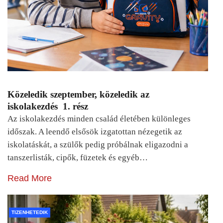
Közeledik szeptember, közeledik az
iskolakezdés 1. rész
Az iskolakezdés minden család életében különleges
időszak. A leendő elsősök izgatottan nézegetik az
iskolatáskát, a szülők pedig próbálnak eligazodni a
tanszerlisták, cipők, füzetek és egyéb…
Read More
TIZENHETEDIK