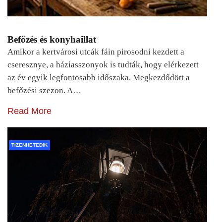
Befőzés és konyhaillat
Amikor a kertvárosi utcák fáin pirosodni kezdett a
cseresznye, a háziasszonyok is tudták, hogy elérkezett
az év egyik legfontosabb időszaka. Megkezdődött a
befőzési szezon. A…
Read More
TIZENHETEDIK