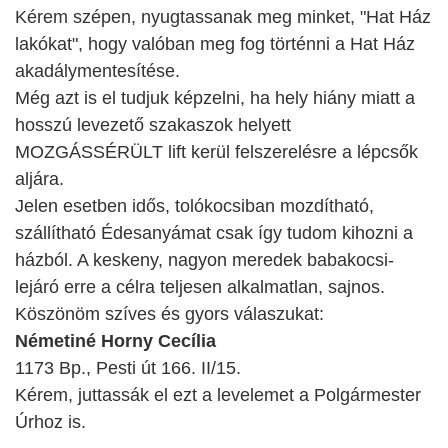
Kérem szépen, nyugtassanak meg minket, "Hat Ház
lakókat", hogy valóban meg fog történni a Hat Ház
akadálymentesítése.
Még azt is el tudjuk képzelni, ha hely hiány miatt a
hosszú levezető szakaszok helyett
MOZGÁSSÉRÜLT lift kerül felszerelésre a lépcsők
aljára.
Jelen esetben idős, tolókocsiban mozdítható,
szállítható Édesanyámat csak így tudom kihozni a
házból. A keskeny, nagyon meredek babakocsi-
lejáró erre a célra teljesen alkalmatlan, sajnos.
Köszönöm szíves és gyors válaszukat:
Németiné Horny Cecília
1173 Bp., Pesti út 166. II/15.
Kérem, juttassák el ezt a levelemet a Polgármester
Úrhoz is.