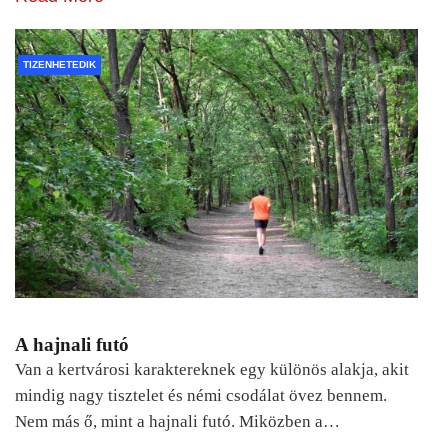
TIZENHETEDIK
A hajnali futó
Van a kertvárosi karaktereknek egy különös alakja, akit
mindig nagy tisztelet és némi csodálat övez bennem.
Nem más ő, mint a hajnali futó. Miközben a…