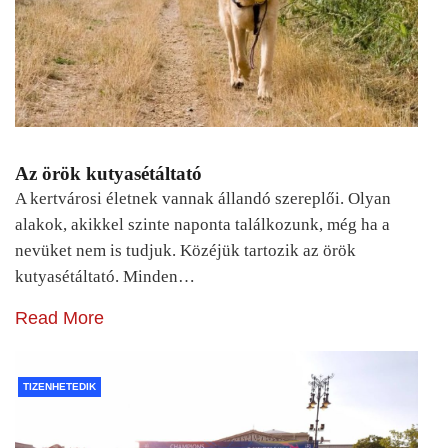
Az örök kutyasétáltató
A kertvárosi életnek vannak állandó szereplői. Olyan
alakok, akikkel szinte naponta találkozunk, még ha a
nevüket nem is tudjuk. Közéjük tartozik az örök
kutyasétáltató. Minden…
Read More
TIZENHETEDIK