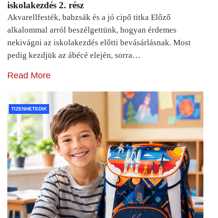
iskolakezdés 2. rész
Akvarellfesték, babzsák és a jó cipő titka Előző
alkalommal arról beszélgettünk, hogyan érdemes
nekivágni az iskolakezdés előtti bevásárlásnak. Most
pedig kezdjük az ábécé elején, sorra…
Read More
TIZENHETEDIK