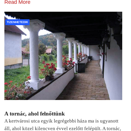
Read More
TIZENHETEDIK
A tornác, ahol felnőttünk
A kertvárosi utca egyik legrégebbi háza ma is ugyanott
áll, ahol közel kilencven évvel ezelőtt felépült. A tornác,