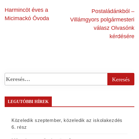
Harmincöt éves a
Postaládánkból –
Micimackó Óvoda
Villámgyors polgármesteri
válasz Olvasónk
kérdésére
LEGUTÓBBI HÍREK
Közeledik szeptember, közeledik az iskolakezdés
6. rész