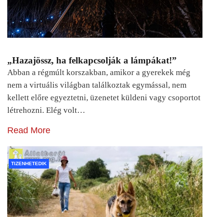
„Hazajössz, ha felkapcsolják a lámpákat!”
Abban a régmúlt korszakban, amikor a gyerekek még
nem a virtuális világban találkoztak egymással, nem
kellett előre egyeztetni, üzenetet küldeni vagy csoportot
létrehozni. Elég volt…
Read More
TIZENHETEDIK