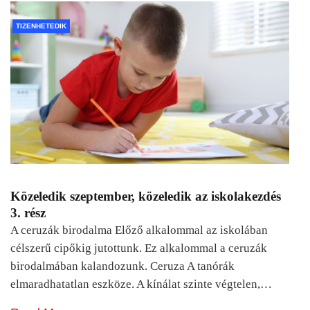
TIZENHETEDIK
Közeledik szeptember, közeledik az iskolakezdés
3. rész
A ceruzák birodalma Előző alkalommal az iskolában
célszerű cipőkig jutottunk. Ez alkalommal a ceruzák
birodalmában kalandozunk. Ceruza A tanórák
elmaradhatatlan eszköze. A kínálat szinte végtelen,…