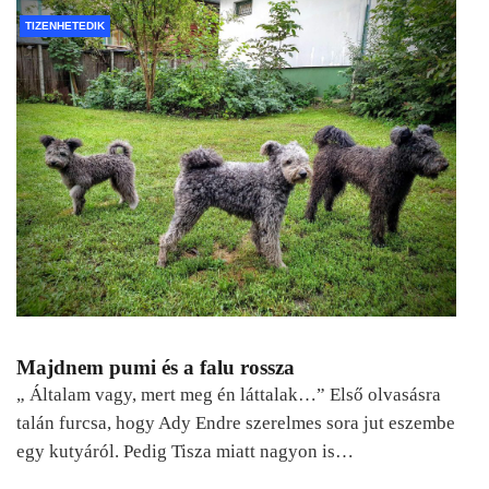
TIZENHETEDIK
Majdnem pumi és a falu rossza
„ Általam vagy, mert meg én láttalak…” Első olvasásra
talán furcsa, hogy Ady Endre szerelmes sora jut eszembe
egy kutyáról. Pedig Tisza miatt nagyon is…