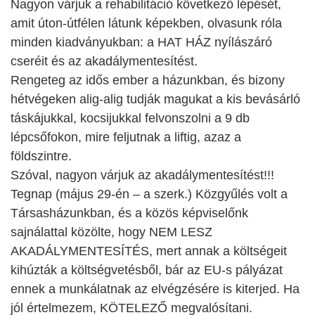
Nagyon várjuk a rehabilitáció következő lépését,
amit úton-útfélen látunk képekben, olvasunk róla
minden kiadványukban: a HAT HÁZ nyílászáró
cseréit és az akadálymentesítést.
Rengeteg az idős ember a házunkban, és bizony
hétvégeken alig-alig tudják magukat a kis bevásárló
táskájukkal, kocsijukkal felvonszolni a 9 db
lépcsőfokon, mire feljutnak a liftig, azaz a
földszintre.
Szóval, nagyon várjuk az akadálymentesítést!!!
Tegnap (május 29-én – a szerk.) Közgyűlés volt a
Társasházunkban, és a közös képviselőnk
sajnálattal közölte, hogy NEM LESZ
AKADÁLYMENTESÍTÉS, mert annak a költségeit
kihúzták a költségvetésből, bár az EU-s pályázat
ennek a munkálatnak az elvégzésére is kiterjed. Ha
jól értelmezem, KÖTELEZŐ megvalósítani.