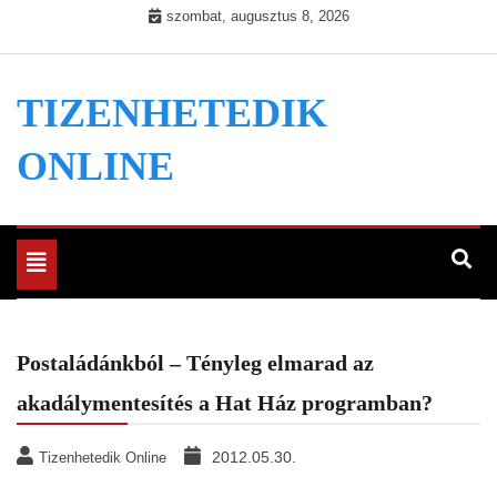
Skip
szombat, augusztus 8, 2026
to
content
TIZENHETEDIK
ONLINE
Toggle
navigation
Postaládánkból – Tényleg elmarad az
akadálymentesítés a Hat Ház programban?
2012.05.30.
Tizenhetedik Online