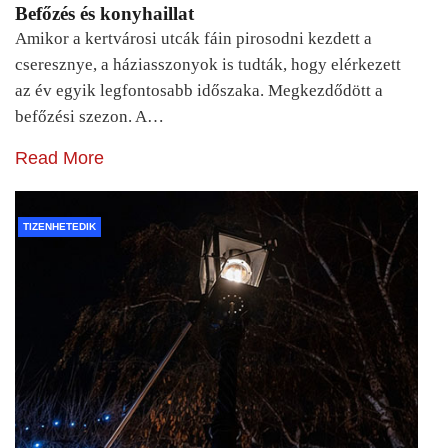
Befőzés és konyhaillat
Amikor a kertvárosi utcák fáin pirosodni kezdett a
cseresznye, a háziasszonyok is tudták, hogy elérkezett
az év egyik legfontosabb időszaka. Megkezdődött a
befőzési szezon. A…
Read More
TIZENHETEDIK