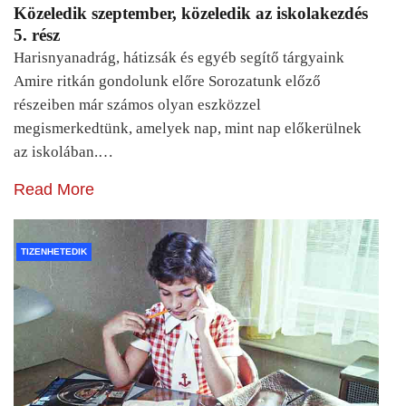
Közeledik szeptember, közeledik az iskolakezdés
5. rész
Harisnyanadrág, hátizsák és egyéb segítő tárgyaink
Amire ritkán gondolunk előre Sorozatunk előző
részeiben már számos olyan eszközzel
megismerkedtünk, amelyek nap, mint nap előkerülnek
az iskolában.…
Read More
TIZENHETEDIK