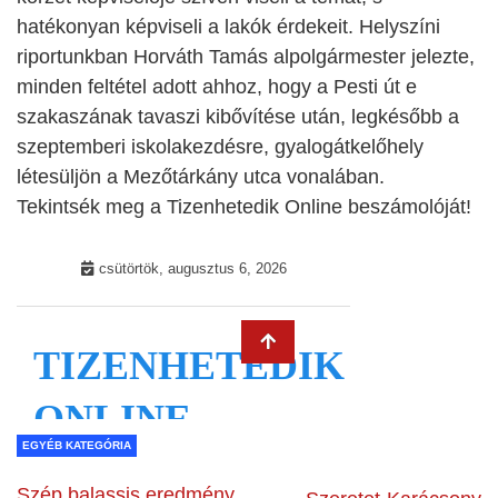
hatékonyan képviseli a lakók érdekeit. Helyszíni
riportunkban Horváth Tamás alpolgármester jelezte,
minden feltétel adott ahhoz, hogy a Pesti út e
szakaszának tavaszi kibővítése után, legkésőbb a
szeptemberi iskolakezdésre, gyalogátkelőhely
létesüljön a Mezőtárkány utca vonalában.
Tekintsék meg a Tizenhetedik Online beszámolóját!
EGYÉB KATEGÓRIA
Szép balassis eredmény