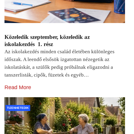
Közeledik szeptember, közeledik az
iskolakezdés 1. rész
Az iskolakezdés minden család életében különleges
időszak. A leendő elsősök izgatottan nézegetik az
iskolatáskát, a szülők pedig próbálnak eligazodni a
tanszerlisták, cipők, füzetek és egyéb…
Read More
TIZENHETEDIK