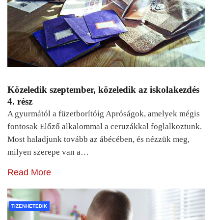
Közeledik szeptember, közeledik az iskolakezdés
4. rész
A gyurmától a füzetborítóig Apróságok, amelyek mégis
fontosak Előző alkalommal a ceruzákkal foglalkoztunk.
Most haladjunk tovább az ábécében, és nézzük meg,
milyen szerepe van a…
Read More
TIZENHETEDIK