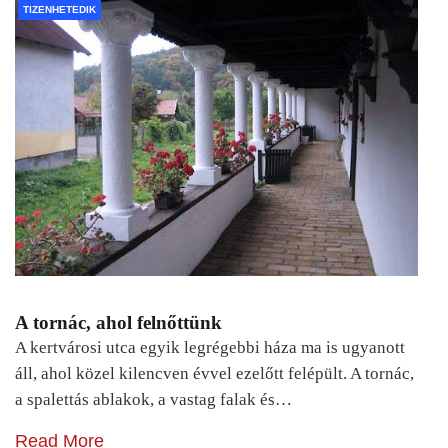
TIZENHETEDIK
A tornác, ahol felnőttünk
A kertvárosi utca egyik legrégebbi háza ma is ugyanott
áll, ahol közel kilencven évvel ezelőtt felépült. A tornác,
a spalettás ablakok, a vastag falak és…
Read More