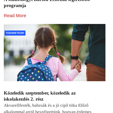
programja
Read More
TIZENHETEDIK
Közeledik szeptember, közeledik az
iskolakezdés 2. rész
Akvarellfesték, babzsák és a jó cipő titka Előző
alkalommal arról beszélgettünk, hogyan érdemes