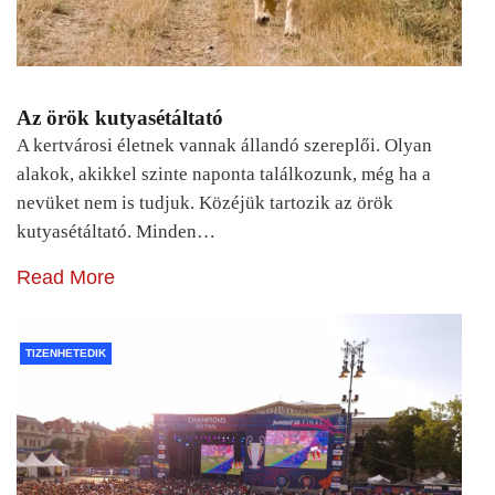
Az örök kutyasétáltató
A kertvárosi életnek vannak állandó szereplői. Olyan
alakok, akikkel szinte naponta találkozunk, még ha a
nevüket nem is tudjuk. Közéjük tartozik az örök
kutyasétáltató. Minden…
Read More
TIZENHETEDIK