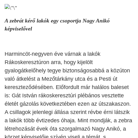
A zebrát kérő lakók egy csoportja Nagy Anikó
képviselővel
Harmincöt-negyven éve várnak a lakók
Rákoskeresztúron arra, hogy kijelölt
gyalogátkelőhely tegye biztonságosabbá a közúton
való átkelést a Mezőtárkány utca és a Pesti út
kereszteződésében. Előfordult már halálos baleset
is: Gát István rákoskeresztúri plébános vesztette
életét gázolás következtében ezen az útszakaszon.
A csillagok jelenlegi állása szerint révbe érni látszik
a lakók több évtizedes óhaja. Mint mondják, a zebra
létrehozását évek óta szorgalmazó Nagy Anikó, a
körzet képviselője szívén viseli a témát, s