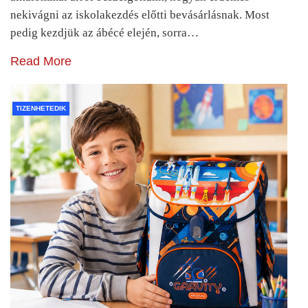
nekivágni az iskolakezdés előtti bevásárlásnak. Most
pedig kezdjük az ábécé elején, sorra…
Read More
TIZENHETEDIK