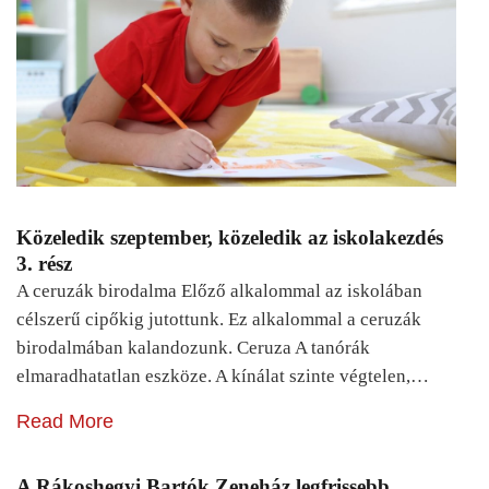
Közeledik szeptember, közeledik az iskolakezdés
3. rész
A ceruzák birodalma Előző alkalommal az iskolában
célszerű cipőkig jutottunk. Ez alkalommal a ceruzák
birodalmában kalandozunk. Ceruza A tanórák
elmaradhatatlan eszköze. A kínálat szinte végtelen,…
Read More
A Rákoshegyi Bartók Zeneház legfrissebb