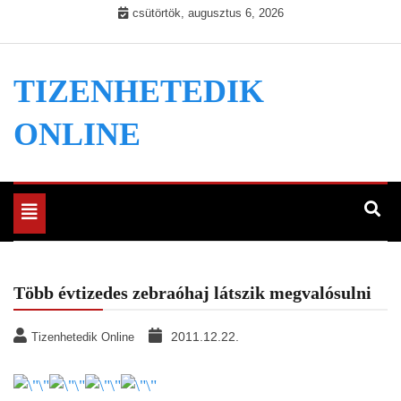
Skip
csütörtök, augusztus 6, 2026
to
content
TIZENHETEDIK
ONLINE
Toggle
navigation
Több évtizedes zebraóhaj látszik megvalósulni
2011.12.22.
Tizenhetedik Online