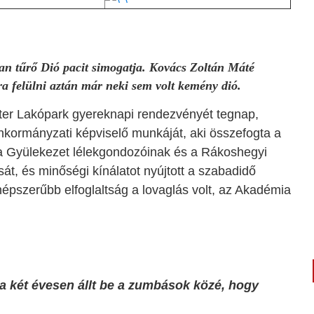
an tűrő Dió pacit simogatja. Kovács Zoltán Máté
ára felülni aztán már neki sem volt kemény dió.
ter Lakópark gyereknapi rendezvényét tegnap,
önkormányzati képviselő munkáját, aki összefogta a
a Gyülekezet lélekgondozóinak és a Rákoshegyi
t, és minőségi kínálatot nyújtott a szabadidő
népszerűbb elfoglaltság a lovaglás volt, az Akadémia
a két évesen állt be a zumbások közé, hogy