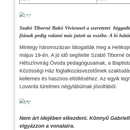
Szabó Tiborné Bakó Viviennel a szeretetet higgadt
fiának pedig valami más jutott az eszébe. A ló hát
Mintegy háromszázan látogatták meg a Helikop
május 19-én. A jó idő segítette Szabó Tiborné 
Hétszínvirág Óvoda pedagógusainak, a Baptist
Közösségi Ház foglalkozásvezetőinek szaktudásá
kellemes és hasznos eltöltéséhez. Az egyik leg
Lovarda türelmes négylábúinak jóvoltából.
Nem árt idejében elkezdeni. Könnyű Gabriell
vigyázzon a vonalaira.