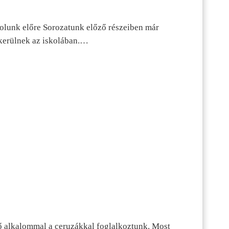
dolunk előre Sorozatunk előző részeiben már
kerülnek az iskolában.…
ő alkalommal a ceruzákkal foglalkoztunk. Most