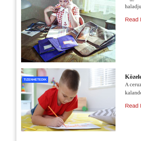
haladj
Read 
Közele
TIZENHETEDIK
A ceru
kaland
Read 