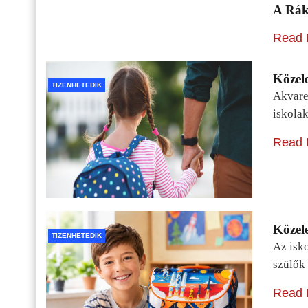
A Rák
Read 
Közele
TIZENHETEDIK
Akvarel
iskolak
Read 
Közele
TIZENHETEDIK
Az isko
szülők 
Read 