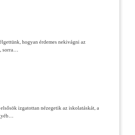
szélgettünk, hogyan érdemes nekivágni az
n, sorra…
lsősök izgatottan nézegetik az iskolatáskát, a
 egyéb…