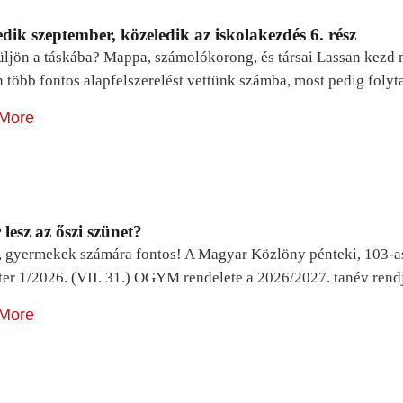
dik szeptember, közeledik az iskolakezdés 6. rész
ljön a táskába? Mappa, számolókorong, és társai Lassan kezd m
n több fontos alapfelszerelést vettünk számba, most pedig foly
More
lesz az őszi szünet?
, gyermekek számára fontos! A Magyar Közlöny pénteki, 103-a
ter 1/2026. (VII. 31.) OGYM rendelete a 2026/2027. tanév rend
More