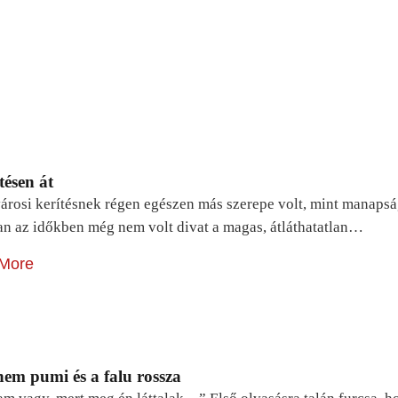
tésen át
árosi kerítésnek régen egészen más szerepe volt, mint manapsá
n az időkben még nem volt divat a magas, átláthatatlan…
More
em pumi és a falu rossza