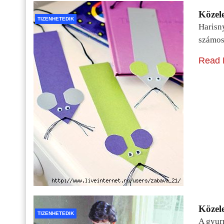
Közele
TIZENHETEDIK
Harisn
számos
Read 
Közele
TIZENHETEDIK
A gyur