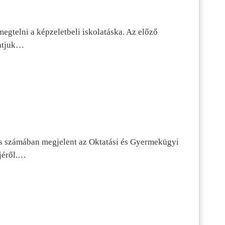
egtelni a képzeletbeli iskolatáska. Az előző
tatjuk…
s számában megjelent az Oktatási és Gyermekügyi
jéről.…