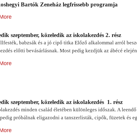
oshegyi Bartók Zeneház legfrissebb programja
More
dik szeptember, közeledik az iskolakezdés 2. rész
lfesték, babzsák és a jó cipő titka Előző alkalommal arról be
ezdés előtti bevásárlásnak. Most pedig kezdjük az ábécé elejé
More
dik szeptember, közeledik az iskolakezdés 1. rész
lakezdés minden család életében különleges időszak. A leendő e
pedig próbálnak eligazodni a tanszerlisták, cipők, füzetek és
More