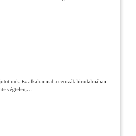
…
jutottunk. Ez alkalommal a ceruzák birodalmában
inte végtelen,…