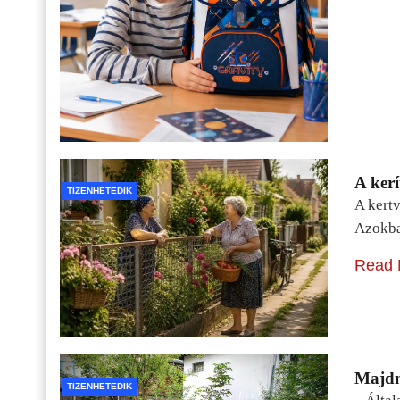
A kerí
TIZENHETEDIK
A kertv
Azokba
Read 
Majdn
TIZENHETEDIK