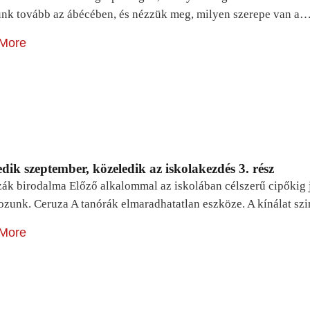
unk tovább az ábécében, és nézzük meg, milyen szerepe van a
More
dik szeptember, közeledik az iskolakezdés 3. rész
zák birodalma Előző alkalommal az iskolában célszerű cipőkig 
ozunk. Ceruza A tanórák elmaradhatatlan eszköze. A kínálat sz
More