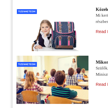
Közele
TIZENHETEDIK
Mi kerü
részbe
Read 
Mikor 
TIZENHETEDIK
Szülők
Minisz
Read 