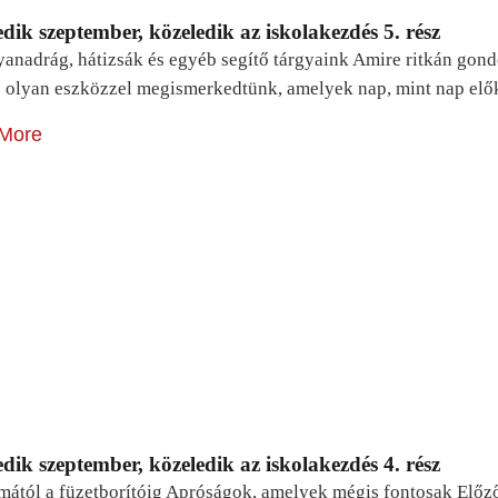
dik szeptember, közeledik az iskolakezdés 5. rész
yanadrág, hátizsák és egyéb segítő tárgyaink Amire ritkán gon
 olyan eszközzel megismerkedtünk, amelyek nap, mint nap elő
More
dik szeptember, közeledik az iskolakezdés 4. rész
mától a füzetborítóig Apróságok, amelyek mégis fontosak Előz