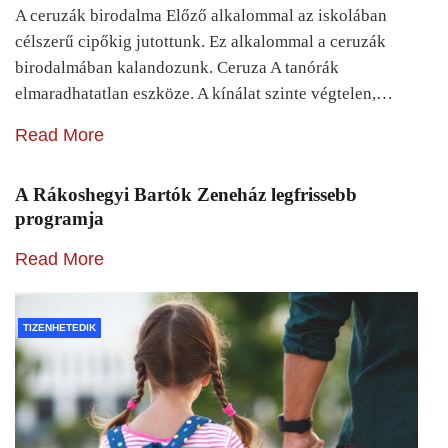
A ceruzák birodalma Előző alkalommal az iskolában
célszerű cipőkig jutottunk. Ez alkalommal a ceruzák
birodalmában kalandozunk. Ceruza A tanórák
elmaradhatatlan eszköze. A kínálat szinte végtelen,…
Read More
A Rákoshegyi Bartók Zeneház legfrissebb
programja
Read More
TIZENHETEDIK