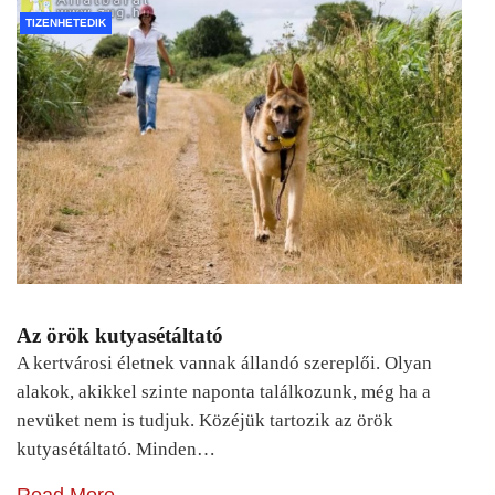
TIZENHETEDIK
Az örök kutyasétáltató
A kertvárosi életnek vannak állandó szereplői. Olyan
alakok, akikkel szinte naponta találkozunk, még ha a
nevüket nem is tudjuk. Közéjük tartozik az örök
kutyasétáltató. Minden…