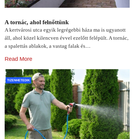
A tornác, ahol felnőttünk
A kertvárosi utca egyik legrégebbi háza ma is ugyanott
áll, ahol közel kilencven évvel ezelőtt felépült. A tornác,
a spalettás ablakok, a vastag falak és…
Read More
TIZENHETEDIK