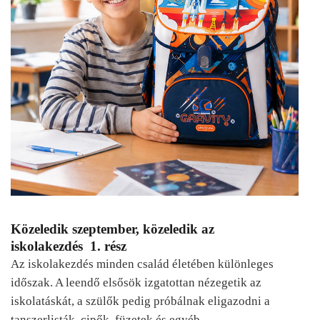
Közeledik szeptember, közeledik az
iskolakezdés 1. rész
Az iskolakezdés minden család életében különleges
időszak. A leendő elsősök izgatottan nézegetik az
iskolatáskát, a szülők pedig próbálnak eligazodni a
tanszerlisták, cipők, füzetek és egyéb…