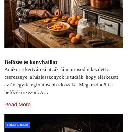
Befőzés és konyhaillat
Amikor a kertvárosi utcák fáin pirosodni kezdett a
cseresznye, a háziasszonyok is tudták, hogy elérkezett
az év egyik legfontosabb időszaka. Megkezdődött a
befőzési szezon. A…
Read More
TIZENHETEDIK