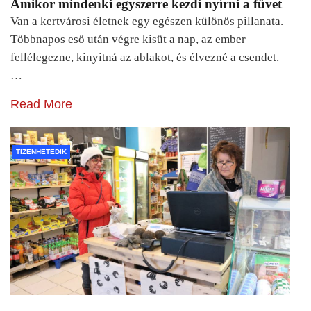
Amikor mindenki egyszerre kezdi nyírni a füvet
Van a kertvárosi életnek egy egészen különös pillanata.
Többnapos eső után végre kisüt a nap, az ember
fellélegezne, kinyitná az ablakot, és élvezné a csendet.
…
Read More
TIZENHETEDIK