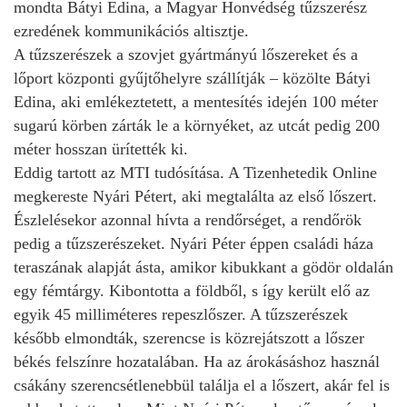
mondta Bátyi Edina, a Magyar Honvédség tűzszerész
ezredének kommunikációs altisztje.
A tűzszerészek a szovjet gyártmányú lőszereket és a
lőport központi gyűjtőhelyre szállítják – közölte Bátyi
Edina, aki emlékeztetett, a mentesítés idején 100 méter
sugarú körben zárták le a környéket, az utcát pedig 200
méter hosszan ürítették ki.
Eddig tartott az MTI tudósítása. A Tizenhetedik Online
megkereste Nyári Pétert, aki megtalálta az első lőszert.
Észlelésekor azonnal hívta a rendőrséget, a rendőrök
pedig a tűzszerészeket. Nyári Péter éppen családi háza
teraszának alapját ásta, amikor kibukkant a gödör oldalán
egy fémtárgy. Kibontotta a földből, s így került elő az
egyik 45 milliméteres repeszlőszer. A tűzszerészek
később elmondták, szerencse is közrejátszott a lőszer
békés felszínre hozatalában. Ha az árokásáshoz használ
csákány szerencsétlenebbül találja el a lőszert, akár fel is