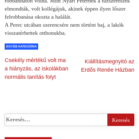
robbanhatott volna. Mint Nyári Péternek a tűzszerészek
elmondták, volt kollégájuk, akinek éppen ilyen lőszer
felrobbanása okozta a halálát.
A Perec utcában szerencsére nem történt baj, a lakók
visszatérhettek otthonukba.
EGYÉB KATEGÓRIA
Csekély mértékű volt ma
Kiállításmegnyitó az
a hiányzás, az iskolákban
Erdős Renée Házban
normális tanítás folyt