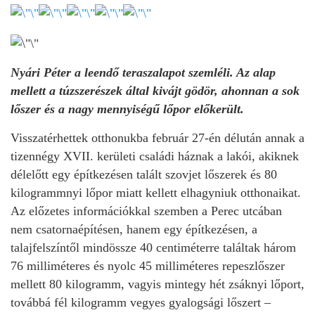
Nyári Péter a leendő teraszalapot szemléli. Az alap
mellett a túzszerészek által kivájt gödör, ahonnan a sok
lőszer és a nagy mennyiségű lőpor előkerült.
Visszatérhettek otthonukba február 27-én délután annak a
tizennégy XVII. kerületi családi háznak a lakói, akiknek
délelőtt egy építkezésen talált szovjet lőszerek és 80
kilogrammnyi lőpor miatt kellett elhagyniuk otthonaikat.
Az előzetes információkkal szemben a Perec utcában
nem csatornaépítésen, hanem egy építkezésen, a
talajfelszíntől mindössze 40 centiméterre találtak három
76 milliméteres és nyolc 45 milliméteres repeszlőszer
mellett 80 kilogramm, vagyis mintegy hét zsáknyi lőport,
továbbá fél kilogramm vegyes gyalogsági lőszert –