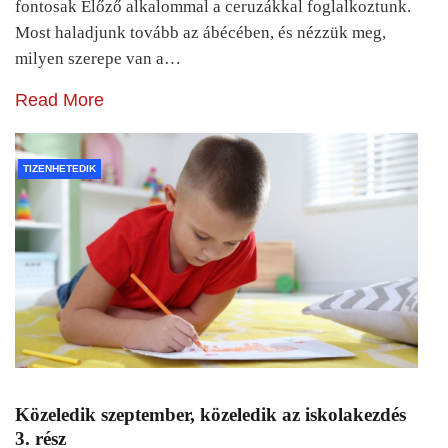
fontosak Előző alkalommal a ceruzákkal foglalkoztunk.
Most haladjunk tovább az ábécében, és nézzük meg,
milyen szerepe van a…
Read More
TIZENHETEDIK
Közeledik szeptember, közeledik az iskolakezdés
3. rész