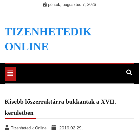
Skip
péntek, augusztus 7, 2026
to
content
TIZENHETEDIK
ONLINE
Toggle
navigation
Kisebb lőszerraktárra bukkantak a XVII.
kerületben
2016.02.29.
Tizenhetedik Online